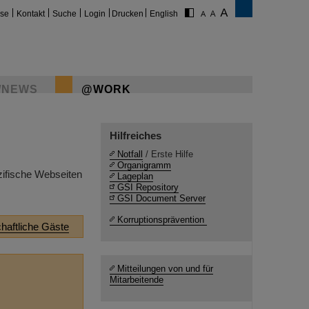
ise
Kontakt
Suche
Login
Drucken
English
/NEWS
@WORK
Hilfreiches
Notfall
/ Erste Hilfe
Organigramm
zifische Webseiten
Lageplan
GSI Repository
GSI Document Server
Korruptionsprävention
haftliche Gäste
Mitteilungen von und für
Mitarbeitende