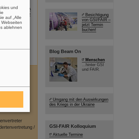
EKL
okies und
eitsarbeit / POA
die
agement / PER
Besichtigung
e auf „Alle
von GSI/FAIR –
anisation /
n Webseiten
jetzt Termin
es ablehnen
buchen!
/ SAP
transfer / TTR
Blog Beam On
Menschen
...hinter GSI
und FAIR.
 BTR
nvertretung
Umgang mit den Auswirkungen
lungsgremium /
des Kriegs in der Ukraine
envertreter
GSI-FAIR Kolloquium
ertenvertretung /
Aktuelle Termine