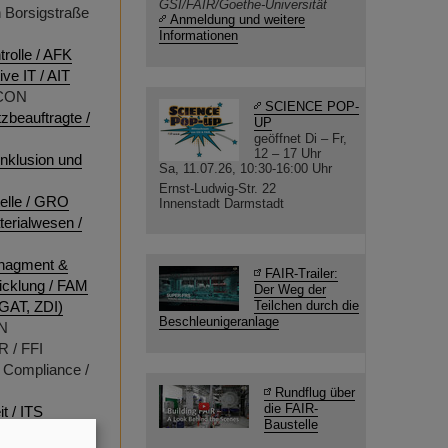
GSI/FAIR/Goethe-Universität
n Borsigstraße
Anmeldung und weitere
Informationen
rolle / AFK
ive IT / AIT
 CON
SCIENCE POP-
zbeauftragte /
UP
geöffnet Di – Fr,
12 – 17 Uhr
 Inklusion und
Sa, 11.07.26, 10:30-16:00 Uhr
Ernst-Ludwig-Str. 22
stelle / GRO
Innenstadt Darmstadt
terialwesen /
anagment &
FAIR-Trailer:
cklung / FAM
Der Weg der
Teilchen durch die
GAT, ZDI)
Beschleunigeranlage
IN
R / FFI
n Compliance /
Rundflug über
die FAIR-
t / ITS
Baustelle
sprävention