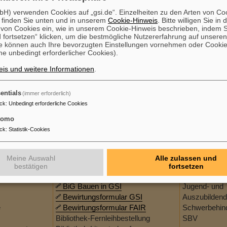
Logistik / 
H) verwenden Cookies auf „gsi.de“. Einzelheiten zu den Arten von Co
Öffentlichk
 finden Sie unten und in unserem
Cookie-Hinweis
. Bitte willigen Sie in 
Personalman
on Cookies ein, wie in unserem Cookie-Hinweis beschrieben, indem Si
QM, RM & Org
 fortsetzen“ klicken, um die bestmögliche Nutzererfahrung auf unsere
e können auch Ihre bevorzugten Einstellungen vornehmen oder Cooki
QMO
e unbedingt erforderlicher Cookies).
Recht / REC
SAP-Projekt 
is und weitere Informationen
.
Technologie
entials
(immer erforderlich)
ck
:
Unbedingt erforderliche Cookies
Formulare
Gremien
tomo
ck
:
Statistik-Cookies
I
Anzeige: Diebstahl / Verlust /
Betriebsrat /
ment
Vandalismus
Doktorande
Meine Auswahl
Alle zulassen und
Arbeitserlaubnis für Fremdfirmen
Gleichstel
bestätigen
fortsetzen
rschlagswesen
(F17)
9884
GLG
BiG Bauen in GSI
Jugend- und
Bewirtungsformular GSI
Auszubildend
e
Bewirtungsformular FAIR
Schwerbehind
Bibliothek-Fernleihbestellung
SBV