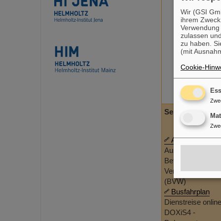
Wir (GSI Gmb
ihrem Zweck
Verwendung v
zulassen und
zu haben. Si
(mit Ausnahm
Cookie-Hinwe
Ess
Zwe
Service
Ma
Zwe
Arbeiten bei GS
Ausweismanage
Betriebliches
Verbesserungsvo
(BVW)
Busfahrplan
Dienstreise onlin
DOXiS4 -