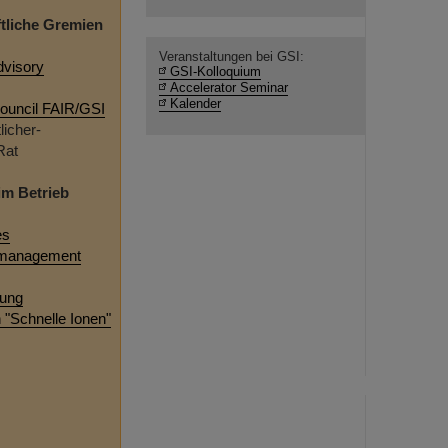
tliche Gremien
Veranstaltungen bei GSI:
visory
GSI-Kolloquium
Accelerator Seminar
Kalender
Council FAIR/GSI
licher-
Rat
im Betrieb
es
smanagement
tung
 "Schnelle Ionen"