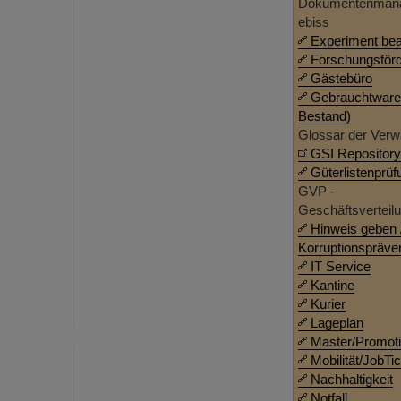
Dokumentenman
ebiss
Experiment be
Forschungsför
Gästebüro
Gebrauchtware
Bestand)
Glossar der Verw
GSI Repository
Güterlistenprüf
GVP -
Geschäftsverteil
Hinweis geben 
Korruptionspräve
IT Service
Kantine
Kurier
Lageplan
Master/Promoti
Mobilität/JobTi
Nachhaltigkeit
Notfall