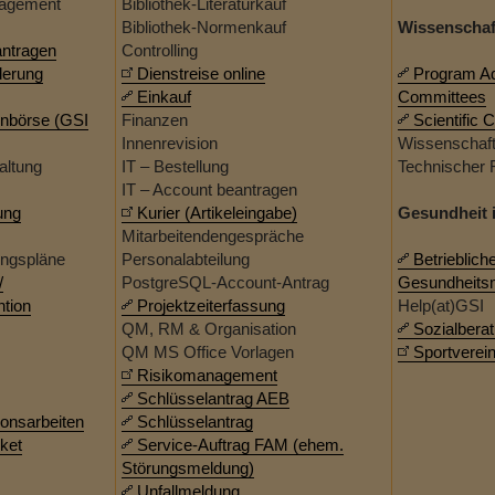
agement
Bibliothek-Literaturkauf
Bibliothek-Normenkauf
Wissenschaf
antragen
Controlling
derung
Dienstreise online
Program Ad
Einkauf
Committees
nbörse (GSI
Finanzen
Scientific 
Innenrevision
Wissenschaft
altung
IT – Bestellung
Technischer 
IT – Account beantragen
ung
Kurier (Artikeleingabe)
Gesundheit 
Mitarbeitendengespräche
ungspläne
Personalabteilung
Betrieblich
/
PostgreSQL-Account-Antrag
Gesundheit
ntion
Projektzeiterfassung
Help(at)GSI
QM, RM & Organisation
Sozialbera
QM MS Office Vorlagen
Sportverein
Risikomanagement
Schlüsselantrag AEB
onsarbeiten
Schlüsselantrag
cket
Service-Auftrag FAM (ehem.
Störungsmeldung)
Unfallmeldung