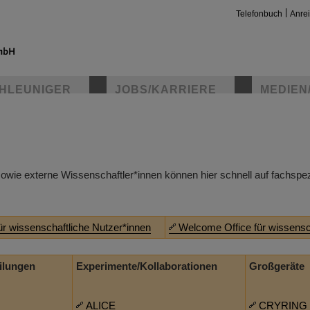
Telefonbuch
Anre
HLEUNIGER
JOBS/KARRIERE
MEDIEN
sowie externe Wissenschaftler*innen können hier schnell auf fachspe
ür wissenschaftliche Nutzer*innen
Welcome Office für wissensc
ilungen
Experimente/Kollaborationen
Großgeräte
ALICE
CRYRING