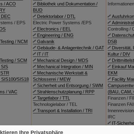
ms / ACO
Bibliothek und Dokumentation /
Informatione
CRY
BUD
/ DEC
Detektorlabor / DTL
Ausfuhrkont
ystems / EPS
Electric Power Systems /EPS
Administrat
IOS
Electronics / EEL
Controlling /
Engineering / ENG
Datenschut
Testing / NCM
Galvanik
DSB
Gebäude- & Anlagentechnik / GAT
Diversität,
IT / IT
Kultur / DIV
Testing / SCM
Mechanical Design / MDS
Drittmittel
 SIS
Mechanical Integration / MIN
Einkauf Ma
/ STR
Mechanische Werkstatt &
EKM
 SIS100/SIS18
Schlosserei / MEW
Facility M
Sicherheit und Entsorgung / SWM
Campusentwi
ms / VAC
Strahlenschutzplanung / RPP
(BAU, CAM, 
Targetlabor / TTL
Finanzen / F
Technologielabor / TEL
Finanzen FAI
Transport & Installation / TRI
Innenrevisio
IRC
IT-Sicherhei
Korruption
ktieren Ihre Privatsphäre