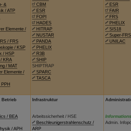
n- &
CBM
ESR
ik / ATP
ESR
FAIR
O
FOPI
FRS
HADES
PHELIX
er Elemente /
HITRAP
SIS18
NUSTAR
Super-FRS
FRS / FRS
PANDA
UNILAC
skopie / KSP
PHELIX
k / HSP
R3B
 / KRA
SHIP
ung / MAT
SHIPTRAP
r Elemente /
SPARC
TASCA
/ PPH
insta
 Betrieb
Infrastruktur
Administrat
ics / BEA
Arbeitssicherheit / HSE
Informations
Beschleunigerstrahlenschutz /
Admin. Infop
hysik / APH
ARP