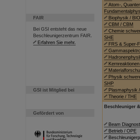
Atom-, Quante
Fundamentalphys
FAIR
Biophysik / BI
CBM / CBM
Bei GSI entsteht das neue
Chemie schwer
Beschleunigerzentrum FAIR.
SHE
Erfahren Sie mehr.
FRS & Super-
Gammaspektro
Hadronenphysi
Kernreaktionen
Materialforsch
Physik schwere
SHP
GSI ist Mitglied bei
Plasmaphysik 
Theorie / THE
Beschleuniger &
Gefördert von
Beam Diagnost
Betrieb / OPE
Beschleunigerp