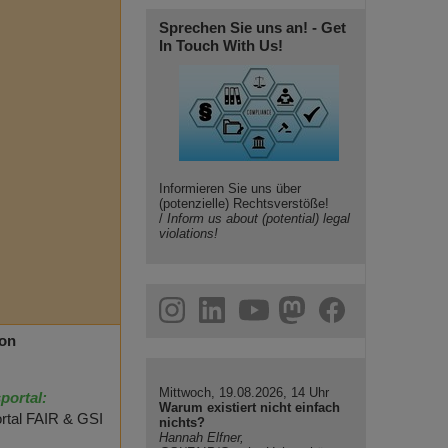
Sprechen Sie uns an! - Get
In Touch With Us!
Informieren Sie uns über
(potenzielle) Rechtsverstöße!
/
Inform us about (potential) legal
violations!
gram
linkedin
youtube
helmholtz.social
facebook
ion
Mittwoch, 19.08.2026, 14 Uhr
portal:
Warum existiert nicht einfach
ortal FAIR & GSI
nichts?
Hannah Elfner,