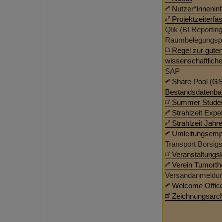
Nutzer*innenin
Projektzeiterfa
Qlik (BI Reporting
Raumbelegungsp
Regel zur gute
wissenschaftlich
SAP
Share Pool (GS
Bestandsdatenba
Summer Stude
Strahlzeit Expe
Strahlzeit Jahr
Umleitungsemp
Transport Borsig
Veranstaltungs
Verein Tumorth
Versandanmeldu
Welcome Offic
Zeichnungsarc