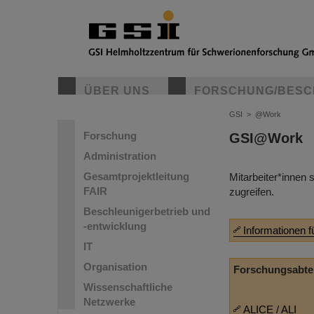
ÜBER UNS
FORSCHUNG/BESC
GSI
>
@Work
Forschung
GSI@Work
Administration
Gesamtprojektleitung
Mitarbeiter*innen 
FAIR
zugreifen.
Beschleunigerbetrieb und
-entwicklung
Informationen f
IT
Organisation
Forschungsabte
Wissenschaftliche
Netzwerke
ALICE / ALI