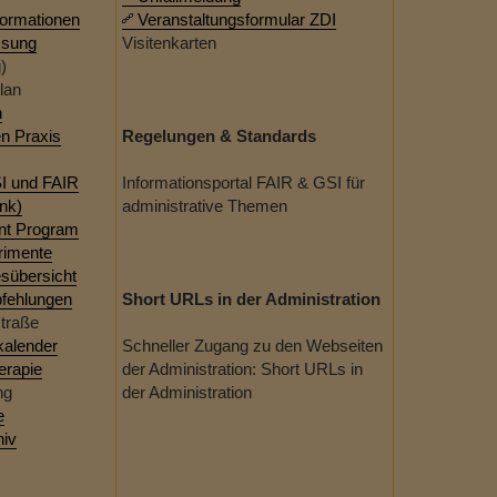
formationen
Veranstaltungsformular ZDI
ssung
Visitenkarten
)
lan
n
en Praxis
Regelungen & Standards
I und FAIR
Informationsportal FAIR & GSI für
nk)
administrative Themen
nt Program
rimente
esübersicht
fehlungen
Short URLs in der Administration
straße
kalender
Schneller Zugang zu den Webseiten
erapie
der Administration: Short URLs in
ng
der Administration
e
hiv