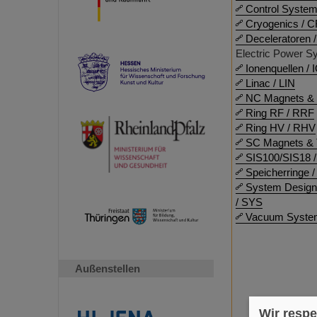
Control Syste
Cryogenics / 
Deceleratoren 
Electric Power S
Ionenquellen / 
Linac / LIN
NC Magnets & 
Ring RF / RRF
Ring HV / RHV
SC Magnets & 
SIS100/SIS18 /
Speicherringe 
System Design
/ SYS
Vacuum Syste
Außenstellen
Wir respe