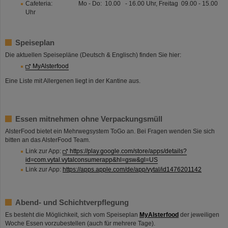
Cafeteria: Mo - Do: 10.00 - 16.00 Uhr, Freitag 09.00 - 15.00
Uhr
Speiseplan
Die aktuellen Speisepläne (Deutsch & Englisch) finden Sie hier:
MyAlsterfood
Eine Liste mit Allergenen liegt in der Kantine aus.
Essen mitnehmen ohne Verpackungsmüll
AlsterFood bietet ein Mehrwegsystem ToGo an. Bei Fragen wenden Sie sich
bitten an das AlsterFood Team.
Link zur App:
https://play.google.com/store/apps/details?
id=com.vytal.vytalconsumerapp&hl=gsw&gl=US
Link zur App:
https://apps.apple.com/de/app/vytal/id1476201142
Abend- und Schichtverpflegung
Es besteht die Möglichkeit, sich vom Speiseplan
MyAlsterfood
der jeweiligen
Woche Essen vorzubestellen (auch für mehrere Tage).