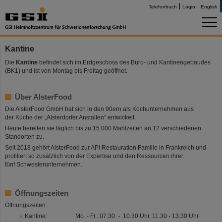
Telefonbuch
Login
English
Kantine
Die
Kantine
befindet sich im Erdgeschoss des Büro- und Kantinengebäudes
(BK1) und ist von Montag bis Freitag geöffnet.
Über AlsterFood
Die AlsterFood GmbH hat sich in den 90ern als Kochunternehmen aus
der Küche der „Alsterdorfer Anstalten“ entwickelt.
Heute bereiten sie täglich bis zu 15.000 Mahlzeiten an 12 verschiedenen
Standorten zu.
Seit 2018 gehört AlsterFood zur API Restauration Familie in Frankreich und
profitiert so zusätzlich von der Expertise und den Ressourcen ihrer
fünf Schwesterunternehmen.
Öffnungszeiten
Öffnungszeiten:
Kantine: Mo. - Fr.: 07.30 - 10.30 Uhr, 11.30 - 13.30 Uhr