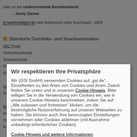
oder an die
stellvertretende Betriebsleiterin
Jenny Steiner
kantine(at)gsi.de
oder telefonisch unter Durchwahl: -3800
Standorte Getränke- und Snackautomaten
SB1 Foyer
Getränkeautomat
Snackautomat
Pfandautomat
Wir respektieren Ihre Privatsphäre
Kaffeeautomat
Wir (GSI GmbH) verwenden Cookies auf „gsi.de“.
Einzelheiten zu den Arten von Cookies und ihrem Zweck
Gästehaus Foyer
finden Sie unten und in unserem
Cookie-Hinweis
. Bitte
Snackautomat
willigen Sie in die Verwendung von Cookies ein, wie in
unserem Cookie-Hinweis beschrieben, indem Sie auf
„Alle zulassen und fortsetzen“ klicken, um die
Borsigstr. Lounge
bestmögliche Nutzererfahrung auf unseren Webseiten zu
Getränkeautomat
haben. Sie können auch Ihre bevorzugten Einstellungen
vornehmen oder Cookies ablehnen (mit Ausnahme
Snackautomat
unbedingt erforderlicher Cookies).
Kaffeeautomat
Cookie-Hinweis und weitere Informationen
.