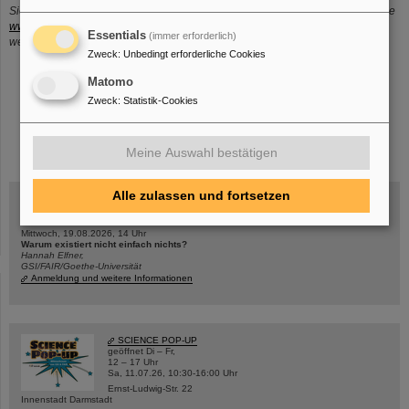
Sie können diese sehr gefragte Webseite auch ganz einfach über die Adresse
www.gsi.de/kantine
aufrufen und auf diese Weise auch dann noch erreichen,
Essentials
(immer erforderlich)
wenn sie umgezogen sein sollte.
Zweck
:
Unbedingt erforderliche Cookies
Matomo
Zweck
:
Statistik-Cookies
instagram
linkedin
youtube
helmholtz.social
facebook
Meine Auswahl bestätigen
Alle zulassen und fortsetzen
Mittwoch, 19.08.2026, 14 Uhr
Warum existiert nicht einfach nichts?
Hannah Elfner,
GSI/FAIR/Goethe-Universität
Anmeldung und weitere Informationen
SCIENCE POP-UP
geöffnet Di – Fr,
12 – 17 Uhr
Sa, 11.07.26, 10:30-16:00 Uhr
Ernst-Ludwig-Str. 22
Innenstadt Darmstadt