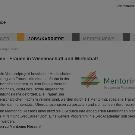
Telefonbuch
IGER
JOBS/KARRIERE
MEDIEN/NEWS
toring Hessen
n - Frauen in Wissenschaft und Wirtschaft
 ein Verbundprojekt hessischer Hochschulen
erung von Frauen, die eine Laufbahn in der
tschaft anstreben. In dem Projekt werden
andinnen, Post-Docs, sowie angehende
hrungskräfte gefördert. Die Frauen, die
senschaftlichen Fächern verortet sind, werden durch 1:1 Mentoring, spezielle Trai
ten darin unterstützt, Übergangsphasen zu gestalten und sich auf den Beruf vorzu
erin Mentoring Hessens unterstützt die GSI durch ihre engagierten Mentorinnen Me
e.MINT“ und „ProCareer.Doc“. Eine weitere Programmlinie „ProAcademia“ soll perspe
n werden.
nen zu Mentoring Hessen
!