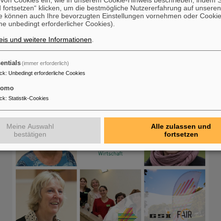
on Cookies ein, wie in unserem Cookie-Hinweis beschrieben, indem Si
ler (stellv. Leitung Targetlabor, stellv. Gleichstellungsbeauftragte GSI/FAIR, Mitglied 
 fortsetzen“ klicken, um die bestmögliche Nutzererfahrung auf unsere
t Development Society (INTDS))
e können auch Ihre bevorzugten Einstellungen vornehmen oder Cooki
e unbedingt erforderlicher Cookies).
is und weitere Informationen
.
entials
(immer erforderlich)
ck
:
Unbedingt erforderliche Cookies
tomo
ck
:
Statistik-Cookies
Meine Auswahl
Alle zulassen und
bestätigen
fortsetzen