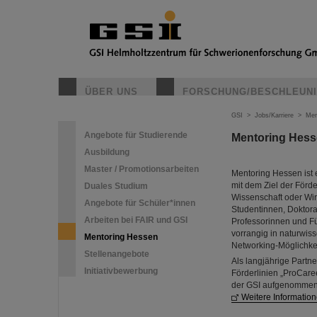
ÜBER UNS
FORSCHUNG/BESCHLEUN
GSI
>
Jobs/Karriere
>
Men
Angebote für Studierende
Mentoring Hesse
Ausbildung
Master / Promotionsarbeiten
Mentoring Hessen ist
mit dem Ziel der Förd
Duales Studium
Wissenschaft oder Wir
Angebote für Schüler*innen
Studentinnen, Doktor
Arbeiten bei FAIR und GSI
Professorinnen und Fü
vorrangig in naturwis
Mentoring Hessen
Networking-Möglichkei
Stellenangebote
Als langjährige Partn
Initiativbewerbung
Förderlinien „ProCare
der GSI aufgenomme
Weitere Informatio