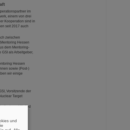
aft
perationspartner im
werk, einem von drei
der Kooperation sind in
en seit 2017 auch
usch zwischen
 „Mentoring Hessen
aus dem Mentoring-
 GSI als Arbeitgeber,
entoring Hessen
innen sowie (Post-)
ben wir einige
GSI, Vorsitzende der
Nuclear Target
tadt, ehem. Mitglied
 Komitees)
okies und
die
e)