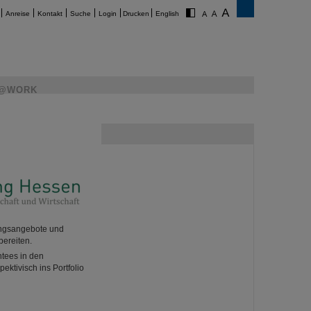
Anreise
Kontakt
Suche
Login
Drucken
English
@WORK
ningsangebote und
bereiten.
ntees in den
ktivisch ins Portfolio