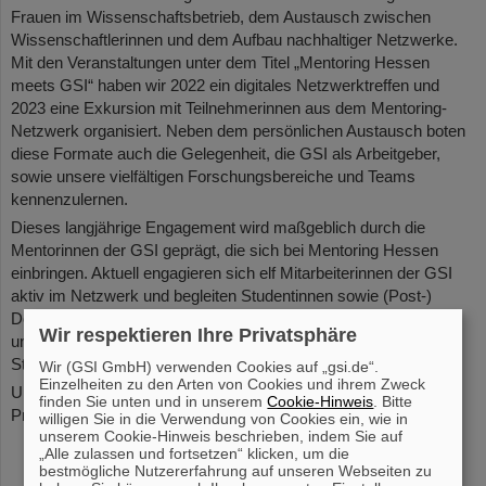
Frauen im Wissenschaftsbetrieb, dem Austausch zwischen
Wissenschaftlerinnen und dem Aufbau nachhaltiger Netzwerke.
Mit den Veranstaltungen unter dem Titel „Mentoring Hessen
meets GSI“ haben wir 2022 ein digitales Netzwerktreffen und
2023 eine Exkursion mit Teilnehmerinnen aus dem Mentoring-
Netzwerk organisiert. Neben dem persönlichen Austausch boten
diese Formate auch die Gelegenheit, die GSI als Arbeitgeber,
sowie unsere vielfältigen Forschungsbereiche und Teams
kennenzulernen.
Dieses langjährige Engagement wird maßgeblich durch die
Mentorinnen der GSI geprägt, die sich bei Mentoring Hessen
einbringen. Aktuell engagieren sich elf Mitarbeiterinnen der GSI
aktiv im Netzwerk und begleiten Studentinnen sowie (Post-)
Doktorandinnen auf ihren Karrierewegen. Um ihre Erfahrungen
Wir respektieren Ihre Privatsphäre
und Perspektiven sichtbar zu machen, haben wir einige
Stimmen der Mentorinnen gesammelt.
Wir (GSI GmbH) verwenden Cookies auf „gsi.de“.
Einzelheiten zu den Arten von Cookies und ihrem Zweck
Unsere GSI-Mentorinnen im Netzwerk – Stimmen aus der
finden Sie unten und in unserem
Cookie-Hinweis
. Bitte
Praxis:
willigen Sie in die Verwendung von Cookies ein, wie in
unserem Cookie-Hinweis beschrieben, indem Sie auf
Dr. Bettina Lommel (Leitung Targetlabor, Sprecherin des
„Alle zulassen und fortsetzen“ klicken, um die
Wissenschaftlich-Technischen Rats von GSI, Vorsitzende
bestmögliche Nutzererfahrung auf unseren Webseiten zu