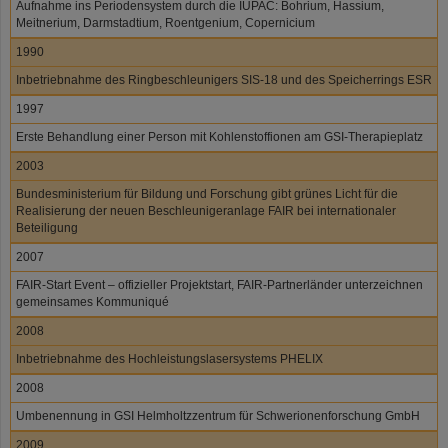
Aufnahme ins Periodensystem durch die IUPAC: Bohrium, Hassium,
Meitnerium, Darmstadtium, Roentgenium, Copernicium
1990
Inbetriebnahme des Ringbeschleunigers SIS-18 und des Speicherrings ESR
1997
Erste Behandlung einer Person mit Kohlenstoffionen am GSI-Therapieplatz
2003
Bundesministerium für Bildung und Forschung gibt grünes Licht für die
Realisierung der neuen Beschleunigeranlage FAIR bei internationaler
Beteiligung
2007
FAIR-Start Event – offizieller Projektstart, FAIR-Partnerländer unterzeichnen
gemeinsames Kommuniqué
2008
Inbetriebnahme des Hochleistungslasersystems PHELIX
2008
Umbenennung in GSI Helmholtzzentrum für Schwerionenforschung GmbH
2009