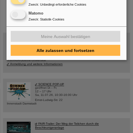
Zweck
:
Unbedingt erforderliche Cookies
Matomo
instagram
linkedin
youtube
helmholtz.social
facebook
Zweck
:
Statistik-Cookies
Meine Auswahl bestätigen
Mittwoch, 19.08.2026, 14 Uhr
Alle zulassen und fortsetzen
Warum existiert nicht einfach nichts?
Hannah Elfner,
GSI/FAIR/Goethe-Universität
Anmeldung und weitere Informationen
SCIENCE POP-UP
geöffnet Di – Fr,
12 – 17 Uhr
Sa, 11.07.26, 10:30-16:00 Uhr
Ernst-Ludwig-Str. 22
Innenstadt Darmstadt
FAIR-Trailer: Der Weg der Teilchen durch die
Beschleunigeranlage