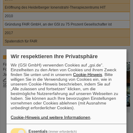
Eröffnung des Heidelberger Ionenstrahl-Therapiezentrums HIT
2010
Gründung FAIR GmbH, an der GSI zu 75 Prozent Gesellschafter ist
2017
Spatenstich für FAIR
Wir respektieren Ihre Privatsphäre
50 Jahre, 50 Bilder – Lieblingsfotos gewählt
Fast 500 Teilnehmende haben aus 50
Wir (GSI GmbH) verwenden Cookies auf „gsi.de“.
Einzelheiten zu den Arten von Cookies und ihrem Zweck
Fotos ihre Lieblingsbilder aus fünf
finden Sie unten und in unserem
Cookie-Hinweis
. Bitte
Jahrzenten GSI-Geschichte ausgewählt.
willigen Sie in die Verwendung von Cookies ein, wie in
Werfen Sie einen Blick auf unsere Top
unserem Cookie-Hinweis beschrieben, indem Sie auf
10 der Lieblingsbilder.
„Alle zulassen und fortsetzen“ klicken, um die
bestmögliche Nutzererfahrung auf unseren Webseiten zu
haben. Sie können auch Ihre bevorzugten Einstellungen
vornehmen oder Cookies ablehnen (mit Ausnahme
©
unbedingt erforderlicher Cookies).
50 Jahre - 50 Bilder
Cookie-Hinweis und weitere Informationen
.
Essentials
(immer erforderlich)