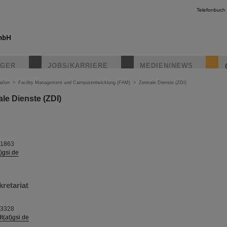
Telefonbuch
IGER
JOBS/KARRIERE
MEDIEN/NEWS
ation
>
Facility Management und Campusentwicklung (FAM)
>
Zentrale Dienste (ZDI)
le Dienste (ZDI)
-1863
)gsi.de
kretariat
-3328
dt(at)gsi.de