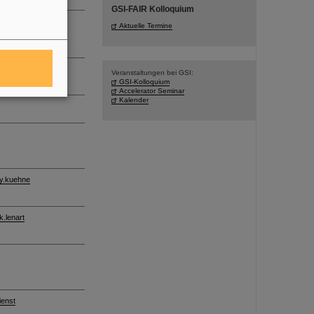
GSI-FAIR Kolloquium
Aktuelle Termine
Veranstaltungen bei GSI:
GSI-Kolloquium
Accelerator Seminar
Kalender
y.kuehne
k.lenart
ienst