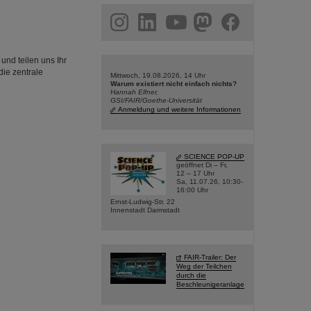
am
linkedin
youtube
helmholtz.social
facebook
und teilen uns Ihr
die zentrale
Mittwoch, 19.08.2026, 14 Uhr
Warum existiert nicht einfach nichts?
Hannah Elfner,
GSI/FAIR/Goethe-Universität
Anmeldung und weitere Informationen
SCIENCE POP-UP
geöffnet Di – Fr,
12 – 17 Uhr
Sa, 11.07.26, 10:30-
16:00 Uhr
Ernst-Ludwig-Str. 22
Innenstadt Darmstadt
FAIR-Trailer: Der
Weg der Teilchen
durch die
Beschleunigeranlage