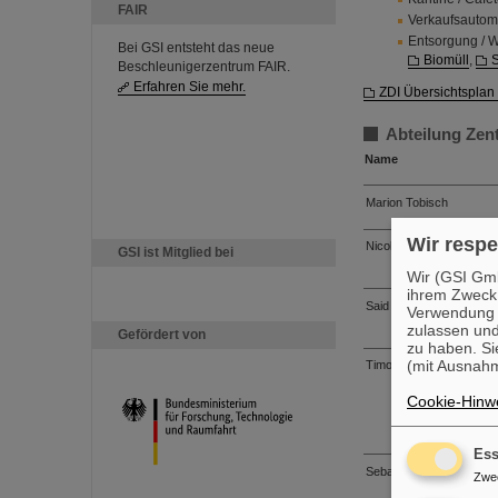
FAIR
Verkaufsautom
Entsorgung / W
Bei GSI entsteht das neue
Biomüll
,
S
Beschleunigerzentrum FAIR.
Erfahren Sie mehr.
ZDI Übersichtsplan 
Abteilung Zent
Name
Marion Tobisch
Wir respe
Nicole Mittelstädt
GSI ist Mitglied bei
Wir (GSI Gmb
ihrem Zweck
Said Amrouche
Verwendung v
zulassen und
Gefördert von
zu haben. Si
(mit Ausnahm
Timo Erdtmann
Cookie-Hinwe
Ess
Sebastian Knops
Zwe