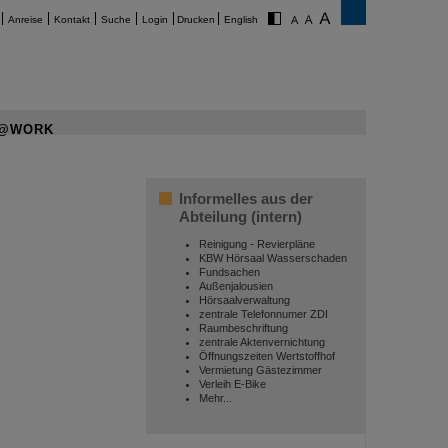
Anreise
Kontakt
Suche
Login
Drucken
English
@WORK
Informelles aus der
Abteilung (intern)
Reinigung - Revierpläne
KBW Hörsaal Wasserschaden
Fundsachen
Außenjalousien
Hörsaalverwaltung
zentrale Telefonnumer ZDI
Raumbeschriftung
zentrale Aktenvernichtung
Öffnungszeiten Wertstoffhof
Vermietung Gästezimmer
Verleih E-Bike
Mehr...