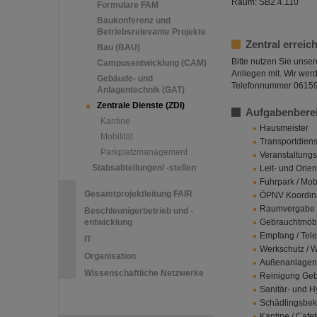
Raum: SB2.4.110
Formulare FAM
Baukonferenz und
Betriebsrelevante Projekte
Zentral erreic
Bau (BAU)
Bitte nutzen Sie unse
Campusentwicklung (CAM)
Anliegen mit. Wir wer
Gebäude- und
Telefonnummer 06159-
Anlagentechnik (GAT)
Zentrale Dienste (ZDI)
Aufgabenbere
Kantine
Hausmeister
Mobilität
Transportdien
Parkplatzmanagement
Veranstaltung
Stabsabteilungen/ -stellen
Leit- und Orie
Fuhrpark / Mobi
Gesamtprojektleitung FAIR
ÖPNV Koordina
Raumvergabe S
Beschleunigerbetrieb und -
entwicklung
Gebrauchtmöb
Empfang / Telef
IT
Werkschutz / W
Organisation
Außenanlagen
Wissenschaftliche Netzwerke
Reinigung Geb
Sanitär- und H
Schädlingsbe
Kantine / Cafet