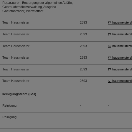
Reparaturen, Entsorgung der allgemeinen Abfälle,
Gebrauchtmöbelverwaltung, Ausgabe
Gästefahrräder, Wertstoffhof
Team Hausmeister
2893
hausmeisterd
Team Hausmeister
2893
hausmeisterd
Team Hausmeister
2893
hausmeisterd
Team Hausmeister
2893
hausmeisterd
Team Hausmeister
2893
hausmeisterd
Team Hausmeister
2893
hausmeisterd
Reinigungsteam (GSI)
Reinigung
-
-
Reinigung
-
-