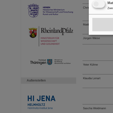
Ma
Christian Rumpf
Zwe
Matthias Samulnik
Jürgen Wiese
Yeter Kühne
Klaudia Lenart
Außenstellen
Sascha Weidmann