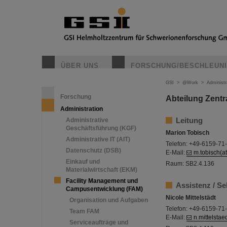
ÜBER UNS
FORSCHUNG/BESCHLEUN
GSI
>
@Work
>
Administr
Forschung
Abteilung Zentra
Administration
Leitung
Administrative
Geschäftsführung (KGF)
Marion Tobisch
Administrative IT (AIT)
Telefon: +49-6159-71
Datenschutz (DSB)
E-Mail:
m.tobisch(at
Einkauf und
Raum: SB2.4.136
Materialwirtschaft (EKM)
Facility Management und
Assistenz / Se
Campusentwicklung (FAM)
Nicole Mittelstädt
Organisation und Aufgaben
Telefon: +49-6159-71
Team FAM
E-Mail:
n.mittelstae
Serviceaufträge und