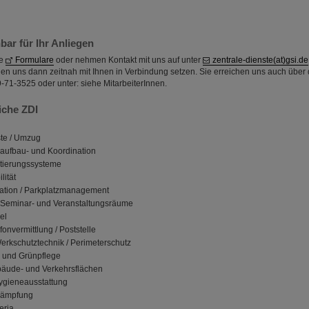
instagr
hbar für Ihr Anliegen
re
Formulare
oder nehmen Kontakt mit uns auf unter
zentrale-dienste(at)gsi.de
den uns dann zeitnah mit Ihnen in Verbindung setzen. Sie erreichen uns auch über 
71-3525 oder unter: siehe MitarbeiterInnen.
iche ZDI
ste / Umzug
saufbau- und Koordination
ntierungssysteme
lität
tion / Parkplatzmanagement
eminar- und Veranstaltungsräume
el
onvermittlung / Poststelle
erkschutztechnik / Perimeterschutz
 und Grünpflege
äude- und Verkehrsflächen
ygieneausstattung
kämpfung
eria