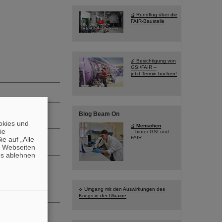
Rundflug über die
FAIR-Baustelle
Besichtigung von
GSI/FAIR –
jetzt Termin buchen!
Blog Beam On
okies und
Menschen
die
...hinter GSI und
FAIR.
e auf „Alle
n Webseiten
es ablehnen
Umgang mit den Auswirkungen des
Kriegs in der Ukraine