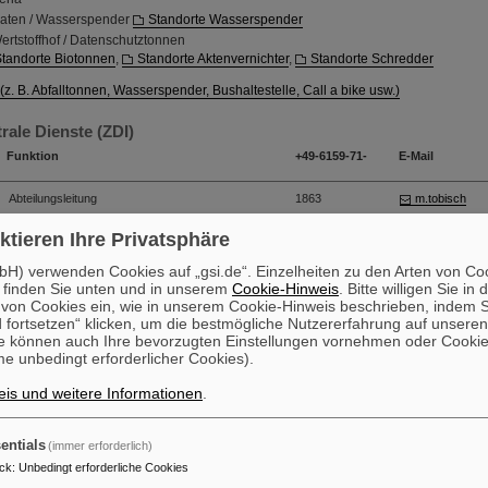
aten / Wasserspender
Standorte Wasserspender
ertstoffhof / Datenschutztonnen
tandorte Biotonnen
,
Standorte Aktenvernichter
,
Standorte Schredder
(z. B. Abfalltonnen, Wasserspender, Bushaltestelle, Call a bike usw.)
rale Dienste (ZDI)
Funktion
+49-6159-71-
E-Mail
Abteilungsleitung
1863
m.tobisch
ktieren Ihre Privatsphäre
Assistenz, Mobilität, Raumbeschriftung und
3328
n.mittelstädt
Gebäudeinnenbeschilderung
H) verwenden Cookies auf „gsi.de“. Einzelheiten zu den Arten von Co
 finden Sie unten und in unserem
Cookie-Hinweis
. Bitte willigen Sie in 
Poststelle, Teeküchen, Postfahrten, Unterstützung
1898
s.amrouche
on Cookies ein, wie in unserem Cookie-Hinweis beschrieben, indem Si
Parkplatzmanagement
 fortsetzen“ klicken, um die bestmögliche Nutzererfahrung auf unsere
e können auch Ihre bevorzugten Einstellungen vornehmen oder Cooki
e unbedingt erforderlicher Cookies).
Unterstützung und Vertretung Abteilungsleitung,
2614
t.erdtmann
Koordination Hausmeistertätigkeiten,
Veranstaltungen, Gebrauchtmöbellager, Entsorgung
is und weitere Informationen
.
und Wertstoffhof, Fahrradschläuche, Datentonnen,
Schädlingsbekämpfung, Fahrradboxen, Flaggen
entials
(immer erforderlich)
Kantine, Betreuung Wasserspender,
3443
s.knops
ck
:
Unbedingt erforderliche Cookies
Snackautomaten