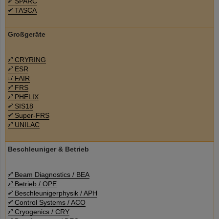
SPARC
TASCA
Großgeräte
CRYRING
ESR
FAIR
FRS
PHELIX
SIS18
Super-FRS
UNILAC
Beschleuniger & Betrieb
Beam Diagnostics / BEA
Betrieb / OPE
Beschleunigerphysik / APH
Control Systems / ACO
Cryogenics / CRY