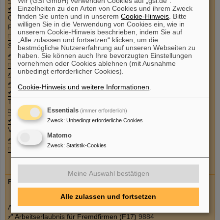
Wir (GSI GmbH) verwenden Cookies auf „gsi.de“.
Projektzeiterfassung
Einzelheiten zu den Arten von Cookies und ihrem Zweck
finden Sie unten und in unserem
Cookie-Hinweis
. Bitte
Qlik (BI Reporting)
willigen Sie in die Verwendung von Cookies ein, wie in
Raumbelegungsplan
unserem Cookie-Hinweis beschrieben, indem Sie auf
Regel zur guten wissenschaftlichen Praxis
„Alle zulassen und fortsetzen“ klicken, um die
SAP
bestmögliche Nutzererfahrung auf unseren Webseiten zu
Share Pool (GSI und FAIR Bestandsdatenbank)
haben. Sie können auch Ihre bevorzugten Einstellungen
vornehmen oder Cookies ablehnen (mit Ausnahme
Summer Student Program
unbedingt erforderlicher Cookies).
Strahlzeit Experimente
Strahlzeit Jahresübersicht
Cookie-Hinweis und weitere Informationen
.
Umleitungsempfehlungen
Transport Borsigstraße
Veranstaltungskalender
Essentials
(immer erforderlich)
Verein Tumortherapie
Zweck
:
Unbedingt erforderliche Cookies
Versandanmeldung
Matomo
Welcome Office
Zweck
:
Statistik-Cookies
Zeichnungsarchiv
Meine Auswahl bestätigen
Formulare
Alle zulassen und fortsetzen
Anzeige: Diebstahl / Verlust / Vandalismus
Arbeitserlaubnis für Fremdfirmen (F17)
9884