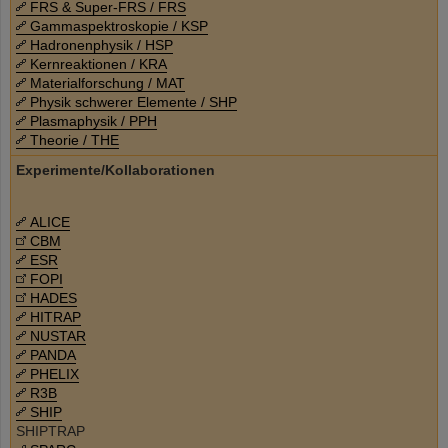
FRS & Super-FRS / FRS
Gammaspektroskopie / KSP
Hadronenphysik / HSP
Kernreaktionen / KRA
Materialforschung / MAT
Physik schwerer Elemente / SHP
Plasmaphysik / PPH
Theorie / THE
Experimente/Kollaborationen
ALICE
CBM
ESR
FOPI
HADES
HITRAP
NUSTAR
PANDA
PHELIX
R3B
SHIP
SHIPTRAP