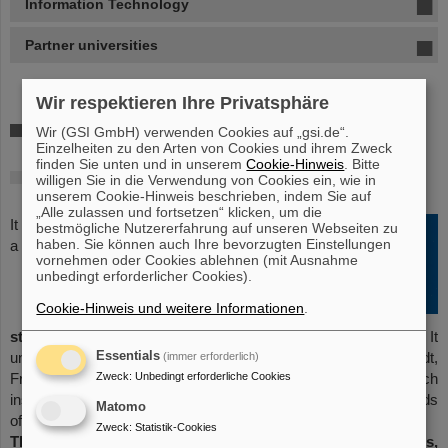
Information Technology
Partner universities
Wir respektieren Ihre Privatsphäre
HGS-HIRe for FAIR
Wir (GSI GmbH) verwenden Cookies auf „gsi.de“.
Einzelheiten zu den Arten von Cookies und ihrem Zweck
finden Sie unten und in unserem
Cookie-Hinweis
. Bitte
Helmholtz Graduate School for Hadron and
willigen Sie in die Verwendung von Cookies ein, wie in
Ion Research
unserem Cookie-Hinweis beschrieben, indem Sie auf
„Alle zulassen und fortsetzen“ klicken, um die
It is
bestmögliche Nutzererfahrung auf unseren Webseiten zu
haben. Sie können auch Ihre bevorzugten Einstellungen
a
vornehmen oder Cookies ablehnen (mit Ausnahme
unbedingt erforderlicher Cookies).
Cookie-Hinweis und weitere Informationen
.
structured PhD program
linked to GSI and the FAIR project. It
unites GSI/FAIR, several German universities (Darmstadt,
Essentials
(immer erforderlich)
Frankfurt, Giessen, Heidelberg and Mainz) and research
Zweck
:
Unbedingt erforderliche Cookies
institutes in
supporting doctoral training
in the research fields
Matomo
of GSI and FAIR.
Zweck
:
Statistik-Cookies
The school offers scientific events, soft-skill courses,