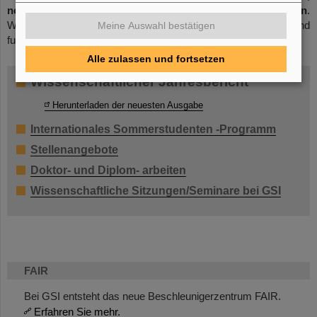
networking, and coordination of funding and supervision
.
While it structures and enriches doctoral studies, contracts and
Meine Auswahl bestätigen
funding come from the partner institutions.
Alle zulassen und fortsetzen
Wissenschaftlicher Jahresbericht
Herunterladen der neuesten Ausgabe
Internationales Sommerstudenten -Programm
Stellenangebote
Doktor- und Diplom- arbeiten
Wissenschaftliche Sitzungen/Seminare bei GSI
FAIR
Bei GSI entsteht das neue Beschleunigerzentrum FAIR.
Erfahren Sie mehr.