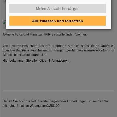
Virtuoser Blick in den künftigen Ringbeschleunigertunnel
Meine Auswahl bestätigen
Alle zulassen und fortsetzen
©
Panoramafoto SIS100: Im Bau befindlicher Ringtunnel
Aktuelle Fotos und Filme zur FAIR-Baustelle finden Sie
hier
.
Von unserer Besucherterrasse aus können Sie sich selbst einen Überblick
über die Baustelle verschaffen. Führungen werden von unserer Abteilung für
Öffentlichkeitsarbeit organisiert.
Hier bekommen Sie alle nötigen Informationen.
Haben Sie noch weiterführende Fragen oder Anmerkungen, so senden Sie
bitte eine Email an
Webmaster@SIS100