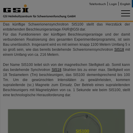
Telefonbuch
Login
English
Das künftige Schwerionensynchrotron SIS100 stellt das Herzstück der
entstehenden Beschleunigeranlage
FAIR
@GSI dar.
Für das Funktionieren der künftigen Beschleunigeranlage und der damit
verbundenen Realisierung des gesamten Experimentierprogramms, ist sein
Bau unerlässlich. Insgesamt wird es mit seinen knapp 1100 Metern Umfang 5 x
so groß sein, wie das bereits bestehende Schwerionensynchrotron
SIS18
mit
einem Umfang von ca. 216 Metern.
Der Name SIS100 leitet sich von der magnetischen Steifigkeit ab. Somit kann
das bestehende Synchrotron
SIS18
Strahlen bis zu einer max. Steifigkeit von
18 Teslametern (Tm) beschleunigen, das SIS100 dementsprechend bis 100
Tm. Um die gewünschten Intensitäten zu gewährleisten, kommen
supraleitende (sc.) Magnete zum Einsatz. Der Betrieb eines supraleitenden
Beschleunigers mit Magnetzyklen von ca. 1 Sekunde wie beim SIS100, stellt
eine technologische Herausforderung dar.