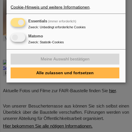
Cookie-Hinweis und weitere Informationen
.
Essentials
(immer erforderlich)
Zweck
:
Unbedingt erforderliche Cookies
©
Matomo
Virtuoser Blick in den künftigen Ringbeschleunigertunnel
Zweck
:
Statistik-Cookies
Meine Auswahl bestätigen
©
Alle zulassen und fortsetzen
Panoramafoto SIS100: Im Bau befindlicher Ringtunnel
Aktuelle Fotos und Filme zur FAIR-Baustelle finden Sie
hier
.
Von unserer Besucherterrasse aus können Sie sich selbst einen
Überblick über die Baustelle verschaffen. Führungen werden von
unserer Abteilung für Öffentlichkeitsarbeit organisiert.
Hier bekommen Sie alle nötigen Informationen.