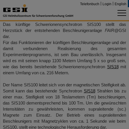
Telefonbuch
Login
English
Das künftige Schwerionensynchrotron SIS100 stellt das
Herzstück der entstehenden Beschleunigeranlage
FAIR
@GSI
dar.
Für das Funktionieren der künftigen Beschleunigeranlage und der
damit verbundenen Realisierung des gesamten
Experimentierprogramms, ist sein Bau unerlässlich. Insgesamt
wird es mit seinen knapp 1100 Metern Umfang 5 x so groß sein,
wie das bereits bestehende Schwerionensynchrotron
SIS18
mit
einem Umfang von ca. 216 Metern.
Der Name SIS100 leitet sich von der magnetischen Steifigkeit ab.
Somit kann das bestehende Synchrotron
SIS18
Strahlen bis zu
einer max. Steifigkeit von 18 Teslametern (Tm) beschleunigen,
das SIS100 dementsprechend bis 100 Tm. Um die gewünschten
Intensitäten zu gewährleisten, kommen supraleitende (sc.)
Magnete zum Einsatz. Der Betrieb eines supraleitenden
Beschleunigers mit Magnetzyklen von ca. 1 Sekunde wie beim
SIS100, stellt eine technologische Herausforderung dar.