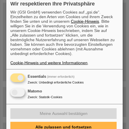
Wir respektieren Ihre Privatsphäre
WEO Download Center (english)
Wir (GSI GmbH) verwenden Cookies auf „gsi.de“.
Home Institution Declaration
Einzelheiten zu den Arten von Cookies und ihrem Zweck
finden Sie unten und in unserem
Cookie-Hinweis
. Bitte
Self Declaration
willigen Sie in die Verwendung von Cookies ein, wie in
Application for invitation (for visa applications)
unserem Cookie-Hinweis beschrieben, indem Sie auf
„Alle zulassen und fortsetzen“ klicken, um die
Canteen Vouchers
bestmögliche Nutzererfahrung auf unseren Webseiten zu
Confirmation Template for TUDa & h_da
haben. Sie können auch Ihre bevorzugten Einstellungen
Hotels
vornehmen oder Cookies ablehnen (mit Ausnahme
unbedingt erforderlicher Cookies).
List of hotels
Rooms & Apartments
Cookie-Hinweis und weitere Informationen
.
List of apartments
Essentials
(immer erforderlich)
Zweck
:
Unbedingt erforderliche Cookies
Matomo
Opening Hours
Zweck
:
Statistik-Cookies
Monday - Friday
from 09:00-14:00
For individual appointments, please contact us via
welcome-office(at)gsi.de
.
Meine Auswahl bestätigen
Alle zulassen und fortsetzen
How to get to GSI (LINK)