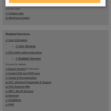
Information about Tickets for Public Transport
Access rules
Campus map
Steinhaus location
Related Services
User Information
User Services
GSI online safety instructions
Radiation Services
Access for visitors
Export Control
(in German)
Guided GSI and FAIR tours
Library & Documentation
GET_INvolved Programme & Support
PhD Students Wiki
WIFI / WLAN Services
Eduroam
GSI@Work
FAIR