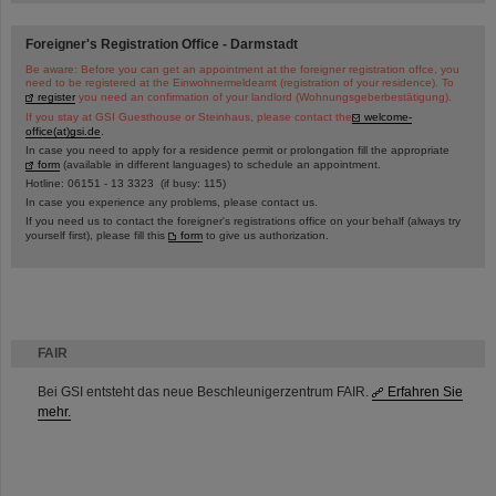
Foreigner's Registration Office - Darmstadt
Be aware: Before you can get an appointment at the foreigner registration offce, you
need to be registered at the Einwohnermeldeamt (registration of your residence). To
register
you need an confirmation of your landlord (Wohnungsgeberbestätigung).
If you stay at GSI Guesthouse or Steinhaus, please contact the
welcome-
office(at)gsi.de
.
In case you need to apply for a residence permit or prolongation fill the appropriate
form
(available in different languages) to schedule an appointment.
Hotline: 06151 - 13 3323 (if busy: 115)
In case you experience any problems, please contact us.
If you need us to contact the foreigner's registrations office on your behalf (always try
yourself first), please fill this
form
to give us authorization.
FAIR
Bei GSI entsteht das neue Beschleunigerzentrum FAIR.
Erfahren Sie
mehr.