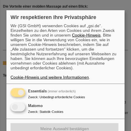
Die Vorteile einer mobilen Massage auf einen Blick:
Tiefgehende Entspannung und effektiver Stressabbau
Wir respektieren Ihre Privatsphäre
Lockerung der Muskulatur und Lösung von Blockaden
Reduktion von Stresshormonen
Wir (GSI GmbH) verwenden Cookies auf „gsi.de“.
Steigerung der Konzentration und Kreativität
Einzelheiten zu den Arten von Cookies und ihrem Zweck
finden Sie unten und in unserem
Cookie-Hinweis
. Bitte
Mehr Lebendigkeit und gesteigerte Leistungsfähigkeit
willigen Sie in die Verwendung von Cookies ein, wie in
unserem Cookie-Hinweis beschrieben, indem Sie auf
„Alle zulassen und fortsetzen“ klicken, um die
bestmögliche Nutzererfahrung auf unseren Webseiten zu
haben. Sie können auch Ihre bevorzugten Einstellungen
Von der Terminvereinbarung bis zur Durchführung des
vornehmen oder Cookies ablehnen (mit Ausnahme
unbedingt erforderlicher Cookies).
Termins
Terminvereinbarung
Cookie-Hinweis und weitere Informationen
.
Sie können auch mehrere Termine an einem Tag buchen
(Doppeltermine). Falls dies wegen des Systems nicht funktioniert,
Essentials
(immer erforderlich)
melden Sie sich bitte bei
moma(at)gsi.de
.
Zweck
:
Unbedingt erforderliche Cookies
Falls Sie keinen freien Termin mehr buchen können, melden Sie sich
bitte bei
moma(at)gsi.de
. Wir setzen Sie dann auf die Warteliste und
Matomo
informieren Sie, wenn ein Termin frei wird.
Zweck
:
Statistik-Cookies
Ihren Termin können Sie bis 24h vor dem stattfinden des Termins selber
stornieren. Den Stornierungslink finden Sie in der E-Mail zur
Bestätigung des reservierten Termins.
Meine Auswahl bestätigen
Danach wenden Sie sich bitte an
moma(at)gsi.de
, um Ihren Termin