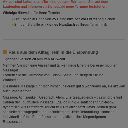
Aktuell sind keine neuen Termine geplant. Wir halten Sie auf dem
Laufenden und informieren Sie, sobald neue Termine feststehen.
Wichtige Hinweise für Ihren Termin:
Die Kosten in Höhe von
25 €
sind bitte
bar vor Ort
zu begleichen.
Bringen Sie bitte ein
kleines Handtuch
zu Ihrem Termin mit.
Raus aus dem Alltag, rein in die Enspannung
...gönnen Sie sich 20 Minuten AUS-Zeit.
Nehmen Sie sich eine Auszeit und tanken neue Energie bei einer mobilen
Massage!
Fördern Sie die Harmonie von Geist & Seele und steigern Sie Ihr
Wohlbefinden.
Die mobile Massage fühlt sich nicht nur extrem gut & wohltuend an, sie aktiviert
auch Ihren Körper.
Massage, Achtsamkeit, Gespräch, Atem, Energieausgleich – das sind die fünf
Säulen der TouchLife® Massage. Egal ob ruhig & sanft oder druckfest &
dynamisch. Als zertifizierte TouchLife® Praktiker setzt David Heimerl ganz
spezielle Massagegriffe und -techniken ein. Jede Behandlung stimmt er
individuell auf Ihre Bedürfnisse ab und aktiviert Ihre körpereigenen
Ressourcen.