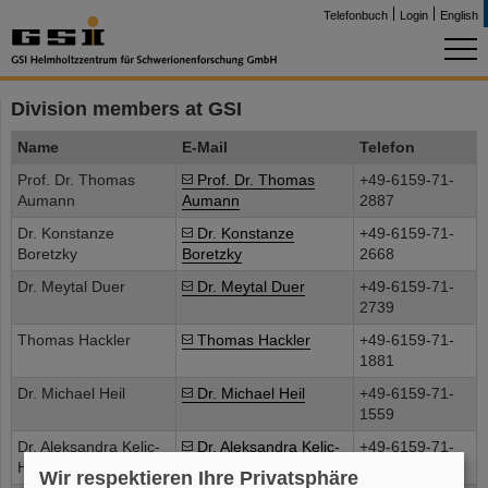
Telefonbuch
Login
English
Division members at GSI
Name
E-Mail
Telefon
Prof. Dr. Thomas
Prof. Dr. Thomas
+49-6159-71-
Aumann
Aumann
2887
Dr. Konstanze
Dr. Konstanze
+49-6159-71-
Boretzky
Boretzky
2668
Dr. Meytal Duer
Dr. Meytal Duer
+49-6159-71-
2739
Thomas Hackler
Thomas Hackler
+49-6159-71-
1881
Dr. Michael Heil
Dr. Michael Heil
+49-6159-71-
1559
Dr. Aleksandra Kelic-
Dr. Aleksandra Kelic-
+49-6159-71-
Heil
Heil
2739
Wir respektieren Ihre Privatsphäre