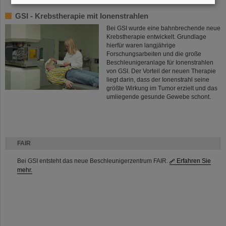
GSI - Krebstherapie mit Ionenstrahlen
Bei GSI wurde eine bahnbrechende neue
Krebstherapie entwickelt. Grundlage
hierfür waren langjährige
Forschungsarbeiten und die große
Beschleunigeranlage für Ionenstrahlen
von GSI. Der Vorteil der neuen Therapie
liegt darin, dass der Ionenstrahl seine
©
größte Wirkung im Tumor erzielt und das
umliegende gesunde Gewebe schont.
FAIR
Bei GSI entsteht das neue Beschleunigerzentrum FAIR.
Erfahren Sie
mehr.