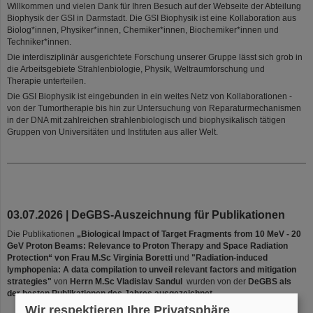
Willkommen und vielen Dank für Ihren Besuch auf der Webseite der Abteilung
Biophysik der GSI in Darmstadt. Die GSI Biophysik ist eine Kollaboration aus
Biolog*innen, Physiker*innen, Chemiker*innen, Biochemiker*innen und
Techniker*innen.
Die interdisziplinär ausgerichtete Forschung unserer Gruppe lässt sich grob in
die Arbeitsgebiete Strahlenbiologie, Physik, Weltraumforschung und
Therapie unterteilen.
Die GSI Biophysik ist eingebunden in ein weites Netz von Kollaborationen -
von der Tumortherapie bis hin zur Untersuchung von Reparaturmechanismen
in der DNA mit zahlreichen strahlenbiologisch und biophysikalisch tätigen
Gruppen von Universitäten und Instituten aus aller Welt.
03.07.2026 | DeGBS-Auszeichnung für Publikationen
Die Publikationen
„Biological Impact of Target Fragments from 10 MeV - 20
GeV Proton Beams: Relevance to Proton Therapy and Space Radiation
Protection“ von Frau M.Sc Virginia Boretti
und
"Radiation-induced
lymphopenia: A data compilation to unveil relevant factors and mitigation
strategies"
von
Herrn M.Sc Vladislav Sandul
wurden von der
DeGBS als
der besten Publikationen des Jahres ausgezeichnet.
Wir respektieren Ihre Privatsphäre