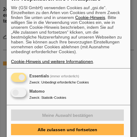
Wir (GSI GmbH) verwenden Cookies auf „gsi.de“.
24.04.2026 | Dr. Tim Wagner und Dr. Enrico Pierobon
Einzelheiten zu den Arten von Cookies und ihrem Zweck
erhielten von der COSPAR Scientific Assembly ein
finden Sie unten und in unserem
Cookie-Hinweis
. Bitte
teilweises Reisestipendium
willigen Sie in die Verwendung von Cookies ein, wie in
unserem Cookie-Hinweis beschrieben, indem Sie auf
„Alle zulassen und fortsetzen“ klicken, um die
Mehr über Biophysik news
bestmögliche Nutzererfahrung auf unseren Webseiten zu
haben. Sie können auch Ihre bevorzugten Einstellungen
vornehmen oder Cookies ablehnen (mit Ausnahme
unbedingt erforderlicher Cookies).
Cookie-Hinweis und weitere Informationen
.
ERC Grants an die Abteilung Biophysik der GSI
Essentials
(immer erforderlich)
Zweck
:
Unbedingt erforderliche Cookies
Matomo
Zweck
:
Statistik-Cookies
Meine Auswahl bestätigen
Alle zulassen und fortsetzen