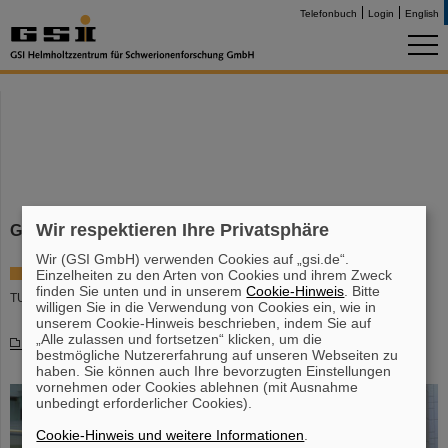
Telefonbuch
Login
English
Wir respektieren Ihre Privatsphäre
GREWIS Statustreffen und Seminar
Wir (GSI GmbH) verwenden Cookies auf „gsi.de“.
Di., 22.11.16
Einzelheiten zu den Arten von Cookies und ihrem Zweck
finden Sie unten und in unserem
Cookie-Hinweis
. Bitte
TUD B2/61, Raum 102
willigen Sie in die Verwendung von Cookies ein, wie in
unserem Cookie-Hinweis beschrieben, indem Sie auf
„Alle zulassen und fortsetzen“ klicken, um die
Programm
bestmögliche Nutzererfahrung auf unseren Webseiten zu
haben. Sie können auch Ihre bevorzugten Einstellungen
vornehmen oder Cookies ablehnen (mit Ausnahme
unbedingt erforderlicher Cookies).
Cookie-Hinweis und weitere Informationen
.