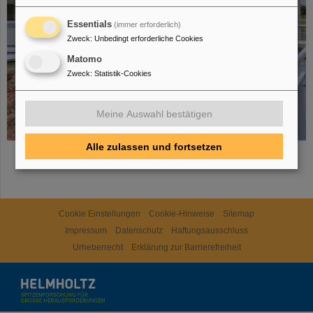
Essentials
(immer erforderlich)
Zweck
:
Unbedingt erforderliche Cookies
Matomo
Zweck
:
Statistik-Cookies
Meine Auswahl bestätigen
Alle zulassen und fortsetzen
Cookie Einstellungen
Cookie-Hinweise
Sitemap
Impressum
Datenschutz
Haftungsausschluss
Urheberrecht
Erklärung zur Barrierefreiheit