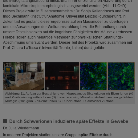
die Mikroglia angefärbt und hinsichtlich ihrer entzündlichen Aktivierung durch
konfokale Mikroskopie morphologisch ausgewertet werden (Abb. 11 C+D).
Dieses Projekt wird in Zusammenarbeit mit Dr. Sonja Kallendrusch und Prof.
Ingo Bechmann (Institut für Anatomie, Universität Leipzig) durchgeführt. In
Zukunft ist es geplant, diese Ergebnisse auf ein Mausmodell zu übertragen
und die Auswirkungen der Weltraumstrahlung bzw. die Behandlung durch
unsere Testsubstanzen auf die kognitiven Fähigkeiten der Mäuse zu erfassen.
Hierbei sollen auch neuartige Methoden zur physikalischen Strahlungs-
Abschirmung untersucht werden. Dieser Teil des Projekts wird zusammen mit
Prof. Chiara LaTessa (Universität Trento, Italien) durchgeführt.
©
Abbildung 11: Aufbau zur Bestrahlung von Hippocampus-Slicekulturen mit Eisen-Ionen (A)
und Positionierung mittels Laser (B). Laser scanning Mikroskop Aufnahmen von gefärbten
Mikroglia (20x, grün. Zellkerne: blau); C: Ruhezustand, D: aktivierter Zustand.
Durch Schwerionen induzierte späte Effekte in Gewebe
Dr. Julia Wiedermann
In anderen Projekten studiert unsere Gruppe
späte Effekte
durch