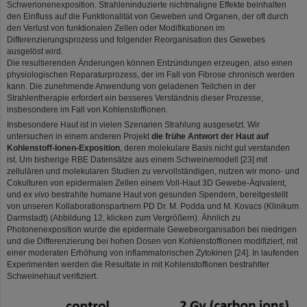
Schwerionenexposition. Strahleninduzierte nichtmaligne Effekte beinhalten
den Einfluss auf die Funktionalität von Geweben und Organen, der oft durch
den Verlust von funktionalen Zellen oder Modifikationen im
Differenzierungsprozess und folgender Reorganisation des Gewebes
ausgelöst wird.
Die resultierenden Änderungen können Entzündungen erzeugen, also einen
physiologischen Reparaturprozess, der im Fall von Fibrose chronisch werden
kann. Die zunehmende Anwendung von geladenen Teilchen in der
Strahlentherapie erfordert ein besseres Verständnis dieser Prozesse,
insbesondere im Fall von Kohlenstoffionen.
Insbesondere Haut ist in vielen Szenarien Strahlung ausgesetzt. Wir
untersuchen in einem anderen Projekt
die frühe Antwort der Haut auf
Kohlenstoff-Ionen-Exposition
, deren molekulare Basis nicht gut verstanden
ist. Um bisherige RBE Datensätze aus einem Schweinemodell [23] mit
zellulären und molekularen Studien zu vervollständigen, nutzen wir mono- und
Cokulturen von epidermalen Zellen einem Voll-Haut 3D Gewebe-Äqivalent,
und
ex vivo
bestrahlte humane Haut von gesunden Spendern, bereitgestellt
von unseren Kollaborationspartnern PD Dr. M. Podda und M. Kovacs (Klinikum
Darmstadt) (Abbildung 12, klicken zum Vergrößern). Ähnlich zu
Photonenexposition wurde die epidermale Gewebeorganisation bei niedrigen
und die Differenzierung bei hohen Dosen von Kohlenstoffionen modifiziert, mit
einer moderaten Erhöhung von inflammatorischen Zytokinen [24]. In laufenden
Experimenten werden die Resultate in mit Kohlenstoffionen bestrahlter
Schweinehaut verifiziert.