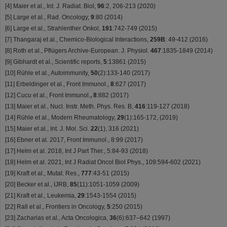
[4] Maier et al., Int. J. Radiat. Biol,
96
:2, 206-213 (2020)
[5] Large et al., Rad. Oncology,
9
:80 (2014)
[6] Large et al., Strahlenther Onkol,
191
:742-749 (2015)
[7] Thangaraj et al., Chemico-Biological Interactions,
259B
: 49-412 (2016)
[8] Roth et al., Pflügers Archive-European. J. Physiol.
467
:1835-1849 (2014)
[9] Gibhardt et al., Scientific reports,
5
:13861 (2015)
[10] Rühle et al., Autoimmunity,
50
(2):133-140 (2017)
[11] Erbeldinger et al., Front Immunol.,
8
:627 (2017)
[12] Cucu et al., Front Immunol.
, 8
:882 (2017)
[13] Maier et al., Nucl. Instr. Meth. Phys. Res. B,
416
:119-127 (2018)
[14] Rühle et al., Modern Rheumatology,
29
(1):165-172, (2019)
[15] Maier et al., Int. J. Mol. Sci.
22
(1), 316 (2021)
[16] Ebner et al. 2017, Front Immunol., 8:99 (2017)
[17] Helm et al. 2018, Int J Part Ther., 5:84-93 (2018)
[18] Helm et al. 2021, Int J Radiat Oncol Biol Phys., 109:594-602 (2021)
[19] Kraft et al., Mutat. Res.,
777
:43-51 (2015)
[20] Becker et al., IJRB,
85
(11):1051-1059 (2009)
[21] Kraft et al., Leukemia,
29
:1543-1554 (2015)
[22] Rall et al., Frontiers in Oncology,
5
:250 (2015)
[23] Zacharias et al., Acta Oncologica,
36
(6):637–642 (1997)