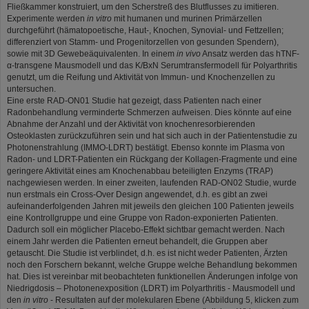
Fließkammer konstruiert, um den Scherstreß des Blutflusses zu imitieren.
Experimente werden
in vitro
mit humanen und murinen Primärzellen
durchgeführt (hämatopoetische, Haut-, Knochen, Synovial- und Fettzellen;
differenziert von Stamm- und Progenitorzellen von gesunden Spendern),
sowie mit 3D Gewebeäquivalenten. In einem
in vivo
Ansatz werden das hTNF-
α-transgene Mausmodell und das K/BxN Serumtransfermodell für Polyarthritis
genutzt, um die Reifung und Aktivität von Immun- und Knochenzellen zu
untersuchen.
Eine erste RAD-ON01 Studie hat gezeigt, dass Patienten nach einer
Radonbehandlung verminderte Schmerzen aufweisen. Dies könnte auf eine
Abnahme der Anzahl und der Aktivität von knochenresorbierenden
Osteoklasten zurückzuführen sein und hat sich auch in der Patientenstudie zu
Photonenstrahlung (IMMO-LDRT) bestätigt. Ebenso konnte im Plasma von
Radon- und LDRT-Patienten ein Rückgang der Kollagen-Fragmente und eine
geringere Aktivität eines am Knochenabbau beteiligten Enzyms (TRAP)
nachgewiesen werden. In einer zweiten, laufenden RAD-ON02 Studie, wurde
nun erstmals ein Cross-Over Design angewendet, d.h. es gibt an zwei
aufeinanderfolgenden Jahren mit jeweils den gleichen 100 Patienten jeweils
eine Kontrollgruppe und eine Gruppe von Radon-exponierten Patienten.
Dadurch soll ein möglicher Placebo-Effekt sichtbar gemacht werden. Nach
einem Jahr werden die Patienten erneut behandelt, die Gruppen aber
getauscht. Die Studie ist verblindet, d.h. es ist nicht weder Patienten, Ärzten
noch den Forschern bekannt, welche Gruppe welche Behandlung bekommen
hat. Dies ist vereinbar mit beobachteten funktionellen Änderungen infolge von
Niedrigdosis – Photonenexposition (LDRT) im Polyarthritis - Mausmodell und
den
in vitro
- Resultaten auf der molekularen Ebene (Abbildung 5, klicken zum