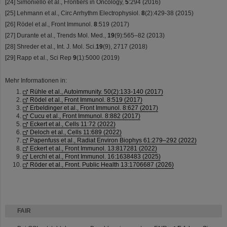
[24] Simoniello et al., Frontiers in Oncology,
5
:294 (2016)
[25] Lehmann et al., Circ Arrhythm Electrophysiol.
8
(2):429-38 (2015)
[26] Rödel et al., Front Immunol.
8
:519 (2017)
[27] Durante et al., Trends Mol. Med.,
19
(9):565–82 (2013)
[28] Shreder et al., Int. J. Mol. Sci.
19
(9), 2717 (2018)
[29] Rapp et al., Sci Rep
9
(1):5000 (2019)
Mehr Informationen in:
Rühle et al., Autoimmunity. 50(2):133-140 (2017)
Rödel et al., Front Immunol. 8:519 (2017)
Erbeldinger et al., Front Immunol. 8:627 (2017)
Cucu et al., Front Immunol. 8:882 (2017)
Eckert et al., Cells 11:72 (2022)
Deloch et al., Cells 11:689 (2022)
Papenfuss et al., Radiat Environ Biophys 61:279–292 (2022)
Eckert et al., Front Immunol. 13:817281 (2022)
Lerchl et al., Front Immunol. 16:1638483 (2025)
Röder et al., Front. Public Health 13:1706687 (2026)
FAIR