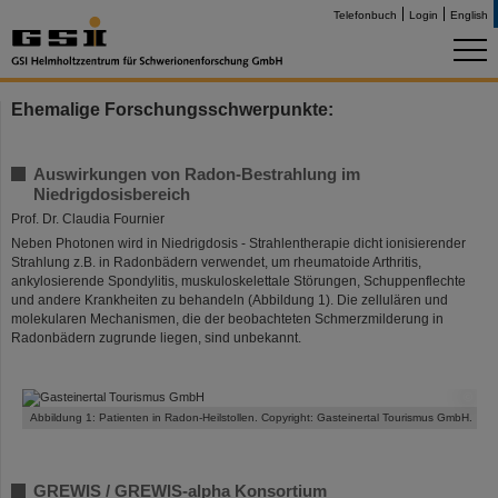
Telefonbuch
Login
English
Ehemalige Forschungsschwerpunkte:
Auswirkungen von Radon-Bestrahlung im
Niedrigdosisbereich
Prof. Dr. Claudia Fournier
Neben Photonen wird in Niedrigdosis - Strahlentherapie dicht ionisierender
Strahlung z.B. in Radonbädern verwendet, um rheumatoide Arthritis,
ankylosierende Spondylitis, muskuloskelettale Störungen, Schuppenflechte
und andere Krankheiten zu behandeln (Abbildung 1). Die zellulären und
molekularen Mechanismen, die der beobachteten Schmerzmilderung in
Radonbädern zugrunde liegen, sind unbekannt.
©
Abbildung 1: Patienten in Radon-Heilstollen. Copyright: Gasteinertal Tourismus GmbH.
GREWIS / GREWIS-alpha Konsortium