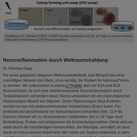
©
Abbildung 10: Humane CD34 + HSPC wurden bestrahlt und für 14 Tage in einem Kolonie-
bildenden Einheitstest (CFU-Assay) kultiviert.
Neuroinflammation durch Weltraumstrahlung
Dr. Felicitas Rapp
Für einen geplanten längeren Weltraumaufenthalt, zum Beispiel bei einer
zukünftigen Mission zum Mars, ist es wichtig, die Risiken für Astronaut*innen
zu kennen. Wir untersuchen in einem
Projekt
, das von ESA und DLR
finanziert wird, ob sich eine strahleninduzierte Neuroinflammation durch
Testsubstanzen vermindern lässt. Hierzu verwenden wir ein organotypisches
Hippocampus-Modell von Mäusen. Diese Hippocampus-Slice-Kulturen
werden ex vivo mit weltraumrelevanten Schwerionen (Eisen-Ionen, Fe)
bestrahlt und anschließend mit Testsubstanzen behandelt (Abb. 11 A+B).
Danach nehmen wir zu verschiedenen Zeitpunkten, bis zu 29 Tage nach
Bestrahlung, Proben und analysieren die Entzündungsreaktion. Diese wird vor
allem durch die hirnständigen Immunzellen, die Mikroglia, vermittelt, so dass
diese im Fokus unserer Arbeit sind. Wir haben ein System entwickelt, in dem