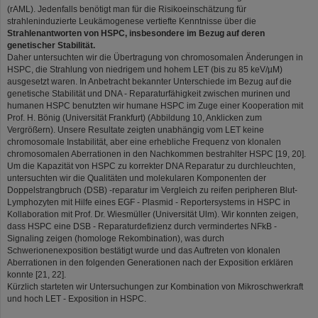
(rAML). Jedenfalls benötigt man für die Risikoeinschätzung für
strahleninduzierte Leukämogenese vertiefte Kenntnisse über die
Strahlenantworten von HSPC, insbesondere im Bezug auf deren
genetischer Stabilität.
Daher untersuchten wir die Übertragung von chromosomalen Änderungen in
HSPC, die Strahlung von niedrigem und hohem LET (bis zu 85 keV/µM)
ausgesetzt waren. In Anbetracht bekannter Unterschiede im Bezug auf die
genetische Stabilität und DNA - Reparaturfähigkeit zwischen murinen und
humanen HSPC benutzten wir humane HSPC im Zuge einer Kooperation mit
Prof. H. Bönig (Universität Frankfurt) (Abbildung 10, Anklicken zum
Vergrößern). Unsere Resultate zeigten unabhängig vom LET keine
chromosomale Instabilität, aber eine erhebliche Frequenz von klonalen
chromosomalen Aberrationen in den Nachkommen bestrahlter HSPC [19, 20].
Um die Kapazität von HSPC zu korrekter DNA Reparatur zu durchleuchten,
untersuchten wir die Qualitäten und molekularen Komponenten der
Doppelstrangbruch (DSB) -reparatur im Vergleich zu reifen peripheren Blut-
Lymphozyten mit Hilfe eines EGF - Plasmid - Reportersystems in HSPC in
Kollaboration mit Prof. Dr. Wiesmüller (Universität Ulm). Wir konnten zeigen,
dass HSPC eine DSB - Reparaturdefizienz durch vermindertes NFkB -
Signaling zeigen (homologe Rekombination), was durch
Schwerionenexposition bestätigt wurde und das Auftreten von klonalen
Aberrationen in den folgenden Generationen nach der Exposition erklären
konnte [21, 22].
Kürzlich starteten wir Untersuchungen zur Kombination von Mikroschwerkraft
und hoch LET - Exposition in HSPC.