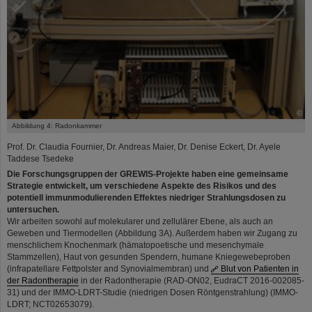
©
Abbildung 4: Radonkammer
Prof. Dr. Claudia Fournier, Dr. Andreas Maier, Dr. Denise Eckert, Dr. Ayele
Taddese Tsedeke
Die Forschungsgruppen der GREWIS-Projekte haben eine gemeinsame
Strategie entwickelt, um verschiedene Aspekte des Risikos und des
potentiell immunmodulierenden Effektes niedriger Strahlungsdosen zu
untersuchen.
Wir arbeiten sowohl auf molekularer und zellulärer Ebene, als auch an
Geweben und Tiermodellen (Abbildung 3A). Außerdem haben wir Zugang zu
menschlichem Knochenmark (hämatopoetische und mesenchymale
Stammzellen), Haut von gesunden Spendern, humane Kniegewebeproben
(infrapatellare Fettpolster and Synovialmembran) und
Blut von Patienten in
der Radontherapie
in der Radontherapie (RAD‐ON02, EudraCT 2016‐002085‐
31) und der IMMO-LDRT-Studie (niedrigen Dosen Röntgenstrahlung) (IMMO‐
LDRT; NCT02653079).