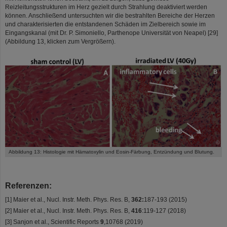
Reizleitungsstrukturen im Herz gezielt durch Strahlung deaktiviert werden
können. Anschließend untersuchten wir die bestrahlten Bereiche der Herzen
und charakterisierten die entstandenen Schäden im Zielbereich sowie im
Eingangskanal (mit Dr. P. Simoniello, Parthenope Universität von Neapel) [29]
(Abbildung 13, klicken zum Vergrößern).
©
Abbildung 13: Histologie mit Hämatoxylin und Eosin-Färbung, Entzündung und Blutung.
Referenzen:
[1] Maier et al., Nucl. Instr. Meth. Phys. Res. B,
362:
187-193 (2015)
[2] Maier et al., Nucl. Instr. Meth. Phys. Res. B,
416
:119-127 (2018)
[3] Sanjon et al., Scientific Reports
9
,10768 (2019)