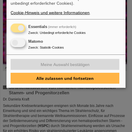
unbedingt erforderlicher Cookies).
Cookie-Hinweis und weitere Informationen
.
Essentials
(immer erforderlich)
Zweck
:
Unbedingt erforderliche Cookies
Matomo
Zweck
:
Statistik-Cookies
©
Meine Auswahl bestätigen
Abbildung 7: Adhäsion von Leukozyten an Endothelzellen.
Alle zulassen und fortsetzen
Strahlenantworten von humanen hämatopoetischen
Stamm- und Progenitorzellen
Dr. Daniela Kraft
Sekundäre Krebserkrankungen ereignen sich Monate bis Jahre nach
Einwirkung und sind ein wichtiges Thema im Strahlenschutz, für
Strahlentherapie und bemannte Weltraummissionen. Einflüsse auf Prozesse
der Selbsterneuerung und Differenzierung von hematopoetischen Stamm -
und Progenitorzellen (
HSPC
) durch Strahleneinwirkung werden als Ursache
für ein erhöhtes Risiko von strahleninduzierter Leukämie angenommen