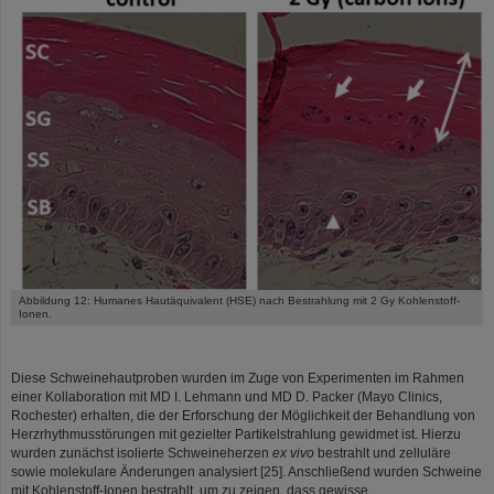
©
Abbildung 12: Humanes Hautäquivalent (HSE) nach Bestrahlung mit 2 Gy Kohlenstoff-
Ionen.
Diese Schweinehautproben wurden im Zuge von Experimenten im Rahmen
einer Kollaboration mit MD I. Lehmann und MD D. Packer (Mayo Clinics,
Rochester) erhalten, die der Erforschung der Möglichkeit der Behandlung von
Herzrhythmusstörungen mit gezielter Partikelstrahlung gewidmet ist. Hierzu
wurden zunächst isolierte Schweineherzen
ex vivo
bestrahlt und zelluläre
sowie molekulare Änderungen analysiert [25]. Anschließend wurden Schweine
mit Kohlenstoff-Ionen bestrahlt, um zu zeigen, dass gewisse