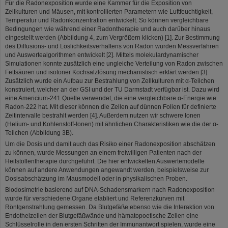
Für die Radonexposition wurde eine Kammer für die Exposition von
Zellkulturen und Mäusen, mit kontrollierten Parametern wie Luftfeuchtigkeit,
Temperatur und Radonkonzentration entwickelt. So können vergleichbare
Bedingungen wie während einer Radontherapie und auch darüber hinaus
eingestellt werden (Abbildung 4, zum Vergrößern klicken) [1]. Zur Bestimmung
des Diffusions- und Löslichkeitsverhaltens von Radon wurden Messverfahren
und Auswertealgorithmen entwickelt [2]. Mittels molekulardynamischer
Simulationen konnte zusätzlich eine ungleiche Verteilung von Radon zwischen
Fettsäuren und isotoner Kochsalzlösung mechanistisch erklärt werden [3].
Zusätzlich wurde ein Aufbau zur Bestrahlung von Zellkulturen mit α-Teilchen
konstruiert, welcher an der GSI und der TU Darmstadt verfügbar ist. Dazu wird
eine Americium-241 Quelle verwendet, die eine vergleichbare α-Energie wie
Radon-222 hat. Mit dieser können die Zellen auf dünnen Folien für definierte
Zeitintervalle bestrahlt werden [4]. Außerdem nutzen wir schwere Ionen
(Helium- und Kohlenstoff-Ionen) mit ähnlichen Charakteristiken wie die der α-
Teilchen (Abbildung 3B).
Um die Dosis und damit auch das Risiko einer Radonexposition abschätzen
zu können, wurde Messungen an einem freiwilligen Patienten nach der
Heilstollentherapie durchgeführt. Die hier entwickelten Auswertemodelle
können auf andere Anwendungen angewandt werden, beispielsweise zur
Dosisabschätzung im Mausmodell oder in physikalischen Proben.
Biodosimetrie basierend auf DNA-Schadensmarkern nach Radonexposition
wurde für verschiedene Organe etabliert und Referenzkurven mit
Röntgenstrahlung gemessen. Da Blutgefäße ebenso wie die Interaktion von
Endothelzellen der Blutgefäßwände und hämatopoetische Zellen eine
Schlüsselrolle in den ersten Schritten der Immunantwort spielen, wurde eine