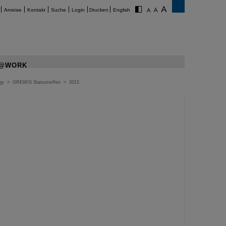
Anreise
Kontakt
Suche
Login
Drucken
English
@WORK
gy
>
GREWIS Statustreffen
>
2015