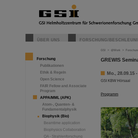
ÜBER UNS
FORSCHUNG/BESCHLEUN
GSI
>
@Work
>
Forschun
Forschung
GREWIS Seminar
Publikationen
Ethik & Regeln
Mo., 28.09.15 -
Open Science
GSI KBW Hörsaal
FAIR Fellow and Associate
Program
Programm
APPA/MML (APK)
Atom-, Quanten- &
Fundamentalphysik
Biophysik (Bio)
Beamtime application
Biophysics Collaboration
QA - Strahlenforschung