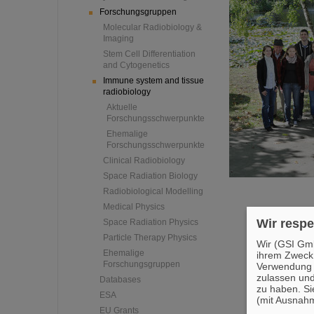
Forschungsgruppen
Molecular Radiobiology &
Imaging
Stem Cell Differentiation
and Cytogenetics
Immune system and tissue
radiobiology
Aktuelle
Forschungsschwerpunkte
Ehemalige
Forschungsschwerpunkte
Clinical Radiobiology
Space Radiation Biology
Radiobiological Modelling
Medical Physics
Wir respe
Space Radiation Physics
Particle Therapy Physics
Wir (GSI Gmb
Ehemalige
ihrem Zweck
Forschungsgruppen
Verwendung v
zulassen und
Databases
zu haben. Si
ESA
(mit Ausnahm
EU Grants