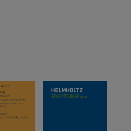
T WORK
hung
stration
projektleitung FAIR
eunigerbetrieb und -
klung
sation
schaftliche Netzwerke