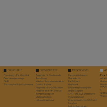
FORSCHUNG
JOBS/KARRIERE
MEDIEN/NEWS
A
Forschung - Ein Überblick
Angebote für Studierende
Pressemitteilungen
Forsc
Beschleunigeranlage
Ausbildung
News-Archiv
Admini
FAIR
Master / Promotionsarbeiten
FAIR-News
Gesamt
Wissenschaftliche Netzwerke
Duales Studium
Mediathek
Beschl
entwic
Angebote für Schüler*innen
Logos/Erscheinungsbild
IT
Arbeiten bei FAIR und GSI
target-Magazin
Organi
Mentoring Hessen
FAIR- und GSI-Broschüren
Wissen
Stellenangebote
Veranstaltungen
Initiativbewerbung
Besichtigungen bei GSI/FAIR
Fanshop
Ansprechpersonen