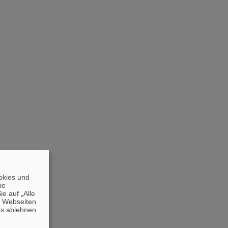
okies und
die
e auf „Alle
n Webseiten
es ablehnen