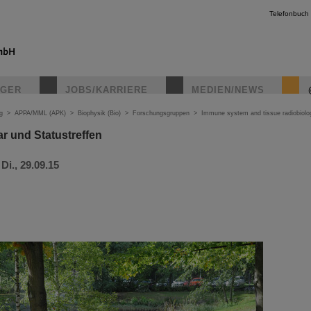
Telefonbuch
IGER
JOBS/KARRIERE
MEDIEN/NEWS
g
>
APPA/MML (APK)
>
Biophysik (Bio)
>
Forschungsgruppen
>
Immune system and tissue radiobiolo
 und Statustreffen
 Di., 29.09.15