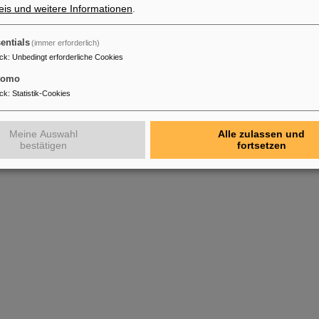
is und weitere Informationen
.
entials
(immer erforderlich)
ck
:
Unbedingt erforderliche Cookies
tomo
ck
:
Statistik-Cookies
Meine Auswahl
Alle zulassen und
bestätigen
fortsetzen