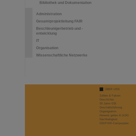
Bibliothek und Dokumentation
Administration
Gesamtprojektleitung FAIR
Beschleunigerbetrieb und -
entwicklung
IT
Organisation
Wissenschaftliche Netzwerke
ÜBER UNS
Zahlen & Fakten
Geschichte
50 Jahre GSI
Geschäftsführung
Organigramm
Hinweis geben & LkSG
Nachhaltigkeit
GSI/FAIR-Campusplan