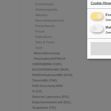
Cookie-Hinwe
Einrichtungen
Stellenangebote
Ess
Aktuelles
Zwe
Next meetings/events
Preise/Awards
Ma
Presse
Zwe
Publications
Talks & Thesis
Team
Materialforschung
Plasmaphysik/PHELIX
CBM/NQM/MU (CBK)
NUSTAR/ENNA/MU (NUK)
PANDA/Hadronen/MU (HCO)
Theorie/MU (THE)
FAIR Forschung NRW
IT (CIT)
Detector Laboratory (DTL)
Experimentelektronik (EEL)
Targetlabor (TTL)