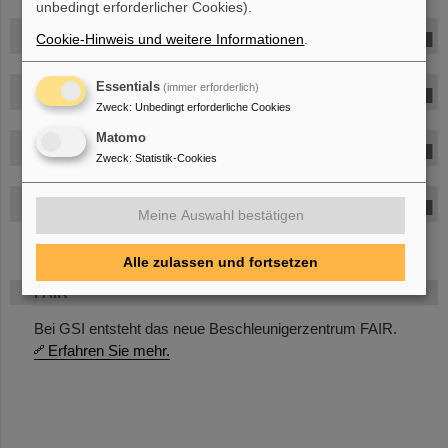
unbedingt erforderlicher Cookies).
Laura Schwan (Germany) (Auditor)
Cookie-Hinweis und weitere Informationen
.
Essentials
(immer erforderlich)
Vasily Sorokin (UK)
Zweck
:
Unbedingt erforderliche Cookies
Matomo
Edward Taylor (UK)
Zweck
:
Statistik-Cookies
Andreas Waets (Switzerland)
Meine Auswahl bestätigen
Alle zulassen und fortsetzen
FAIR
Bei GSI entsteht das neue Beschleunigerzentrum FAIR.
Erfahren Sie mehr.