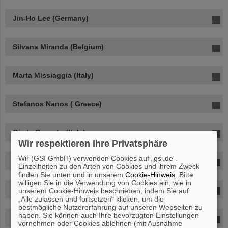
Jin-Ho Lee (Germany)
Silvana Miranda (Belgium)
Marta Missiaggia (Italy)
Stefanos Nanos ( Greece)
Giada Onorato (Italy)
Wir respektieren Ihre Privatsphäre
Wir (GSI GmbH) verwenden Cookies auf „gsi.de“.
Mona Plettenberg (Germany)
Einzelheiten zu den Arten von Cookies und ihrem Zweck
finden Sie unten und in unserem
Cookie-Hinweis
. Bitte
willigen Sie in die Verwendung von Cookies ein, wie in
Axel Rosendahl Huber (Spain)
unserem Cookie-Hinweis beschrieben, indem Sie auf
„Alle zulassen und fortsetzen“ klicken, um die
bestmögliche Nutzererfahrung auf unseren Webseiten zu
haben. Sie können auch Ihre bevorzugten Einstellungen
Esther Schickel (Germany) (Auditor)
vornehmen oder Cookies ablehnen (mit Ausnahme