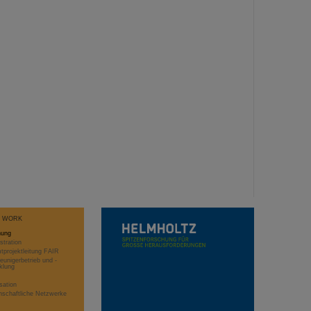
T WORK
hung
stration
projektleitung FAIR
eunigerbetrieb und -
klung
sation
schaftliche Netzwerke