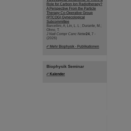
Role for Carbon Ion Radiotherapy?
A Perspective From the Particle
Therapy Co-Operative Group
(PTCOG) Gynecological
Subcommittee
Barcellini, A; Lin, L. L ; Durante, M.;
Ohno, T.
J Natl Compr Canc Netw
24
, 7 -
(2026)
Mehr Biophysik - Publikationen
Biophysik Seminar
Kalender