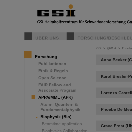
ÜBER UNS
FORSCHUNG/BESCHLE
GSI
>
@Work
>
Forsch
Forschung
Anna Becker (
Publikationen
Ethik & Regeln
Karol Bresler-P
Open Science
FAIR Fellow and
Associate Program
Lorenzo Castelli
APPA/MML (APK)
Atom-, Quanten- &
Phoebe De Meu
Fundamentalphysik
Biophysik (Bio)
Beamtime application
Grace Frost (U
Biophysics Collaboration