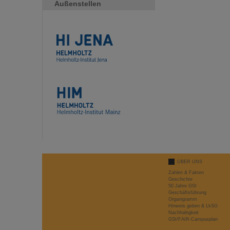
Außenstellen
ÜBER UNS
Zahlen & Fakten
Geschichte
50 Jahre GSI
Geschäftsführung
Organigramm
Hinweis geben & LkSG
Nachhaltigkeit
GSI/FAIR-Campusplan