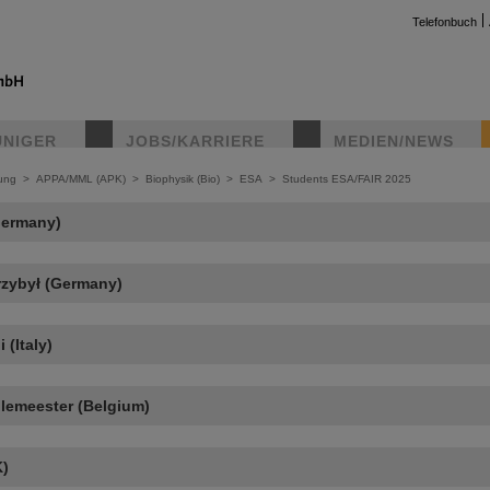
Telefonbuch
UNIGER
JOBS/KARRIERE
MEDIEN/NEWS
ung
>
APPA/MML (APK)
>
Biophysik (Bio)
>
ESA
>
Students ESA/FAIR 2025
Germany)
rzybył (Germany)
 (Italy)
lemeester (Belgium)
K)