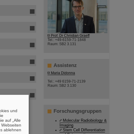
©
Prof. Dr Christian Graeff
Tel.: +49-6159-71-1848
Raum: SB2 3.131
Assistenz
Maria Didonna
Tel.: +49 6159-71-2139
Raum: SB2 3.130
okies und
Forschungsgruppen
die
e auf „Alle
Molecular Radiobiology &
n Webseiten
Imaging
es ablehnen
Stem Cell Differentiation