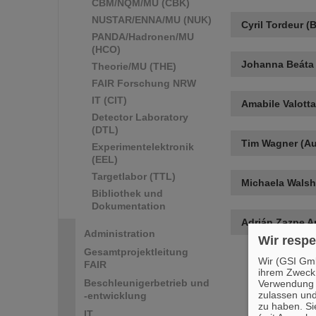
CBM/NQM/MU (CBK)
NUSTAR/ENNA/MU (NUK)
Cyril Tordeur (
PANDA/Hadronen/MU
(HCO)
Johanna Beáta 
Theorie/MU (THE)
FAIR Forschung NRW
IT (CIT)
Amabile Valotta
Detector Laboratory
(DTL)
Tim Wagner (Au
Experimentelektronik
(EEL)
Targetlabor (TTL)
Michaela Walsh 
Bibliothek und
Dokumentation
Adrián Zazpe A
Administration
Wir respe
Gesamtprojektleitung
Wir (GSI Gmb
FAIR
ihrem Zweck
Beschleunigerbetrieb und
Verwendung v
zulassen und
-entwicklung
zu haben. Si
IT