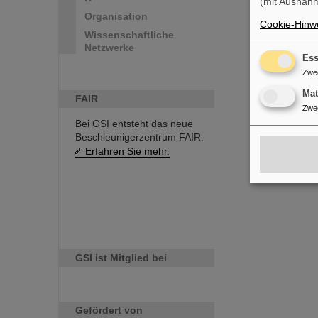
(mit Ausnahm
Organisation
Cookie-Hinwe
Wissenschaftliche
Netzwerke
Ess
Zwe
Ma
FAIR
Zwe
Bei GSI entsteht das neue
Beschleunigerzentrum FAIR.
Erfahren Sie mehr.
GSI ist Mitglied bei
Gefördert von