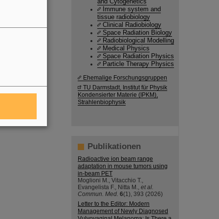
and Cytogenetics
Immune system and
tissue radiobiology
Clinical Radiobiology
Space Radiation Biology
Radiobiological Modelling
Medical Physics
Space Radiation Physics
Particle Therapy Physics
Ehemalige Forschungsgruppen
TU Darmstadt, Institut für Physik
Kondensierter Materie (IPKM),
Strahlenbiophysik
Publikationen
Radioactive ion beam range
adaptation in mouse tumors using
in-beam PET
Moglioni M., Vitacchio T.,
Evangelista F., Nitta M.,
et al.
Commun. Med.
6
(1), 393 (2026)
Letter to the Editor: Modern
Management of Newly Diagnosed
Vulvovaginal Melanoma: Is There a