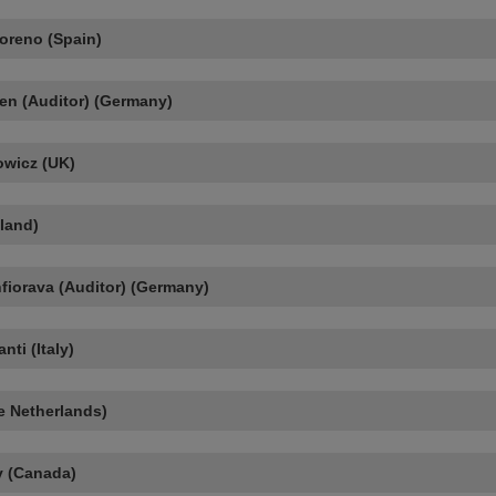
oreno (Spain)
en (Auditor) (Germany)
wicz (UK)
land)
fiorava (Auditor) (Germany)
nti (Italy)
e Netherlands)
v (Canada)