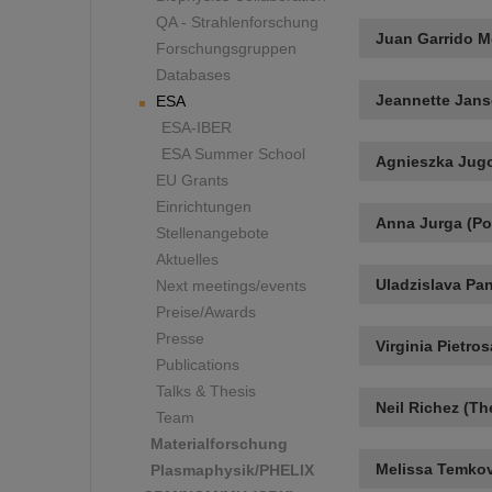
QA - Strahlenforschung
Juan Garrido M
Forschungsgruppen
Databases
Jeannette Jans
ESA
ESA-IBER
ESA Summer School
Agnieszka Jugo
EU Grants
Einrichtungen
Anna Jurga (Po
Stellenangebote
Aktuelles
Uladzislava Pan
Next meetings/events
Preise/Awards
Presse
Virginia Pietrosa
Publications
Talks & Thesis
Neil Richez (Th
Team
Materialforschung
Melissa Temko
Plasmaphysik/PHELIX