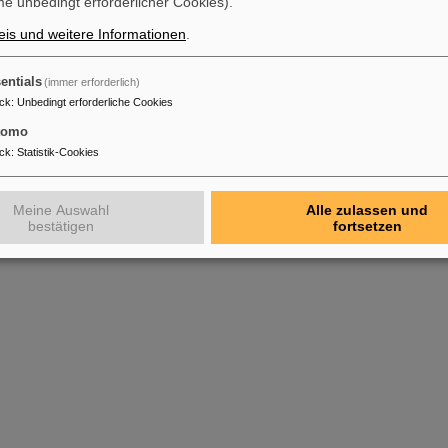
e unbedingt erforderlicher Cookies).
is und weitere Informationen
.
entials
(immer erforderlich)
ck
:
Unbedingt erforderliche Cookies
tomo
ck
:
Statistik-Cookies
Meine Auswahl
Alle zulassen und
bestätigen
fortsetzen