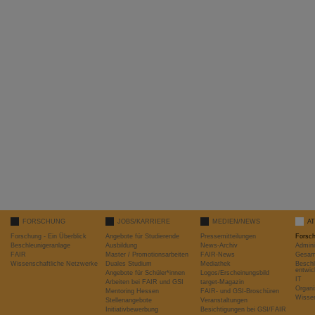
FORSCHUNG
JOBS/KARRIERE
MEDIEN/NEWS
A
Forschung - Ein Überblick
Angebote für Studierende
Pressemitteilungen
Forsc
Beschleunigeranlage
Ausbildung
News-Archiv
Admini
FAIR
Master / Promotionsarbeiten
FAIR-News
Gesamt
Wissenschaftliche Netzwerke
Duales Studium
Mediathek
Beschl
entwic
Angebote für Schüler*innen
Logos/Erscheinungsbild
IT
Arbeiten bei FAIR und GSI
target-Magazin
Organi
Mentoring Hessen
FAIR- und GSI-Broschüren
Wissen
Stellenangebote
Veranstaltungen
Initiativbewerbung
Besichtigungen bei GSI/FAIR