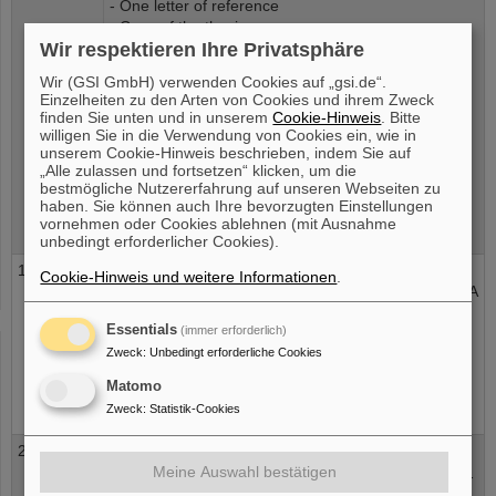
- One letter of reference
- Copy of the thesis
Wir respektieren Ihre Privatsphäre
Applications should be sent to:
Wir (GSI GmbH) verwenden Cookies auf „gsi.de“.
Einzelheiten zu den Arten von Cookies und ihrem Zweck
Dr. H. Zeitträger
finden Sie unten und in unserem
Cookie-Hinweis
. Bitte
c/o GSI Helmholtzzentrum für
willigen Sie in die Verwendung von Cookies ein, wie in
unserem Cookie-Hinweis beschrieben, indem Sie auf
Schwerionenforschung GmbH
„Alle zulassen und fortsetzen“ klicken, um die
Abteilung Biophysik Planckstraße 1
bestmögliche Nutzererfahrung auf unseren Webseiten zu
D-64291 Darmstadt
haben. Sie können auch Ihre bevorzugten Einstellungen
Germany
vornehmen oder Cookies ablehnen (mit Ausnahme
or by mail to:
bio-sekretariat(at)gsi.de
unbedingt erforderlicher Cookies).
18.09.2012
GSI testet Mond- und Marsgestein für zukünftige
Cookie-Hinweis und weitere Informationen
.
Bodenstationen.
Bereits in 20 Jahren plant die NASA
auch Menschen auf den Mars zu schicken. Im
Essentials
(immer erforderlich)
Auftrag der Europäischen Raumfahrtorganisation
Zweck
ESA untersucht die GSI Helmholtzzentrum für
:
Unbedingt erforderliche Cookies
Schwerionenforschung GmbH, ob sich Mond- und
Matomo
Marsgestein eignet, um daraus Schutzschilder für
Zweck
:
Statistik-Cookies
Bodenstationen der Astronauten zu bauen.
28.08.2012
th
Das endgültige Programm von
10
International
Meine Auswahl bestätigen
Symposium on Chromosomal Aberrations
(ISCA10 -