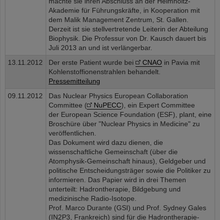
machte sie ihren Abschluss an der Helmholtz-
Akademie für Führungskräfte, in Kooperation mit
dem Malik Management Zentrum, St. Gallen.
Derzeit ist sie stellvertretende Leiterin der Abteilung
Biophysik. Die Professur von Dr. Kausch dauert bis
Juli 2013 an und ist verlängerbar.
13.11.2012
Der erste Patient wurde bei
CNAO
in Pavia mit
Kohlenstoffionenstrahlen behandelt.
Pressemitteilung
09.11.2012
Das Nuclear Physics European Collaboration
Committee (
NuPECC
), ein Expert Committee
der European Science Foundation (ESF), plant, eine
Broschüre über "Nuclear Physics in Medicine" zu
veröffentlichen.
Das Dokument wird dazu dienen, die
wissenschaftliche Gemeinschaft (über die
Atomphysik-Gemeinschaft hinaus), Geldgeber und
politische Entscheidungsträger sowie die Politiker zu
informieren. Das Papier wird in drei Themen
unterteilt: Hadrontherapie, Bildgebung und
medizinische Radio-Isotope.
Prof. Marco Durante (GSI) und Prof. Sydney Gales
(IN2P3, Frankreich) sind für die Hadrontherapie-