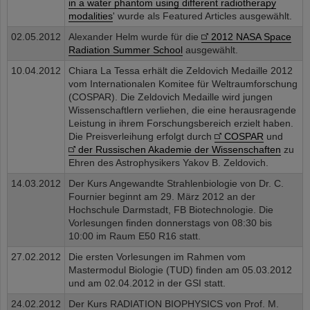
in a water phantom using different radiotherapy
modalities
' wurde als Featured Articles ausgewählt.
02.05.2012
Alexander Helm wurde für die
2012 NASA Space
Radiation Summer School
ausgewählt.
10.04.2012
Chiara La Tessa erhält die Zeldovich Medaille 2012
vom Internationalen Komitee für Weltraumforschung
(COSPAR). Die Zeldovich Medaille wird jungen
Wissenschaftlern verliehen, die eine herausragende
Leistung in ihrem Forschungsbereich erzielt haben.
Die Preisverleihung erfolgt durch
COSPAR
und
der Russischen Akademie der Wissenschaften
zu
Ehren des Astrophysikers Yakov B. Zeldovich.
14.03.2012
Der Kurs Angewandte Strahlenbiologie von Dr. C.
Fournier beginnt am 29. März 2012 an der
Hochschule Darmstadt, FB Biotechnologie. Die
Vorlesungen finden donnerstags von 08:30 bis
10:00 im Raum E50 R16 statt.
27.02.2012
Die ersten Vorlesungen im Rahmen vom
Mastermodul Biologie (TUD) finden am 05.03.2012
und am 02.04.2012 in der GSI statt.
24.02.2012
Der Kurs RADIATION BIOPHYSICS von Prof. M.