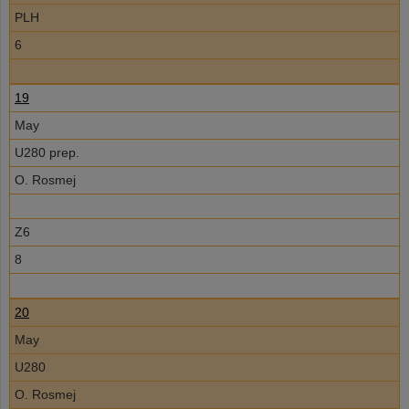
PLH
6
19
May
U280 prep.
O. Rosmej
Z6
8
20
May
U280
O. Rosmej