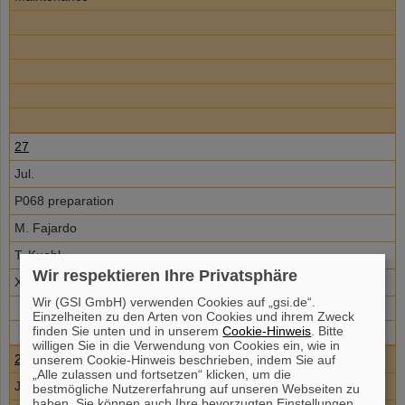
27
Jul.
P068 preparation
M. Fajardo
T. Kuehl
Wir respektieren Ihre Privatsphäre
Xray Lab
Wir (GSI GmbH) verwenden Cookies auf „gsi.de“.
Einzelheiten zu den Arten von Cookies und ihrem Zweck
finden Sie unten und in unserem
Cookie-Hinweis
. Bitte
willigen Sie in die Verwendung von Cookies ein, wie in
28
unserem Cookie-Hinweis beschrieben, indem Sie auf
„Alle zulassen und fortsetzen“ klicken, um die
Jul.
bestmögliche Nutzererfahrung auf unseren Webseiten zu
haben. Sie können auch Ihre bevorzugten Einstellungen