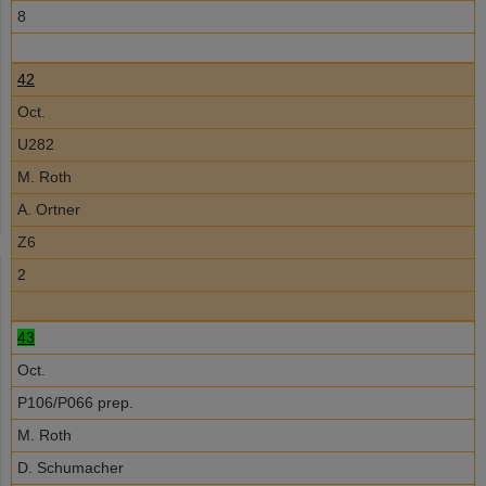
8
42
Oct.
U282
M. Roth
A. Ortner
Z6
2
43
Oct.
P106/P066 prep.
M. Roth
D. Schumacher