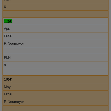
6
17(4)
Apr.
P056
P. Neumayer
PLH
8
18(4)
May
P056
P. Neumayer