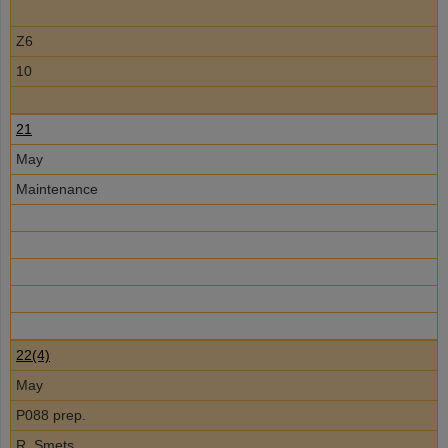
Z6
10
21
May
Maintenance
22(4)
May
P088 prep.
R. Smets