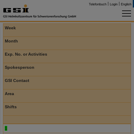
Telefonbuch
Login
English
Week
Month
Exp. No. or Activities
Spokesperson
GSI Contact
Area
Shifts
1