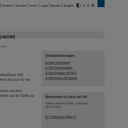
Anreise
Kontakt
Suche
Login
Drucken
English
@WORK
imente
Strahlzeitbezogen
User Information
GSI-Strahlzeitplan
Exp.Anträge (G-PAC)
 absehbare Zeit
Information für Nutzer
enn Sie sich für die
r*innen auf dem
ehen auf die Seite zur
Momentan zu Gast bei AP
Ashish Sharma (IUAC, India) bis
30.05.2026
!!! Welcome Office !!!