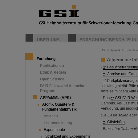
ÜBER UNS
FORSCHUNG/BESCHLEUN
GSI
>
@Work
>
Forschun
Forschung
Allgemeine In
Publikationen
-
Besucherregelung
Ethik & Regeln
-
Anreise und Cam
Open Science
-
Parkplatzmanage
FAIR Fellow and Associate
schwierig bleibt. Bitt
Program
Anreise mit dem Auto e
APPA/MML (APK)
- Das
GSI-FAIR Wel
Campus. Als Gast müs
Atom-, Quanten- &
Verfügung, um möglich
Fundamentalphysik
Die Gäste sollen aber
Anlagen
-
Gästebüro
;
Instrumentierung
-
Broschüre "Informati
Experimente
Strahlzeit und Experimente