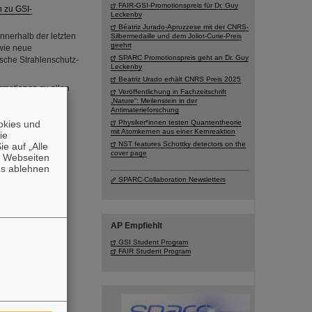
FAIR-GSI-Promotionspreis für Dr. Guy
 zu GSI-
Leckenby
Béatriz Jurado-Apruzzese mit der CNRS-
 innerhalb der letzten
Silbermedaille und dem Joliot-Curie-Preis
geehrt
wie neue
SPARC Promotionspreis geht an Dr. Guy
sche Strahlenschutz-
Leckenby
Beatriz Urado erhält CNRS Preis 2025
formationen zu allen
Veröffentlichung in Fachzeitschrift
„Nature“: Meilenstein in der
Antimaterieforschung
.
Online-
okies und
Physiker*innen testen Quantentheorie
I Tätigkeiten
mit Atomkernen aus einer Kernreaktion
die
NST features Schottky detectors on the
e auf „Alle
cover page
n Webseiten
es ablehnen
SPARC-Collaboration Newsletters
AP Empfiehlt
GSI Student Program
FAIR Student Program