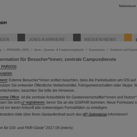
Telefonbuch
IGER
JOBS/KARRIERE
MEDIEN/NEWS
g
>
APPA/MML (APK)
>
Atom-, Quanten- & Fundamentalphysik
>
Experimente
>
Strahlzeit und Exper
formation für Besucher*innen; zentrale Campusdienste
 FAIR/GSI
;
pusplan
;
ment
; Externe Besucher*innen sollten beachten, dass die Parksituation am GSI auf
e nutzen Sie entweder Öffentliche Verkehrsmittel, Fahrgemeinschaften oder Skype. W
ntscheiden, beachten Sie bitte die Hinweise...
come Office
ist die zentrale Anlaufstelle für Gastwissenschaftler*innen und Nutze
sen Sie sich
registrieren
, bevor Sie an die GSI/FAIR kommen. Neue Formulare st
st vor deren Ankunft alle notwendigen Formalitäten zu erledigen.
 trotzdem bitte über Ihren Gastaufenthalt auch das
AP-Sekretariat
informieren!
on für GSI- und FAIR-Gäste" 2017.06 (intern);