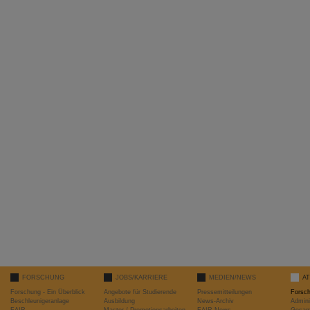
FORSCHUNG
JOBS/KARRIERE
MEDIEN/NEWS
A
Forschung - Ein Überblick
Angebote für Studierende
Pressemitteilungen
Forsc
Beschleunigeranlage
Ausbildung
News-Archiv
Admini