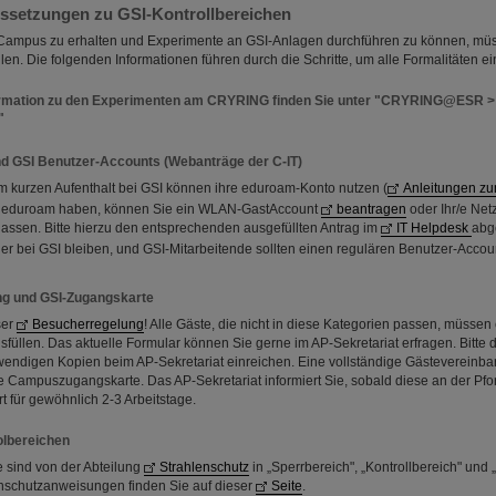
setzungen zu GSI-Kontrollbereichen
mpus zu erhalten und Experimente an GSI-Anlagen durchführen zu können, müs
en. Die folgenden Informationen führen durch die Schritte, um alle Formalitäten ei
ormation zu den Experimenten am CRYRING finden Sie unter "CRYRING@ESR >
"
nd GSI Benutzer-Accounts (Webanträge der C-IT)
m kurzen Aufenthalt bei GSI können ihre eduroam-Konto nutzen (
Anleitungen zu
 eduroam haben, können Sie ein WLAN-GastAccount
beantragen
oder Ihr/e Net
lassen. Bitte hierzu den entsprechenden ausgefüllten Antrag im
IT Helpdesk
abg
ger bei GSI bleiben, und GSI-Mitarbeitende sollten einen regulären Benutzer-Acco
ng und GSI-Zugangskarte
ser
Besucherregelung
! Alle Gäste, die nicht in diese Kategorien passen, müssen
üllen. Das aktuelle Formular können Sie gerne im AP-Sekretariat erfragen. Bitte d
wendigen Kopien beim AP-Sekretariat einreichen. Eine vollständige Gästevereinba
 Campuszugangskarte. Das AP-Sekretariat informiert Sie, sobald diese an der Pforte
t für gewöhnlich 2-3 Arbeitstage.
olbereichen
 sind von der Abteilung
Strahlenschutz
in „Sperrbereich", „Kontrollbereich" und „
lenschutzanweisungen finden Sie auf dieser
Seite
.