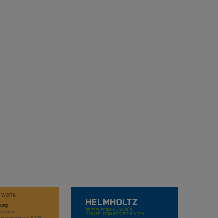
T WORK
hung
stration