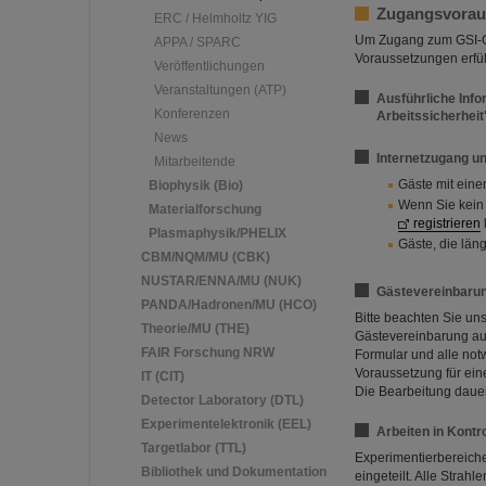
Zugangsvoraus
ERC / Helmholtz YIG
Um Zugang zum GSI-Ca
APPA / SPARC
Voraussetzungen erfüll
Veröffentlichungen
Veranstaltungen (ATP)
Ausführliche Inf
Konferenzen
Arbeitssicherheit
News
Internetzugang u
Mitarbeitende
Gäste mit eine
Biophysik (Bio)
Wenn Sie kein
Materialforschung
registrieren
Plasmaphysik/PHELIX
Gäste, die län
CBM/NQM/MU (CBK)
NUSTAR/ENNA/MU (NUK)
Gästevereinbaru
PANDA/Hadronen/MU (HCO)
Bitte beachten Sie un
Theorie/MU (THE)
Gästevereinbarung ausf
FAIR Forschung NRW
Formular und alle not
Voraussetzung für eine
IT (CIT)
Die Bearbeitung dauer
Detector Laboratory (DTL)
Experimentelektronik (EEL)
Arbeiten in Kontr
Targetlabor (TTL)
Experimentierbereiche
Bibliothek und Dokumentation
eingeteilt. Alle Strah