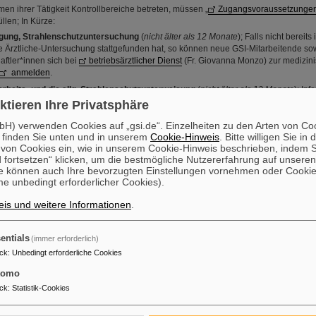
en ihrer Tätigkeit Kontrollbereiche betreten, müssen „
Zugangsvoraussetzungen
füllen; In Kürze:
gung, Strahlenschutzuntersuchung
(
nicht älter als 12 Monate
); Falls nicht bereits
 Ärztliche-Untersuchung stattgefunden hat, so können neue GSI-Mitarbeitende so
ftler*innen sich bei
betriebsärztlicher Dienst
(Fr. Giovanna Monzo) zur medizini
anmelden
.
herheits- und die allg. Strahlenschutzunterweisung
(
nicht älter als 12 Monate
); In
eisungen finden Sie
hier
.
ktieren Ihre Privatsphäre
tzüberwachung
; das Tragen eines amtlichen
Personendosimeters
ist notwendig
H) verwenden Cookies auf „gsi.de“. Einzelheiten zu den Arten von Co
are
für Strahlenschutzüberwachung für GSI-Mitarbeitende und Externe, die in der GS
 finden Sie unten und in unserem
Cookie-Hinweis
. Bitte willigen Sie in 
ben, sind aud Seite "Beschleunigerstrahlenschutz" vorhanden.
on Cookies ein, wie in unserem Cookie-Hinweis beschrieben, indem Si
 fortsetzen“ klicken, um die bestmögliche Nutzererfahrung auf unsere
forderungen für Gäste und externes Firmenpersonal:
e können auch Ihre bevorzugten Einstellungen vornehmen oder Cooki
;
e unbedingt erforderlicher Cookies).
hmigung nach §25 StrlSchG der Fremdfirma (=Universität, Institut, etc.);
ener Abgrenzungsvertrag zwischen GSI und Fremdfirma;
is und weitere Informationen
.
entials
(immer erforderlich)
ck
:
Unbedingt erforderliche Cookies
von Geräten und Komponenten
tomo
ck
:
Statistik-Cookies