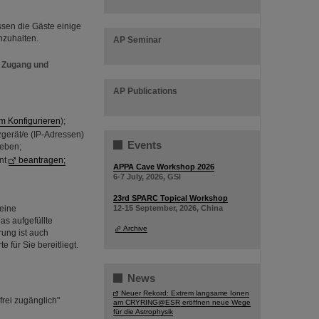
sen die Gäste einige
nzuhalten.
AP Seminar
 Zugang und
AP Publications
m Konfigurieren
);
zgerät/e (IP-Adressen)
Events
eben;
unt
beantragen;
APPA Cave Workshop 2026
6-7 July, 2026, GSI
23rd SPARC Topical Workshop
 eine
12-15 September, 2026, China
as aufgefüllte
Archive
rung ist auch
 für Sie bereitliegt.
News
Neuer Rekord: Extrem langsame Ionen
frei zugänglich"
am CRYRING@ESR eröffnen neue Wege
für die Astrophysik