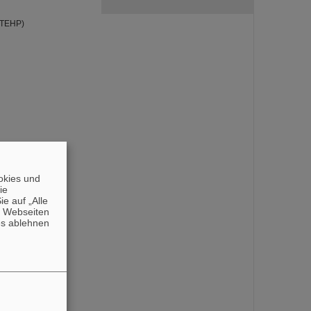
STEHP)
okies und
die
e auf „Alle
n Webseiten
es ablehnen