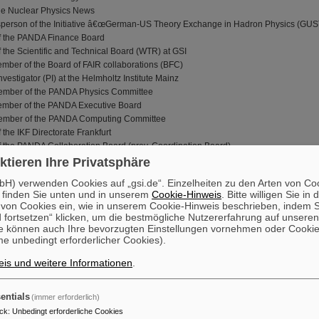
 the Nuclear Physics News
sperson of the Initiative â€œGerman-US Theory Exchange in Hadron Physics (GU
f the PANDA Finance Board
 the Scientific and Technical Board (WTR) at GSI
Member of the Board of FAIR collaborations (BFC)
Investigator (PI) at the Helmholtz Institute Mainz
 Member of the PANDA Physics Committee
Member of the PANDA Executive Board
 Member of the PANDA Computing Committee
the IKF Directorate Frankfurt
 the PANDA Collaboration Board (prev. Coordination Board)
f the PANDA Technical Board
ktieren Ihre Privatsphäre
H) verwenden Cookies auf „gsi.de“. Einzelheiten zu den Arten von Co
 finden Sie unten und in unserem
Cookie-Hinweis
. Bitte willigen Sie in 
on Cookies ein, wie in unserem Cookie-Hinweis beschrieben, indem Si
hed) 432 (e.g. 210 BaBar, 129 BESIII, 70 Crystal Barrel, 10 PANDA)
 fortsetzen“ klicken, um die bestmögliche Nutzererfahrung auf unsere
ns & h-index 74
e können auch Ihre bevorzugten Einstellungen vornehmen oder Cooki
(1 BaBar, 1 Review/Compilation)
e unbedingt erforderlicher Cookies).
3 BaBar)
is und weitere Informationen
.
5 BaBar, 1 PANDA, 1 BESIII)
27 BaBar, 4 BESIII, 7 Crystal Barrel)
entials
(immer erforderlich)
us
ck
:
Unbedingt erforderliche Cookies