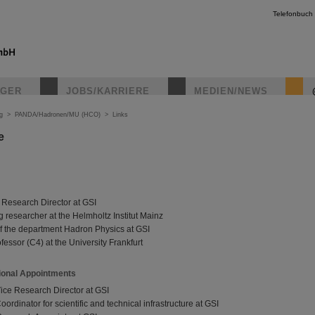
Telefonbuch
IGER
JOBS/KARRIERE
MEDIEN/NEWS
g
>
PANDA/Hadronen/MU (HCO)
>
Links
e
 Research Director at GSI
 researcher at the Helmholtz Institut Mainz
f the department Hadron Physics at GSI
ofessor (C4) at the University Frankfurt
ional Appointments
Vice Research Director at GSI
oordinator for scientific and technical infrastructure at GSI