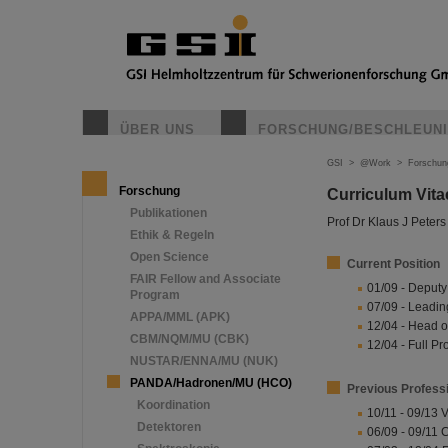
ÜBER UNS
FORSCHUNG/BESCHLEUN
GSI
>
@Work
>
Forschun
Forschung
Curriculum Vita
Publikationen
Prof Dr Klaus J Peters
Ethik & Regeln
Open Science
Current Position
FAIR Fellow and Associate
01/09 - Deputy
Program
07/09 - Leading
APPA/MML (APK)
12/04 - Head o
CBM/NQM/MU (CBK)
12/04 - Full Pr
NUSTAR/ENNA/MU (NUK)
PANDA/Hadronen/MU (HCO)
Previous Profess
Koordination
10/11 - 09/13 
Detektoren
06/09 - 09/11 C