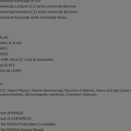
Research Associate at GSI
University Lecturer (C2) at the University Bochum
niversity Assistant (C1) at the University Bochum
Research Associate at the University Mainz
 JLab)
udies at JLab)
IHEP)
 IHEP)
 FAIR since 01 ) and its prestudies
(at SLAC)
rrel (at LEAR)
ts
QCD, Hadron Physics, Hadron Spectroscopy, Structure of Hadrons, Heavy and Light Quark 
tal symmetries, Electromagnetic calorimetry, Cherenkov Detectors
rson of PANDA
erson of CERN/RE22
f the PANDA Publication Committee
f the PANDA Strategy Board