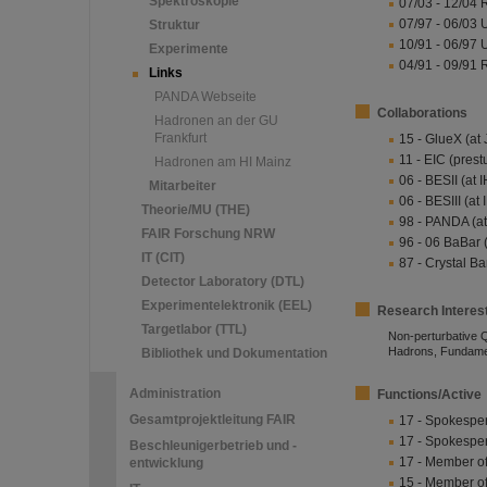
Spektroskopie
07/03 - 12/04 
07/97 - 06/03 
Struktur
10/91 - 06/97 U
Experimente
04/91 - 09/91 
Links
PANDA Webseite
Collaborations
Hadronen an der GU
Frankfurt
15 - GlueX (at
11 - EIC (prest
Hadronen am HI Mainz
06 - BESII (at 
Mitarbeiter
06 - BESIII (at
Theorie/MU (THE)
98 - PANDA (at
FAIR Forschung NRW
96 - 06 BaBar 
IT (CIT)
87 - Crystal Ba
Detector Laboratory (DTL)
Experimentelektronik (EEL)
Research Interes
Targetlabor (TTL)
Non-perturbative 
Hadrons, Fundamen
Bibliothek und Dokumentation
Administration
Functions/Active
Gesamtprojektleitung FAIR
17 - Spokespe
17 - Spokesp
Beschleunigerbetrieb und -
17 - Member o
entwicklung
15 - Member o