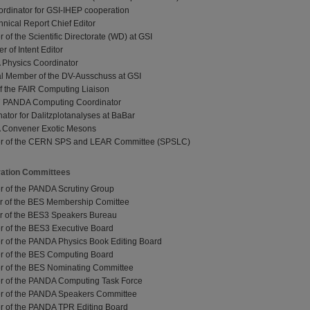
ordinator for GSI-IHEP cooperation
ical Report Chief Editor
of the Scientific Directorate (WD) at GSI
 of Intent Editor
 Physics Coordinator
al Member of the DV-Ausschuss at GSI
of the FAIR Computing Liaison
 07 PANDA Computing Coordinator
nator for Dalitzplotanalyses at BaBar
 Convener Exotic Mesons
er of the CERN SPS and LEAR Committee (SPSLC)
ration Committees
r of the PANDA Scrutiny Group
r of the BES Membership Comittee
r of the BES3 Speakers Bureau
r of the BES3 Executive Board
r of the PANDA Physics Book Editing Board
r of the BES Computing Board
r of the BES Nominating Committee
r of the PANDA Computing Task Force
r of the PANDA Speakers Committee
r of the PANDA TPR Editing Board