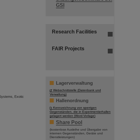
GSI
Research Facilities
FAIR Projects
Lagerverwaltung
Webschnittstelle (Datenbank und
Verwaltung)
Systems, Exotic
Hallenordnung
Kennzeichnung von sperrigen
Gegenständen, die in Experimentierhallen
gelagert werden (Word-Vorlage)
Share Pool
(kostenlose Ausleihe und Übergabe von
internen Gegenständen, Geräte und
Dienstleistungen)