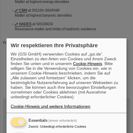
Matter at highest energy densities
CBM
at SIS100-300/FAIR
Matter at highest baryonic densities
HADES
at SIS18/GSI
Resonance matter and limits of hadronic existence
Former participations:
Wir respektieren Ihre Privatsphäre
FOPI
at SIS18/GSI
Wir (GSI GmbH) verwenden Cookies auf „gsi.de“.
Nuclear matter equation of states at high density, resonance matter,
Einzelheiten zu den Arten von Cookies und ihrem Zweck
strangeness production
finden Sie unten und in unserem
Cookie-Hinweis
. Bitte
willigen Sie in die Verwendung von Cookies ein, wie in
NA49, WA98 and CERES at SPS/CERN
unserem Cookie-Hinweis beschrieben, indem Sie auf
„Alle zulassen und fortsetzen“ klicken, um die
KaoS
and TAPS at SIS/GSI
bestmögliche Nutzererfahrung auf unseren Webseiten zu
haben. Sie können auch Ihre bevorzugten Einstellungen
“Streamer Chamber” and “Plastic Ball” at BEVALAC/LBNL
vornehmen oder Cookies ablehnen (mit Ausnahme
unbedingt erforderlicher Cookies).
Wissenschaftlicher Jahresbericht
Cookie-Hinweis und weitere Informationen
.
Herunterladen der neuesten Ausgabe
Internationales Sommerstudenten -Programm
Essentials
(immer erforderlich)
Zweck
:
Unbedingt erforderliche Cookies
Stellenangebote