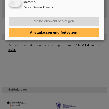
Matomo
Doktor- und Diplom- arbeiten
Zweck
:
Statistik-Cookies
Wissenschaftliche Sitzungen/Seminare bei GSI
Meine Auswahl bestätigen
Alle zulassen und fortsetzen
FAIR
Bei GSI entsteht das neue Beschleunigerzentrum FAIR.
Erfahren Sie
mehr.
Gefördert von
HMWK