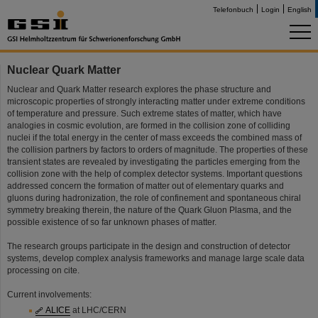
Telefonbuch
Login
English
Nuclear Quark Matter
Nuclear and Quark Matter research explores the phase structure and
microscopic properties of strongly interacting matter under extreme conditions
of temperature and pressure. Such extreme states of matter, which have
analogies in cosmic evolution, are formed in the collision zone of colliding
nuclei if the total energy in the center of mass exceeds the combined mass of
the collision partners by factors to orders of magnitude. The properties of these
transient states are revealed by investigating the particles emerging from the
collision zone with the help of complex detector systems. Important questions
addressed concern the formation of matter out of elementary quarks and
gluons during hadronization, the role of confinement and spontaneous chiral
symmetry breaking therein, the nature of the Quark Gluon Plasma, and the
possible existence of so far unknown phases of matter.
The research groups participate in the design and construction of detector
systems, develop complex analysis frameworks and manage large scale data
processing on cite.
Current involvements:
ALICE
at LHC/CERN