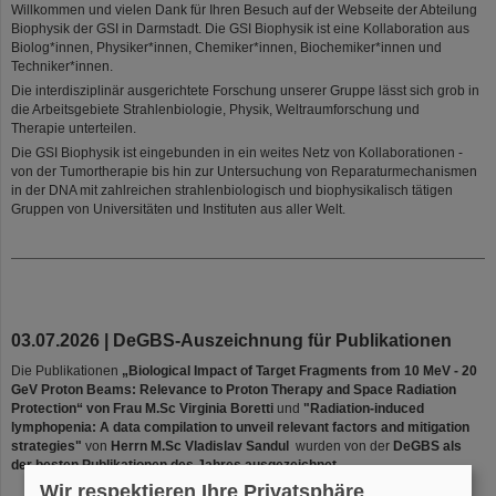
Willkommen und vielen Dank für Ihren Besuch auf der Webseite der Abteilung
Biophysik der GSI in Darmstadt. Die GSI Biophysik ist eine Kollaboration aus
Biolog*innen, Physiker*innen, Chemiker*innen, Biochemiker*innen und
Techniker*innen.
Die interdisziplinär ausgerichtete Forschung unserer Gruppe lässt sich grob in
die Arbeitsgebiete Strahlenbiologie, Physik, Weltraumforschung und
Therapie unterteilen.
Die GSI Biophysik ist eingebunden in ein weites Netz von Kollaborationen -
von der Tumortherapie bis hin zur Untersuchung von Reparaturmechanismen
in der DNA mit zahlreichen strahlenbiologisch und biophysikalisch tätigen
Gruppen von Universitäten und Instituten aus aller Welt.
03.07.2026 | DeGBS-Auszeichnung für Publikationen
Die Publikationen
„Biological Impact of Target Fragments from 10 MeV - 20
GeV Proton Beams: Relevance to Proton Therapy and Space Radiation
Protection“ von Frau M.Sc Virginia Boretti
und
"Radiation-induced
lymphopenia: A data compilation to unveil relevant factors and mitigation
strategies"
von
Herrn M.Sc Vladislav Sandul
wurden von der
DeGBS als
der besten Publikationen des Jahres ausgezeichnet.
Wir respektieren Ihre Privatsphäre