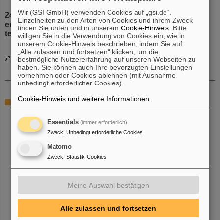
Wir (GSI GmbH) verwenden Cookies auf „gsi.de“.
24.04.2026 | Dr. Tim Wagner und Dr. Enrico Pierobon
Einzelheiten zu den Arten von Cookies und ihrem Zweck
erhielten von der COSPAR Scientific Assembly ein
finden Sie unten und in unserem
Cookie-Hinweis
. Bitte
teilweises Reisestipendium
willigen Sie in die Verwendung von Cookies ein, wie in
unserem Cookie-Hinweis beschrieben, indem Sie auf
„Alle zulassen und fortsetzen“ klicken, um die
Mehr über Biophysik news
bestmögliche Nutzererfahrung auf unseren Webseiten zu
haben. Sie können auch Ihre bevorzugten Einstellungen
vornehmen oder Cookies ablehnen (mit Ausnahme
unbedingt erforderlicher Cookies).
Cookie-Hinweis und weitere Informationen
.
ERC Grants an die Abteilung Biophysik der GSI
Essentials
(immer erforderlich)
Zweck
:
Unbedingt erforderliche Cookies
Matomo
Zweck
:
Statistik-Cookies
Meine Auswahl bestätigen
Alle zulassen und fortsetzen