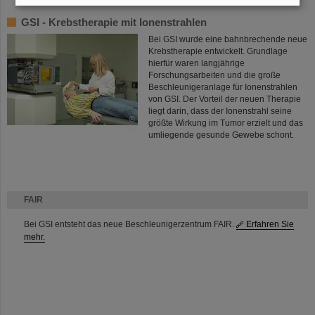
GSI - Krebstherapie mit Ionenstrahlen
Bei GSI wurde eine bahnbrechende neue
Krebstherapie entwickelt. Grundlage
hierfür waren langjährige
Forschungsarbeiten und die große
Beschleunigeranlage für Ionenstrahlen
von GSI. Der Vorteil der neuen Therapie
liegt darin, dass der Ionenstrahl seine
©
größte Wirkung im Tumor erzielt und das
umliegende gesunde Gewebe schont.
FAIR
Bei GSI entsteht das neue Beschleunigerzentrum FAIR.
Erfahren Sie
mehr.