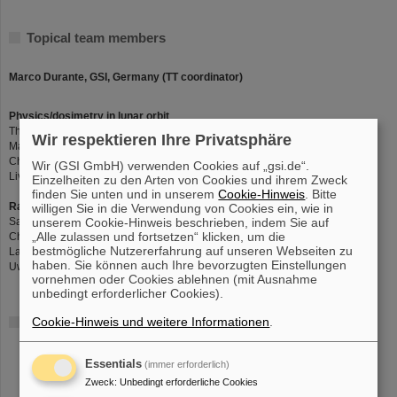
Topical team members
Marco Durante, GSI, Germany (TT coordinator)
Physics/dosimetry in lunar orbit
Thomas Berger, DLR, Köln, Germany
Wir respektieren Ihre Privatsphäre
Martina Giraudo, Thales Alenia Space, Italy
Chiara La Tessa, University of Trento, Italy
Wir (GSI GmbH) verwenden Cookies auf „gsi.de“.
Livio Narici, University Tor Vergata, Rome, Italy
Einzelheiten zu den Arten von Cookies und ihrem Zweck
finden Sie unten und in unserem
Cookie-Hinweis
. Bitte
Radiobiology
willigen Sie in die Verwendung von Cookies ein, wie in
unserem Cookie-Hinweis beschrieben, indem Sie auf
Sarah Baatout, SCK-CEN, Belgium
„Alle zulassen und fortsetzen“ klicken, um die
Christine Hellweg, DLR, Germany
bestmögliche Nutzererfahrung auf unseren Webseiten zu
Laure Sabatier, CEA, France
haben. Sie können auch Ihre bevorzugten Einstellungen
Uwe Schneider, Zurich, Switzerland
vornehmen oder Cookies ablehnen (mit Ausnahme
unbedingt erforderlicher Cookies).
Cookie-Hinweis und weitere Informationen
.
Links
TT proposal
Contract
Essentials
(immer erforderlich)
Radiation Roadmap
Zweck
:
Unbedingt erforderliche Cookies
KO meeting 17.05.21