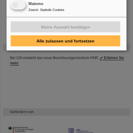
Matomo
Zweck
:
Statistik-Cookies
Topical Team 2007
Topical Team 2016
Meine Auswahl bestätigen
Alle zulassen und fortsetzen
FAIR
Bei GSI entsteht das neue Beschleunigerzentrum FAIR.
Erfahren Sie
mehr.
Gefördert von
HMWK