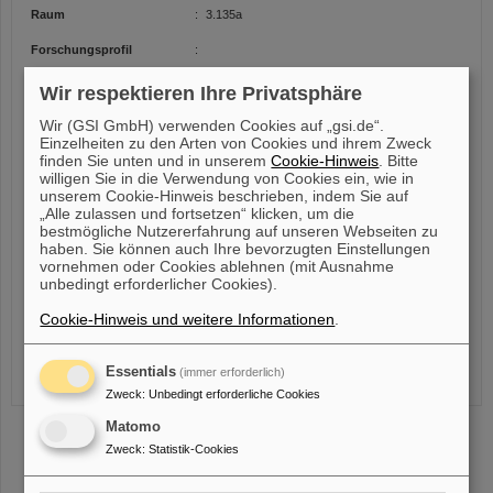
Raum
:
3.135a
Forschungsprofil
:
Research profile:
Wir respektieren Ihre Privatsphäre
My research focus is to understand the effectiveness of ionizing radiation to
cells, tissues and organisms with the special emphasis on its dependence on
Wir (GSI GmbH) verwenden Cookies auf „gsi.de“.
radiation quality. I approach this by developing, benchmarking and applying
Einzelheiten zu den Arten von Cookies und ihrem Zweck
mathematical models based on experimental findings. The models are able to
finden Sie unten und in unserem
Cookie-Hinweis
. Bitte
predict the biological effects of radiation exposure. They cover the relevant
willigen Sie in die Verwendung von Cookies ein, wie in
stages after exposure ranging from DNA lesion induction and repair up to cellular
survival or other relevant endpoints. Consequently, the models contribute to
unserem Cookie-Hinweis beschrieben, indem Sie auf
research in various fields, ranging from medical applications such as
„Alle zulassen und fortsetzen“ klicken, um die
radiotherapy of cancer with photons or ions, over radioprotection on earth and in
bestmögliche Nutzererfahrung auf unseren Webseiten zu
space to biology inherent questions concerning DNA repair kinetics.
haben. Sie können auch Ihre bevorzugten Einstellungen
vornehmen oder Cookies ablehnen (mit Ausnahme
ResearcherID / ORCID profiles:
unbedingt erforderlicher Cookies).
http://www.researcherid.com/rid/K-6748-2013
http://orcid.org/0000-0003-0074-6390
Cookie-Hinweis und weitere Informationen
.
Publikationen
Essentials
(immer erforderlich)
Zweck
:
Unbedingt erforderliche Cookies
Matomo
Zweck
:
Statistik-Cookies