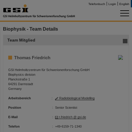
Telefonbuch
Login
English
Biophysik - Team Details
Team Mitglied
Thomas Friedrich
GSI Helmholtzzentrum für Schwerionenforschung GmbH
Biophysics division
Planckstraße 1
64291 Darmstadt
Germany
Arbeitsbereich
:
Radiobiological Modelling
Position
:
Senior Scientist
E-Mail
:
t.friedrich @ gsi.de
Telefon
:
+49-6159-71-1340