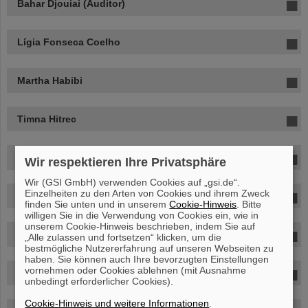
Bahar Djouiai (Auditor)
Lígia Fonseca Coelho
Martha Habibi
Timna Hitrec
Lucas Rudolf Holl
Wir respektieren Ihre Privatsphäre
Wir (GSI GmbH) verwenden Cookies auf „gsi.de“.
Einzelheiten zu den Arten von Cookies und ihrem Zweck
Francesca Itta
finden Sie unten und in unserem
Cookie-Hinweis
. Bitte
willigen Sie in die Verwendung von Cookies ein, wie in
unserem Cookie-Hinweis beschrieben, indem Sie auf
Francesca Luoni (Auditor)
„Alle zulassen und fortsetzen“ klicken, um die
bestmögliche Nutzererfahrung auf unseren Webseiten zu
haben. Sie können auch Ihre bevorzugten Einstellungen
vornehmen oder Cookies ablehnen (mit Ausnahme
Batmunkh Munkhbaatar
unbedingt erforderlicher Cookies).
Cookie-Hinweis und weitere Informationen
.