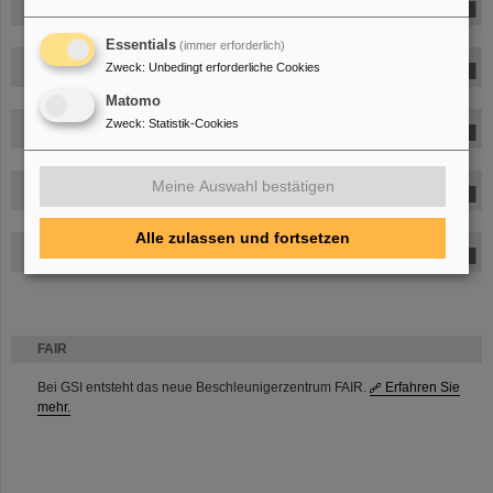
Cristina Oancea
Essentials
(immer erforderlich)
Claudia Pacelli
Zweck
:
Unbedingt erforderliche Cookies
Matomo
Zweck
:
Statistik-Cookies
Eloise Pariset
Meine Auswahl bestätigen
Eline Radstake
Alle zulassen und fortsetzen
Timo Smit (Auditor)
FAIR
Bei GSI entsteht das neue Beschleunigerzentrum FAIR.
Erfahren Sie
mehr.