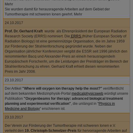
Mehr
Sie wurden damit für herausragende Arbeiten auf dem Gebiet der
Tumortherapie mit schweren Ionen geehrt. Mehr
24.10.2017
Prof. Dr. Gerhard Kraft
wurde als Ehrenpräsident der European Radiation
Research Society (ERRS) nominiert. Die
ERRS
(früher European Society of
Radiation Biology) ist eine gemeinnützige Organisation, die im Jahre 1959
zur Förderung der Strahlenforschung gegründet wurde. Neben der
Organisation jährlicher Konferenzen vergibt die ESSR seit 1996 jährlich den
renommierten Bacq und Alexander-Preis an eine/n herausragende/n
Europäische/n Forscher/in, um die Leistungen der Preisträger im Bereich der
Strahlenforschung zu ehren. Gerhard Kraft erhielt diesen renommierten
Preis im Jahr 2006.
23.10.2017
Der Artikel
"Where will oxygen ion therapy help the most?"
veröffentlicht
auf dem bekannten Medizinphysik-Portal
medicalphysicsweb
würdigt unsere
Publikation
"Oxygenbeams for therapy: advanced biological treatment
planning and experimental verification"
, die unlängst in "
Physics in
Medicine and Biology
" erschienen ist.
23.10.2017
Der Verein zur Förderung der Tumortherapie mit schweren Ionen e.V.
verleiht den
19. Christoph-Schmelzer-Preis
für hervorragende Arbeiten auf