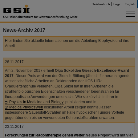
Telefonbuch
Login
English
News-Archiv 2017
Hier finden Sie aktuelle Informationen um die Abteilung Biophysik und ihre
Arbeit.
28.11.2017
Am 2. November 2017 erhielt
Olga Sokol den Giersch-Excellence-Award
2017
. Dieser Preis wird von der Giersch-Stiftung jährlich für herausragende
wissenschaftliche Arbeiten an Doktoranden der HGS-HIRe-
Graduiertenschule verliehen. Olga Sokol hat in ihren Arbeiten die
strahlenbiologischen Eigenschaften verschiedener Ionenstrahlen für
therapeutische Anwendungen untersucht. Wie sie kürzlich in ihrer in
Physics in Medicine and Biology
publizierten und in
MedicalPhysicsWeb
diskutierten Arbeit zeigen konnte, lassen
insbesondere Sauerstoff-Strahlen im Falle hypoxischer Tumore Vorteile
gegenüber den bisher verwendeten Kohlenstoffstrahlen erwarten.
23.11.2017
Forschungen zur Radontherapie gehen weiter
Neues Projekt wird mit vier