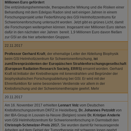
Millionen Euro gefördert
Die entzündungshemmende, therapeutische Wirkung und die Risiken einer
Behandlung mit dem Edelgas Radon sind seit einigen Jahren in einem
Forschungsprojekt unter Federführung des GSI Helmholtzzentrums für
Schwerionenforschung untersucht worden. Jetzt gibt es grünes Licht, damit
die Forschungen weitergehen können. Insgesamt vier Millionen Euro stehen
dafür in den nächsten vier Jahren bereit. 1,9 Millionen Euro davon fließen
zur GSI an die hier arbeitenden Gruppen.
22.11.2017
Professor Gerhard Kraft
, der ehemalige Leiter der Abteilung Biophysik
beim GSI Helmholtzzentrum für Schwerionenforschung,
ist
zum
Ehrenpräsidenten der Europäischen Strahlenforschungsgesellschaft
(European Radiation Research Society, ERRS)
ernannt worden. Gerhard
Kraft ist Initiator der Krebstherapie mit Ionenstrahlen und Begründer der
biophysikalischen Forschungsabteilung bei GSI. Er wird mit der
Ehrenfunktion für seine besonderen Verdienste vor allem in der
Krebsforschung und der Schwerionentherapie geehrt. Mehr
20.11.2017
Am 16. November 2017 erhielten
Lennart Volz
vom Deutschen
Krebsforschungszentrum DKFZ in Heidelberg,
Dr. Johannes Petzoldt
von
der IBA-Group in Louvain-la-Neuve (Belgien) sowie
Dr. Kristjan Anderle
vom GSI Helmholtzzentrum für Schwerionenforschung in Darmstadt den
Christoph-Schmelzer-Preis 2017.
Sie wurden damit für herausragende
Arbeiten auf dem Gebiet der Tumortherapie mit schweren Ionen geehrt.