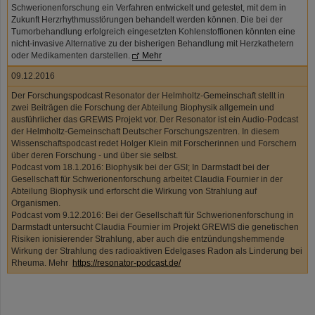
Schwerionenforschung ein Verfahren entwickelt und getestet, mit dem in
Zukunft Herzrhythmusstörungen behandelt werden können. Die bei der
Tumorbehandlung erfolgreich eingesetzten Kohlenstoffionen könnten eine
nicht-invasive Alternative zu der bisherigen Behandlung mit Herzkathetern
oder Medikamenten darstellen.
Mehr
09.12.2016
Der Forschungspodcast Resonator der Helmholtz-Gemeinschaft stellt in
zwei Beiträgen die Forschung der Abteilung Biophysik allgemein und
ausführlicher das GREWIS Projekt vor. Der Resonator ist ein Audio-Podcast
der Helmholtz-Gemeinschaft Deutscher Forschungszentren. In diesem
Wissenschaftspodcast redet Holger Klein mit Forscherinnen und Forschern
über deren Forschung - und über sie selbst.
Podcast vom 18.1.2016: Biophysik bei der GSI; In Darmstadt bei der
Gesellschaft für Schwerionenforschung arbeitet Claudia Fournier in der
Abteilung Biophysik und erforscht die Wirkung von Strahlung auf
Organismen.
Podcast vom 9.12.2016: Bei der Gesellschaft für Schwerionenforschung in
Darmstadt untersucht Claudia Fournier im Projekt GREWIS die genetischen
Risiken ionisierender Strahlung, aber auch die entzündungshemmende
Wirkung der Strahlung des radioaktiven Edelgases Radon als Linderung bei
Rheuma. Mehr
https://resonator-podcast.de/