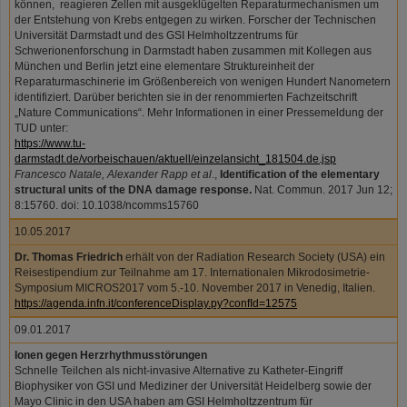
können, reagieren Zellen mit ausgeklügelten Reparaturmechanismen um
der Entstehung von Krebs entgegen zu wirken. Forscher der Technischen
Universität Darmstadt und des GSI Helmholtzzentrums für
Schwerionenforschung in Darmstadt haben zusammen mit Kollegen aus
München und Berlin jetzt eine elementare Struktureinheit der
Reparaturmaschinerie im Größenbereich von wenigen Hundert Nanometern
identifiziert. Darüber berichten sie in der renommierten Fachzeitschrift
„Nature Communications“. Mehr Informationen in einer Pressemeldung der
TUD unter:
https://www.tu-
darmstadt.de/vorbeischauen/aktuell/einzelansicht_181504.de.jsp
Francesco Natale, Alexander Rapp et al
.,
Identification of the elementary
structural units of the DNA damage response.
Nat. Commun. 2017 Jun 12;
8:15760. doi: 10.1038/ncomms15760
10.05.2017
Dr. Thomas Friedrich
erhält von der Radiation Research Society (USA) ein
Reisestipendium zur Teilnahme am 17. Internationalen Mikrodosimetrie-
Symposium MICROS2017 vom 5.-10. November 2017 in Venedig, Italien.
https://agenda.infn.it/conferenceDisplay.py?confId=12575
09.01.2017
Ionen gegen Herzrhythmusstörungen
Schnelle Teilchen als nicht-invasive Alternative zu Katheter-Eingriff
Biophysiker von GSI und Mediziner der Universität Heidelberg sowie der
Mayo Clinic in den USA haben am GSI Helmholtzzentrum für