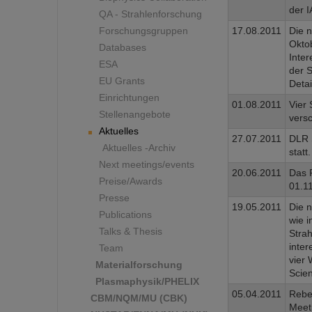
der I
QA - Strahlenforschung
Forschungsgruppen
17.08.2011
Die n
Oktob
Databases
Inte
ESA
der S
EU Grants
Detai
Einrichtungen
01.08.2011
Vier
Stellenangebote
vers
Aktuelles
27.07.2011
DLR 
Aktuelles -Archiv
statt.
Next meetings/events
20.06.2011
Das F
Preise/Awards
01.11
Presse
19.05.2011
Die n
Publications
wie i
Talks & Thesis
Strah
inter
Team
vier 
Materialforschung
Scien
Plasmaphysik/PHELIX
05.04.2011
Rebe
CBM/NQM/MU (CBK)
Meeti