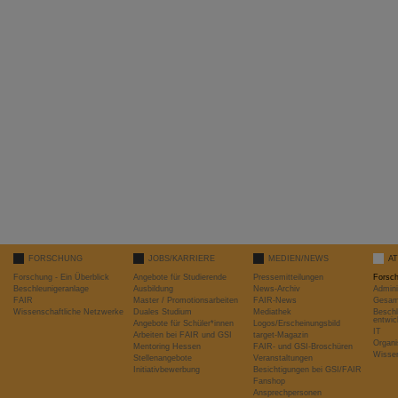
FORSCHUNG
JOBS/KARRIERE
MEDIEN/NEWS
A
Forschung - Ein Überblick
Angebote für Studierende
Pressemitteilungen
Forsc
Beschleunigeranlage
Ausbildung
News-Archiv
Admini
FAIR
Master / Promotionsarbeiten
FAIR-News
Gesamt
Wissenschaftliche Netzwerke
Duales Studium
Mediathek
Beschl
entwic
Angebote für Schüler*innen
Logos/Erscheinungsbild
IT
Arbeiten bei FAIR und GSI
target-Magazin
Organi
Mentoring Hessen
FAIR- und GSI-Broschüren
Wissen
Stellenangebote
Veranstaltungen
Initiativbewerbung
Besichtigungen bei GSI/FAIR
Fanshop
Ansprechpersonen