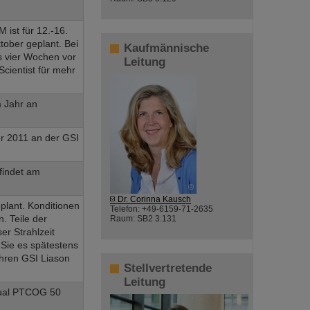
 ist für 12.-16.
tober geplant. Bei
Kaufmännische
s vier Wochen vor
Leitung
Scientist für mehr
 Jahr an
er 2011 an der GSI
findet am
©
Dr. Corinna Kausch
eplant. Konditionen
Telefon: +49-6159-71-2635
. Teile der
Raum: SB2 3.131
er Strahlzeit
 Sie es spätestens
Ihren GSI Liason
Stellvertretende
Leitung
nual PTCOG 50