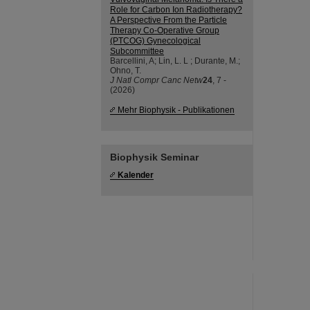
Role for Carbon Ion Radiotherapy?
A Perspective From the Particle
Therapy Co-Operative Group
(PTCOG) Gynecological
Subcommittee
Barcellini, A; Lin, L. L ; Durante, M.;
Ohno, T.
J Natl Compr Canc Netw
24
, 7 -
(2026)
Mehr Biophysik - Publikationen
Biophysik Seminar
Kalender