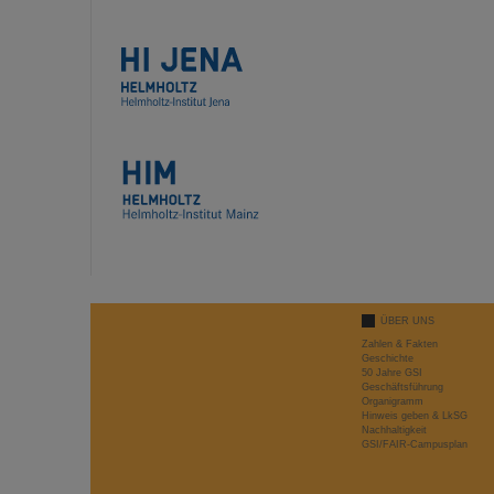
ÜBER UNS
Zahlen & Fakten
Geschichte
50 Jahre GSI
Geschäftsführung
Organigramm
Hinweis geben & LkSG
Nachhaltigkeit
GSI/FAIR-Campusplan