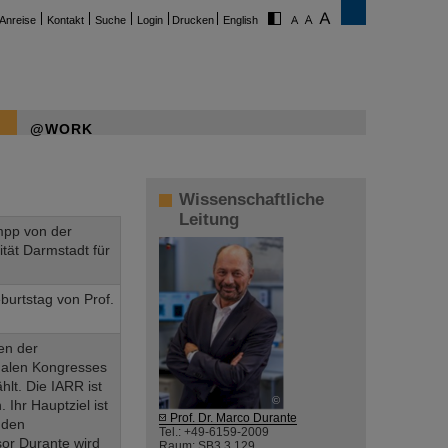
Anreise
Kontakt
Suche
Login
Drucken
English
@WORK
Wissenschaftliche
Leitung
mpp von der
tät Darmstadt für
burtstag von Prof.
en der
onalen Kongresses
lt. Die IARR ist
©
Ihr Hauptziel ist
Prof. Dr. Marco Durante
 den
Tel.: +49-6159-2009
sor Durante wird
Raum: SB3 3.129