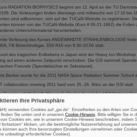
Kurs RADIATION BIOPHYSICS beginnt am 12. April an der TU Darmsta
109. Die Vorlesungen finden dienstags und mittwochs von 17:10 bis 18:
nten sind willkommen, sich auf der TUCaN-Website zu registrieren. Die
enten können von der TUCaN-Website (Kurs # 05-21-1662) die Folien 
nderes Unterrichtsmaterial herunterladen.
erste Vorlesung des Kurses ANGEWANDTE STRAHLENBIOLOGIE findet
DA, FB Biotechnologie, E50 R16 von 8:30-10:00 statt.
rund des tragischen Erdbebens in Japan wird der Heavy Ion Workshop
ing auf einen anderen Zeitpunkt verschoben. Die GSI sammelt Spende
nischen Freunde (Spendebüchse im Sekretariat).
ela Becker wurde für die 2011 NASA Space Radiation Summer School 
 collaboration meeting 2011 fand vom 25.-26. März an der GSI statt.
 Durante erhält den 8. Warren K. Sinclair Award des USA National Cou
ection and Measurement NCRP auf dem 47. Annual Meeting der NCRP 
ktieren Ihre Privatsphäre
rante hatte als Preisträger die Ehre, die Eröffnungsrede des Meetings 
H) verwenden Cookies auf „gsi.de“. Einzelheiten zu den Arten von Co
 finden Sie unten und in unserem
Cookie-Hinweis
. Bitte willigen Sie in 
 International Open Laboratory in Japan wird von der GSI geleitet. Die
on Cookies ein, wie in unserem Cookie-Hinweis beschrieben, indem Si
ysik der GSI wird mit NIRS am International Open Laboratory (IOL) na
 fortsetzen“ klicken, um die bestmögliche Nutzererfahrung auf unsere
 Quality Research Unit” zusammenarbeiten. Es ist das 4. am NIRS geg
e können auch Ihre bevorzugten Einstellungen vornehmen oder Cooki
gen werden vom Karolinska Institute (Schweden), Colorado State und C
e unbedingt erforderlicher Cookies).