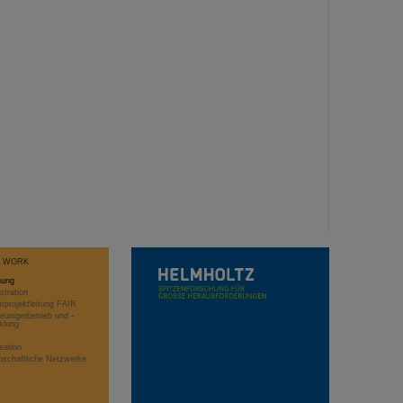
T WORK
hung
stration
projektleitung FAIR
eunigerbetrieb und -
klung
sation
schaftliche Netzwerke