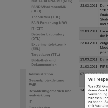
NUSTAR/ENNA/MU (NUK)
23.03.2011
Der 
PANDA/Hadronen/MU
S207/
(HCO)
Stude
Theorie/MU (THE)
Stud
FAIR Forschung NRW
und a
IT (CIT)
23.03.2011
Die 
Detector Laboratory
der H
(DTL)
23.03.2011
Aufg
Experimentelektronik
Meet
(EEL)
japa
Targetlabor (TTL)
23.03.2011
Dani
Bibliothek und
Dokumentation
21.03.2011
FIRST
07.03.2011
Marco
Administration
Prot
Wir respe
Gesamtprojektleitung
M. Du
FAIR
Wir (GSI Gmb
ihrem Zweck
14.02.2011
Neues
Beschleunigerbetrieb und
Verwendung v
Bioph
-entwicklung
zulassen und
Beam
IT
zu haben. Si
übri
(mit Ausnahm
Organisation