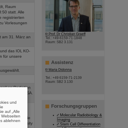
dt, Raum
50 statt. Alle
 registrierten
zu Vorlesungen
©
Prof. Dr Christian Graeff
 am 31. März an
Tel.: +49-6159-71-1848
Raum: SB2 3.131
 und das IOL KO-
n für unsere
Assistenz
Maria Didonna
ausgewählt.
Tel.: +49 6159-71-2139
Raum: SB2 3.130
ncil on Radiation
in Bethesda, USA.
zu halten.
okies und
Forschungsgruppen
die
 Abteilung
e auf „Alle
mens “Particle
Molecular Radiobiology &
n Webseiten
ründete IOL, die
Imaging
es ablehnen
olumbia University
Stem Cell Differentiation