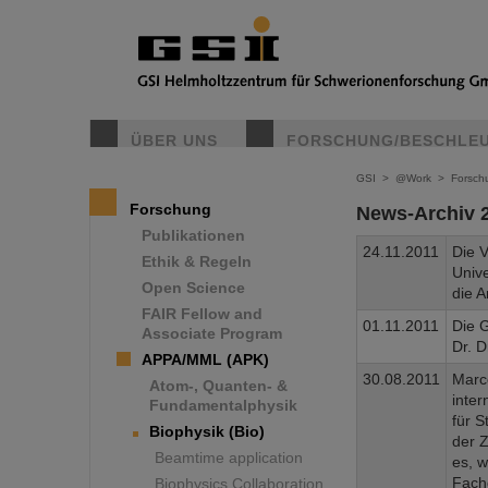
ÜBER UNS
FORSCHUNG/BESCHLE
GSI
>
@Work
>
Forsch
Forschung
News-Archiv 
Publikationen
24.11.2011
Die 
Ethik & Regeln
Unive
Open Science
die A
FAIR Fellow and
01.11.2011
Die G
Associate Program
Dr. D
APPA/MML (APK)
30.08.2011
Marco
Atom-, Quanten- &
inter
Fundamentalphysik
für S
Biophysik (Bio)
der Z
Beamtime application
es, w
Fach
Biophysics Collaboration