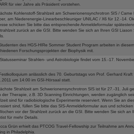
ARR für vier Jahre als Präsident vorstehen.
ächste Kohlenstoff-Strahlzeit am Schwerionensynchrotron SIS / Came M
er, am Niederenergie-Linearbeschleuniger UNILAC / X6 für 12.-14. Ok
resse schicken Sie bitte das entsprechende Anmeldeformular spätesten
trahlzeit zurück an die GSI. Bitte wenden Sie sich an Ihren GSI Liason 
ls.
 Studenten des HGS-HIRe Sommer Student Program arbeiten in diesem
chiedenen Forschungsprojekten der Biophysik mit.
Statusseminar Strahlen- und Astrobiologie findet vom 15.-17. Novemb
estkolloquium anlässlich des 70. Geburtstags von Prof. Gerhard Kraft 
.2011 um 14:00 im GSI-Hörsaal statt.
ächste Strahlzeit am Schwerionensynchrotron SIS ist für 27.-31. Juli g
n der Therapie, z.B. 3D Scanning Einrichtungen, werden zugänglich sein
lzeit sind für radiobiologische Experimente reserviert. Wenn Sie an dies
essiert sind, füllen Sie bitte das SIS-Anmeldeformular aus und schicken
Wochen vor der Strahlzeit zurück an die GSI. Bitte wenden Sie sich an 
tist für mehr Details.
cca Grün erhielt das PTCOG Travel-Fellowship zur Teilnahme am An
ng in Philadelphia.