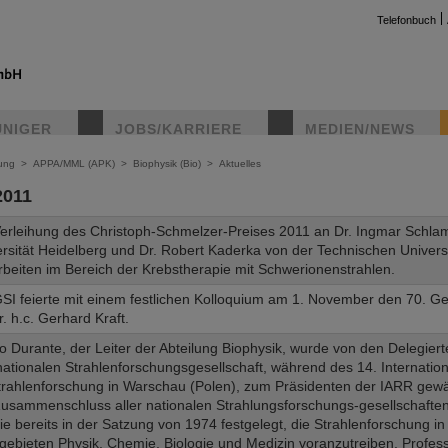
Telefonbuch
UNIGER
JOBS/KARRIERE
MEDIEN/NEWS
ung
>
APPA/MML (APK)
>
Biophysik (Bio)
>
Aktuelles
2011
Verleihung des Christoph-Schmelzer-Preises 2011 an Dr. Ingmar Schla
rsität Heidelberg und Dr. Robert Kaderka von der Technischen Universi
rbeiten im Bereich der Krebstherapie mit Schwerionenstrahlen.
SI feierte mit einem festlichen Kolloquium am 1. November den 70. Ge
r. h.c. Gerhard Kraft.
 Durante, der Leiter der Abteilung Biophysik, wurde von den Delegiert
nationalen Strahlenforschungsgesellschaft, während des 14. Internati
trahlenforschung in Warschau (Polen), zum Präsidenten der IARR gewäh
usammenschluss aller nationalen Strahlungsforschungs-gesellschaften. 
ie bereits in der Satzung von 1974 festgelegt, die Strahlenforschung in
gebieten Physik, Chemie, Biologie und Medizin voranzutreiben. Profes