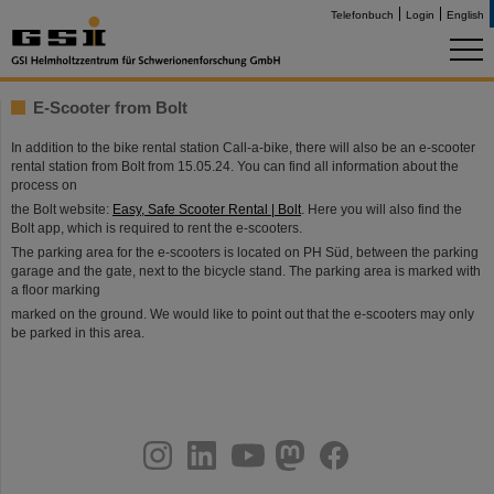
Telefonbuch
Login
English
E-Scooter from Bolt
In addition to the bike rental station Call-a-bike, there will also be an e-scooter
rental station from Bolt from 15.05.24. You can find all information about the
process on
the Bolt website:
Easy, Safe Scooter Rental | Bolt
. Here you will also find the
Bolt app, which is required to rent the e-scooters.
The parking area for the e-scooters is located on PH Süd, between the parking
garage and the gate, next to the bicycle stand. The parking area is marked with
a floor marking
marked on the ground. We would like to point out that the e-scooters may only
be parked in this area.
instagram
linkedin
youtube
helmholtz.social
facebook