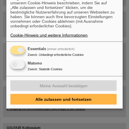
unserem Cookie-Hinweis beschrieben, indem Sie auf
„Alle zulassen und fortsetzen“ klicken, um die
bestmögliche Nutzererfahrung auf unseren Webseiten zu
haben. Sie können auch Ihre bevorzugten Einstellungen
Besichtigung von GSI/FAIR –
vornehmen oder Cookies ablehnen (mit Ausnahme
jetzt Termin buchen!
unbedingt erforderlicher Cookies).
Cookie-Hinweis und weitere Informationen
.
Blog Beam On
Essentials
(immer erforderlich)
Zweck
:
Unbedingt erforderliche Cookies
Menschen
...hinter GSI und FAIR.
Matomo
Zweck
:
Statistik-Cookies
Meine Auswahl bestätigen
Alle zulassen und fortsetzen
Umgang mit den Auswirkungen des Kriegs in der Ukraine
GSI-FAIR Kolloquium