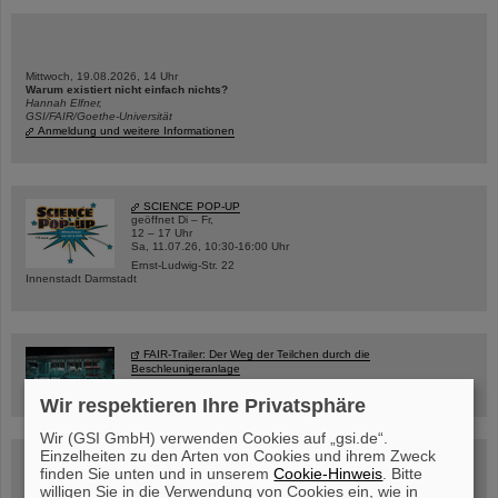
Mittwoch, 19.08.2026, 14 Uhr
Warum existiert nicht einfach nichts?
Hannah Elfner,
GSI/FAIR/Goethe-Universität
Anmeldung und weitere Informationen
SCIENCE POP-UP
geöffnet Di – Fr,
12 – 17 Uhr
Sa, 11.07.26, 10:30-16:00 Uhr
Ernst-Ludwig-Str. 22
Innenstadt Darmstadt
FAIR-Trailer: Der Weg der Teilchen durch die
Beschleunigeranlage
Wir respektieren Ihre Privatsphäre
Wir (GSI GmbH) verwenden Cookies auf „gsi.de“.
Einzelheiten zu den Arten von Cookies und ihrem Zweck
Rundflug über die FAIR-Baustelle
finden Sie unten und in unserem
Cookie-Hinweis
. Bitte
willigen Sie in die Verwendung von Cookies ein, wie in