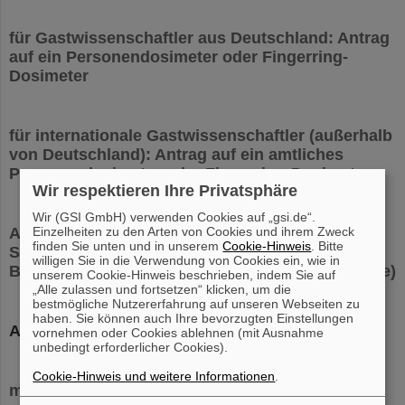
für Gastwissenschaftler aus Deutschland: Antrag
auf ein Personendosimeter oder Fingerring-
Dosimeter
für internationale Gastwissenschaftler (außerhalb
von Deutschland): Antrag auf ein amtliches
Personendosimeter oder Fingerring-Dosimeter
Wir respektieren Ihre Privatsphäre
Wir (GSI GmbH) verwenden Cookies auf „gsi.de“.
Antragsformular für ein QR-Code für Zugang zu
Einzelheiten zu den Arten von Cookies und ihrem Zweck
finden Sie unten und in unserem
Cookie-Hinweis
. Bitte
Strahlenschutz-Bereichen sowie auch AEB-
willigen Sie in die Verwendung von Cookies ein, wie in
Bereichen (für nationale und internationale Gäste)
unserem Cookie-Hinweis beschrieben, indem Sie auf
„Alle zulassen und fortsetzen“ klicken, um die
bestmögliche Nutzererfahrung auf unseren Webseiten zu
haben. Sie können auch Ihre bevorzugten Einstellungen
Arbeiten außerhalb der GSI
vornehmen oder Cookies ablehnen (mit Ausnahme
unbedingt erforderlicher Cookies).
Cookie-Hinweis und weitere Informationen
.
medizinische Strahlenschutz-Untersuchung