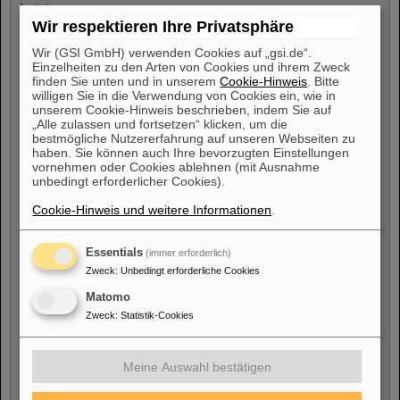
Letzte
Wir respektieren Ihre Privatsphäre
Strahlenschutzuntersuchung
*
Wir (GSI GmbH) verwenden Cookies auf „gsi.de“.
Einzelheiten zu den Arten von Cookies und ihrem Zweck
finden Sie unten und in unserem
Cookie-Hinweis
. Bitte
willigen Sie in die Verwendung von Cookies ein, wie in
Hinweis
: Die letzte Strahlenschutzuntersuchung darf nicht
unserem Cookie-Hinweis beschrieben, indem Sie auf
„Alle zulassen und fortsetzen“ klicken, um die
älter als 12 Monate sein.
bestmögliche Nutzererfahrung auf unseren Webseiten zu
haben. Sie können auch Ihre bevorzugten Einstellungen
UPLOAD
: Falls die aktuell gültige ärztliche Bescheinigung
vornehmen oder Cookies ablehnen (mit Ausnahme
noch nicht beim Strahlenschutz liegt, so haben Sie hier die
unbedingt erforderlicher Cookies).
Möglichkeit, die Bescheinigung als pdf hochzuladen:
Cookie-Hinweis und weitere Informationen
.
Bescheinigung
Essentials
(immer erforderlich)
Zweck
:
Unbedingt erforderliche Cookies
Matomo
Zweck
:
Statistik-Cookies
Letzte
Strahlenschutzunterweisung
*
Meine Auswahl bestätigen