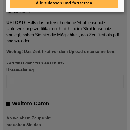
Alle zulassen und fortsetzen
Hinweis
: Die letzte Unterweisung darf nicht älter als 12
Monate sein.
UPLOAD
: Falls das unterschriebene Strahlenschutz-
Unterweisungszertifikat noch nicht beim Strahlenschutz
vorliegt, haben Sie hier die Möglichkeit, das Zertifikat als pdf
hochzuladen:
Wichtig: Das Zertifikat vor dem Upload unterschreiben.
Zertifikat der Strahlenschutz-
Unterweisung
Weitere Daten
Ab welchem Zeitpunkt
brauchen Sie das