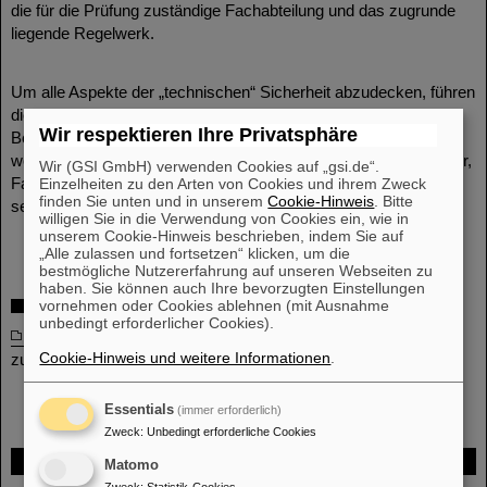
die für die Prüfung zuständige Fachabteilung und das zugrunde
liegende Regelwerk.
Um alle Aspekte der „technischen“ Sicherheit abzudecken, führen
die Mitarbeiter auch
Beratungen und Unterweisungen
im
Wir respektieren Ihre Privatsphäre
Bereich persönliche Schutzausrüstung („PSA“) durch, weiterhin
werden spezielle Unterweisungen für Mitarbeiter (z.B. Kranführer,
Wir (GSI GmbH) verwenden Cookies auf „gsi.de“.
Fahrer und Bediener von Flurförderzeugen) organisiert oder
Einzelheiten zu den Arten von Cookies und ihrem Zweck
finden Sie unten und in unserem
Cookie-Hinweis
. Bitte
selbst durchgeführt.
willigen Sie in die Verwendung von Cookies ein, wie in
unserem Cookie-Hinweis beschrieben, indem Sie auf
„Alle zulassen und fortsetzen“ klicken, um die
bestmögliche Nutzererfahrung auf unseren Webseiten zu
haben. Sie können auch Ihre bevorzugten Einstellungen
Downloads
vornehmen oder Cookies ablehnen (mit Ausnahme
unbedingt erforderlicher Cookies).
Liste der Prüfpflichtigen Arbeitsmittel
inkl. der für die Prüfung
Cookie-Hinweis und weitere Informationen
.
zuständigen Fachabteilung
Essentials
(immer erforderlich)
Zweck
:
Unbedingt erforderliche Cookies
FAIR
Matomo
Zweck
:
Statistik-Cookies