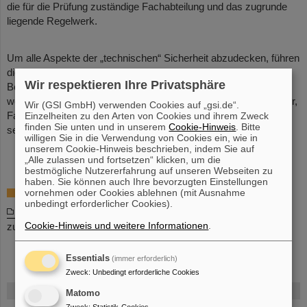
die für die Prüfung zuständige Fachabteilung und das zugrunde
liegende Regelwerk.
Um alle Aspekte der „technischen“ Sicherheit abzudecken, führen
die Mitarbeiter auch
Beratungen und Unterweisungen
im
Wir respektieren Ihre Privatsphäre
Bereich persönliche Schutzausrüstung („PSA“) durch, weiterhin
werden spezielle Unterweisungen für Mitarbeiter (z.B. Kranführer,
Wir (GSI GmbH) verwenden Cookies auf „gsi.de“.
Fahrer und Bediener von Flurförderzeugen) organisiert oder
Einzelheiten zu den Arten von Cookies und ihrem Zweck
finden Sie unten und in unserem
Cookie-Hinweis
. Bitte
selbst durchgeführt.
willigen Sie in die Verwendung von Cookies ein, wie in
unserem Cookie-Hinweis beschrieben, indem Sie auf
„Alle zulassen und fortsetzen“ klicken, um die
bestmögliche Nutzererfahrung auf unseren Webseiten zu
haben. Sie können auch Ihre bevorzugten Einstellungen
Downloads
vornehmen oder Cookies ablehnen (mit Ausnahme
unbedingt erforderlicher Cookies).
Liste der Prüfpflichtigen Arbeitsmittel
inkl. der für die Prüfung
Cookie-Hinweis und weitere Informationen
.
zuständigen Fachabteilung
Essentials
(immer erforderlich)
Zweck
:
Unbedingt erforderliche Cookies
FAIR
Matomo
Zweck
:
Statistik-Cookies