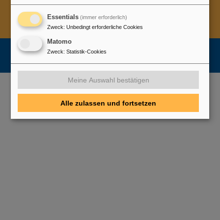
Cookie Einstellungen
Cookie-Hinweise
Sitemap
Impressum
Datenschutz
Haftungsausschluss
Essentials
(immer erforderlich)
Zweck
:
Unbedingt erforderliche Cookies
Urheberrecht
Erklärung zur Barrierefreiheit
Matomo
Zweck
:
Statistik-Cookies
Meine Auswahl bestätigen
Alle zulassen und fortsetzen