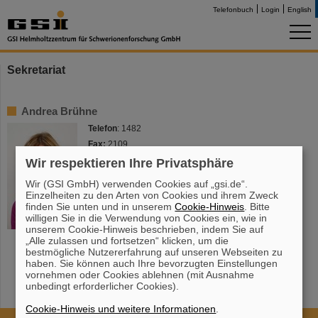
Telefonbuch
Login
English
Sekretariat
Andrea Brühne
Telefon
: 1482
Fax:
2109
e-mail:
a.bruehne(at)gsi.de
Wir respektieren Ihre Privatsphäre
Raum:
C24.2.015
Wir (GSI GmbH) verwenden Cookies auf „gsi.de“.
Aufgabenbereich:
Einzelheiten zu den Arten von Cookies und ihrem Zweck
finden Sie unten und in unserem
Cookie-Hinweis
. Bitte
Sekretariat für die Abteilungen
willigen Sie in die Verwendung von Cookies ein, wie in
Beschleunigerstrahlenschutz, Sicherheit und
unserem Cookie-Hinweis beschrieben, indem Sie auf
Entsorgung sowie Strahlenschutzbevollmächtigung
„Alle zulassen und fortsetzen“ klicken, um die
bestmögliche Nutzererfahrung auf unseren Webseiten zu
haben. Sie können auch Ihre bevorzugten Einstellungen
vornehmen oder Cookies ablehnen (mit Ausnahme
unbedingt erforderlicher Cookies).
Cookie-Hinweis und weitere Informationen
.