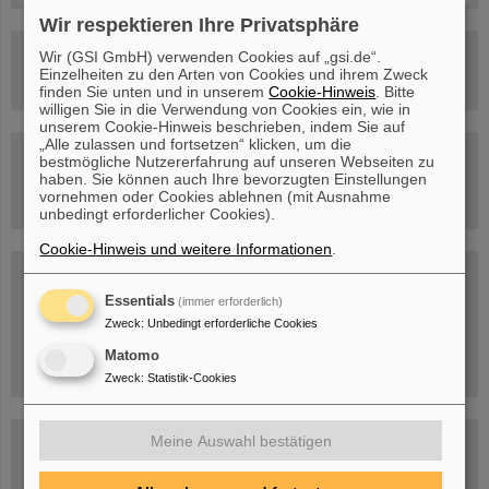
Wir respektieren Ihre Privatsphäre
Rundflug über die FAIR-Baustelle
Wir (GSI GmbH) verwenden Cookies auf „gsi.de“.
Einzelheiten zu den Arten von Cookies und ihrem Zweck
finden Sie unten und in unserem
Cookie-Hinweis
. Bitte
willigen Sie in die Verwendung von Cookies ein, wie in
unserem Cookie-Hinweis beschrieben, indem Sie auf
„Alle zulassen und fortsetzen“ klicken, um die
Besichtigung von GSI/FAIR –
bestmögliche Nutzererfahrung auf unseren Webseiten zu
jetzt Termin buchen!
haben. Sie können auch Ihre bevorzugten Einstellungen
vornehmen oder Cookies ablehnen (mit Ausnahme
unbedingt erforderlicher Cookies).
Cookie-Hinweis und weitere Informationen
.
Blog Beam On
Menschen
...hinter GSI und FAIR.
Essentials
(immer erforderlich)
Zweck
:
Unbedingt erforderliche Cookies
Matomo
Zweck
:
Statistik-Cookies
Meine Auswahl bestätigen