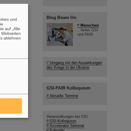
Blog Beam On
okies und
die
Menschen
e auf „Alle
...hinter GSI
n Webseiten
und FAIR.
es ablehnen
Umgang mit den Auswirkungen
des Kriegs in der Ukraine
GSI-FAIR Kolloquium
Aktuelle Termine
Veranstaltungen bei GSI:
GSI-Kolloquium
Accelerator Seminar
Kalender