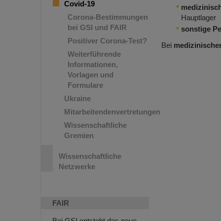
Covid-19
medizinisc
Corona-Bestimmungen
Hauptlager
bei GSI und FAIR
sonstige P
Positiver Corona-Test?
Bei
medizinische
Weiterführende
Informationen,
Vorlagen und
Formulare
Ukraine
Mitarbeitendenvertretungen
Wissenschaftliche
Gremien
Wissenschaftliche
Netzwerke
FAIR
Bei GSI entsteht das neue