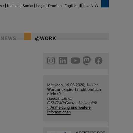
ise
Kontakt
Suche
Login
Drucken
English
/NEWS
@WORK
n am Herzen. Aus
er
gram
linkedin
youtube
helmholtz.social
facebook
Mittwoch, 19.08.2026, 14 Uhr
Warum existiert nicht einfach
nichts?
Hannah Elfner,
GSI/FAIR/Goethe-Universität
Anmeldung und weitere
Informationen