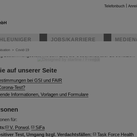
Telefonbuch
Anre
s: Präventionsmaßnahmen bei GSI und FAIR
HLEUNIGER
JOBS/KARRIERE
MEDIEN
egt die Gesundheit aller Beschäftigten und betriebsfremden Persone
isation
>
Covid-19
ben wir auf dieser Seite aktuelle Empfehlungen sowie Beschlüsse d
g zusammengestellt mit dem Ziel, die Gesundheit aller zu schützen.
©
insta
ie auf unserer Seite
estimmungen bei GSI und FAIR
 Corona-Test?
rende Informationen, Vorlagen und Formulare
rsonen
onen für:
ts:
V. Porwol
,
SiFa
itiver Test,
Umgang bzgl. Verdachtsfällen:
Task Force Health