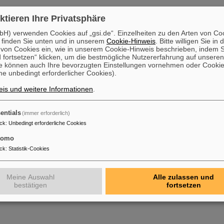
ktieren Ihre Privatsphäre
H) verwenden Cookies auf „gsi.de“. Einzelheiten zu den Arten von Co
 finden Sie unten und in unserem
Cookie-Hinweis
. Bitte willigen Sie in 
on Cookies ein, wie in unserem Cookie-Hinweis beschrieben, indem Si
 fortsetzen“ klicken, um die bestmögliche Nutzererfahrung auf unsere
e können auch Ihre bevorzugten Einstellungen vornehmen oder Cooki
e unbedingt erforderlicher Cookies).
is und weitere Informationen
.
entials
(immer erforderlich)
ck
:
Unbedingt erforderliche Cookies
tomo
ck
:
Statistik-Cookies
Meine Auswahl
Alle zulassen und
bestätigen
fortsetzen