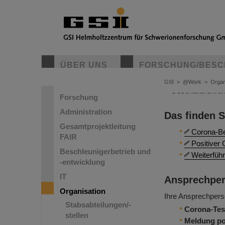
Coronaviru
ÜBER UNS
FORSCHUNG/BESC
FAIR und GSI li
GSI
>
@Work
>
Organ
diesem Grund ha
Geschäftsführun
Forschung
Administration
Das finden S
Gesamtprojektleitung
Corona-B
FAIR
Positiver
Beschleunigerbetrieb und
Weiterfüh
-entwicklung
IT
Ansprechpe
Organisation
Ihre Ansprechpers
Stabsabteilungen/-
Corona-Tes
stellen
Meldung pos