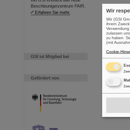
Beschleunigerzentrum FAIR.
Wir respe
Erfahren Sie mehr.
Wir (GSI Gmb
ihrem Zweck
Verwendung v
zulassen und
zu haben. Si
(mit Ausnahm
Cookie-Hinwe
GSI ist Mitglied bei
Ess
Zwe
Gefördert von
Ma
Zwe