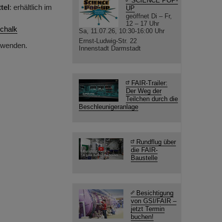
SCIENCE POP-
tel
: erhältlich im
UP
geöffnet Di – Fr,
12 – 17 Uhr
schalk
Sa, 11.07.26, 10:30-16:00 Uhr
Ernst-Ludwig-Str. 22
t wenden.
Innenstadt Darmstadt
FAIR-Trailer:
Der Weg der
Teilchen durch die
Beschleunigeranlage
Rundflug über
die FAIR-
Baustelle
Besichtigung
von GSI/FAIR –
jetzt Termin
buchen!