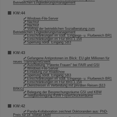
Betrieblichen Eingliederungsmanagement
KW:44
Windows-File-Server
Nachruf
Nachruf
Vortrag der betrieblichen Sozialberatung zum
Betrieblichen Eingliederungsmanagement
Einschränkungen im südl. Eingangs- u. Flurbereich BR1
Einschränkungen im Flur BR3.1.154
Sperrung nördl. Eingang SB3
KW:43
Gefangene Antiprotonen im Blick: EU gibt Millionen für
neues Trainingsnetzwerk
Ausstellung "Patente Frauen" bei FAIR und GSI
Windows-File-Server
Einladung zur Roadshow
Sperrung nördl. Eingang SB3
Einschränkungen im südl. Eingangs- u. Flurbereich BR1
Einschränkungen im Flur BR3.1.154
Dienstreisen in Verbindung mit privaten Reisen (§13
BRKG)
Belegung der Besprechungsräume GSI und KBW
Teilglasreinigung KBW Foyer/Druckerräume
KW:42
Panda-Kollaboration zeichnet Doktoranden aus: PhD-
Preis für Dr. Stefan Diehl