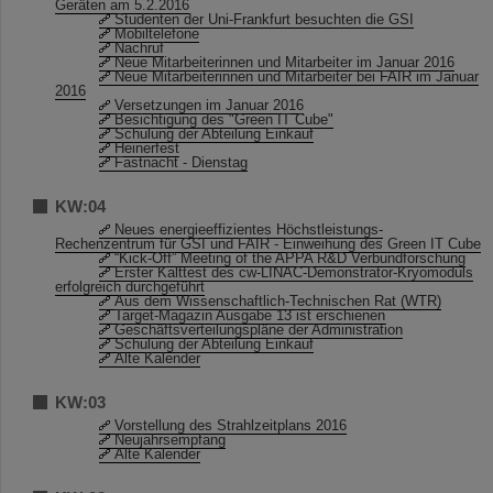
Geräten am 5.2.2016
Studenten der Uni-Frankfurt besuchten die GSI
Mobiltelefone
Nachruf
Neue Mitarbeiterinnen und Mitarbeiter im Januar 2016
Neue Mitarbeiterinnen und Mitarbeiter bei FAIR im Januar
2016
Versetzungen im Januar 2016
Besichtigung des "Green IT Cube"
Schulung der Abteilung Einkauf
Heinerfest
Fastnacht - Dienstag
KW:04
Neues energieeffizientes Höchstleistungs-
Rechenzentrum für GSI und FAIR - Einweihung des Green IT Cube
“Kick-Off” Meeting of the APPA R&D Verbundforschung
Erster Kalttest des cw-LINAC-Demonstrator-Kryomoduls
erfolgreich durchgeführt
Aus dem Wissenschaftlich-Technischen Rat (WTR)
Target-Magazin Ausgabe 13 ist erschienen
Geschäftsverteilungspläne der Administration
Schulung der Abteilung Einkauf
Alte Kalender
KW:03
Vorstellung des Strahlzeitplans 2016
Neujahrsempfang
Alte Kalender