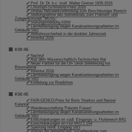
Prof. Dr. Dr. h.c. mult. Walter Greiner 1935-2016
Christoph-Schmelzer-Preis 2016
Umbau Netzwerkverbindung zum Beschleuniger Bereich
Stellungnahme des Betriebsrats zum Prämien- und
Zulagenkonzept "MOVE"
Störungsmeldung KBW
Lärmbelästigung wegen Kanalsanierungsarbeiten im
Gebäude SB2
Verkehrssicherheit in der dunklen Jahreszeit
Inventur 2016
KW:46
Nachruf
Aus dem Wissenschaftlich-Technischen Rat
Neuer Partner für die On- Desk Belieferung mit
Büromaterial
Inventur 2016
Lärmbelästigung wegen Kanalsanierungsarbeiten im
Gebäude SB2
Einladung zur Roadshow
KW:45
FAIR-GENCO-Preis für Boris Sharkov und Nasser
Kalantar
Wanderausstellung 'Patente Frauen'
Lärmbelästigung wegen Kanalsanierungsarbeiten im
Gebäude SB2
Einschränkungen im südl. Eingangs- u. Flurbereich BR1
Einschränkungen im Flur BR3.1.154
Sperrung nördl. Eingang SB3
Vortrag der betrieblichen Sozialberatung zum