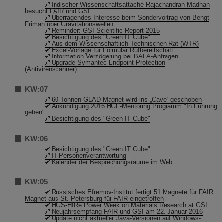
Indischer Wissenschaftsattaché Rajachandran Madhan
besucht FAIR und GSI
Überragendes Interesse beim Sondervortrag von Bengt
Friman über Gravitationswellen
Reminder: GSI Scientific Report 2015
Besichtigung des "Green IT Cube"
Aus dem Wissenschaftlich-Technischen Rat (WTR)
Excel-Vorlage für Formular Rufbereitschaft
Information Verzögerung bei BAFA-Anfragen
Upgrade Symantec Endpoint Protection
(Antivirenscanner)
KW:07
60-Tonnen-GLAD-Magnet wird ins „Cave“ geschoben
Ankündigung 2016 HGF-Mentoring Programm "In Führung
gehen"
Besichtigung des "Green IT Cube"
KW:06
Besichtigung des "Green IT Cube"
IT-Personenverantwortung
Kalender der Besprechungsräume im Web
KW:05
Russisches Efremov-Institut fertigt 51 Magnete für FAIR:
Magnet aus St. Petersburg für FAIR eingetroffen
HGS-HIRe Power Week on Materials Research at GSI
Neujahrsempfang FAIR und GSI am 22. Januar 2016
Update nicht aktueller Java-Versionen auf Windows-