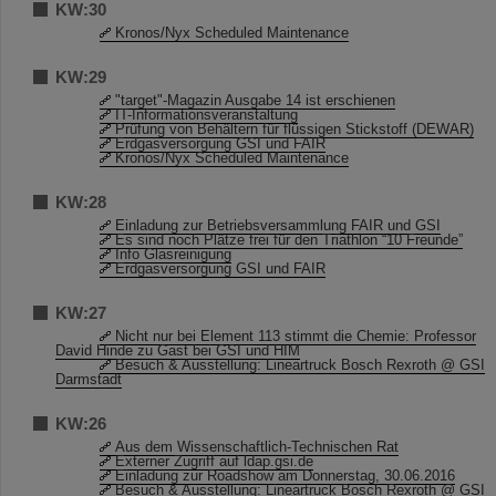
KW:30
Kronos/Nyx Scheduled Maintenance
KW:29
"target"-Magazin Ausgabe 14 ist erschienen
IT-Informationsveranstaltung
Prüfung von Behältern für flüssigen Stickstoff (DEWAR)
Erdgasversorgung GSI und FAIR
Kronos/Nyx Scheduled Maintenance
KW:28
Einladung zur Betriebsversammlung FAIR und GSI
Es sind noch Plätze frei für den Triathlon “10 Freunde”
Info Glasreinigung
Erdgasversorgung GSI und FAIR
KW:27
Nicht nur bei Element 113 stimmt die Chemie: Professor
David Hinde zu Gast bei GSI und HIM
Besuch & Ausstellung: Lineartruck Bosch Rexroth @ GSI
Darmstadt
KW:26
Aus dem Wissenschaftlich-Technischen Rat
Externer Zugriff auf ldap.gsi.de
Einladung zur Roadshow am Donnerstag, 30.06.2016
Besuch & Ausstellung: Lineartruck Bosch Rexroth @ GSI