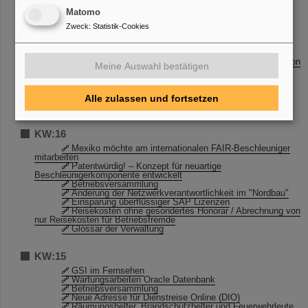
Matomo
KW:17
Zweck
:
Statistik-Cookies
Erstmals Doktorandenpreis der CBM-Kollaboration
verliehen
Aus dem Wissenschaftlich-Technischen Rat
Reisekosten ohne gesondertes Honorar / Abrechnung von
Meine Auswahl bestätigen
nur Reisekosten für Betriebsfremde
IT-Unterstützung für Projekte
TYPO3-Schulung
Umzug Lizenzserver (SRVFLEXLMHFSS)
Alle zulassen und fortsetzen
Einladung zur Roadshow am Freitag, 29.04.2016
KW:16
Mexiko möchte am internationalen FAIR-Beschleuniger
mitarbeiten
Patentwürdig! – Konzept für neuartige
Beschleunigerkomponente entwickelt
Betriebsversammlung
Änderung der Netzwerkverantwortlichkeit im "Nordbau"
Einsparung überflüssiger SAP Lizenzen
Reisekosten ohne gesondertes Honorar / Abrechnung von
nur Reisekosten für Betriebsfremde
Glossar der Verwaltung
KW:15
GSI im Fernsehen
Wartungsarbeiten Oracle Datenbank
Betriebsversammlung
Neue Adresse für Dienstreise Online (DIO)
Räumungshelfer, Brandschutzhelfer und Feuerwehrleute