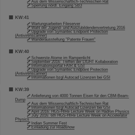
Aus dem Wissenschaftlich-Technischen Rat
Sperrung nördl. Eingang SB3
KW:41
Wartungsarbeiten Fileserver
Wahl der Jugend- und Auszubildendenvertretung 2016
Upgrade von Symantec Endpoint Protection
(Antivirenscanner)
Wanderausstellung "Patente Frauen"
KW:40
Schwerste Atome im Rampenlicht
September 2016: Treffen der LIGHT Kollaboration
Informationsportal FAIR & GSI
Upgrade von Symantec Endpoint Protection
(Antivirenscanner)
Informationen bzgl Autocad Lizenzen bei GSI
KW:39
Anlieferung von 4000 Tonnen Eisen für den CBM-Beam-
Dump
Aus dem Wissenschaftlich-Technischen Rat
Informationen bzgl Autocad Lizenzen bei GSI
April 2016: HGS-HIRe Lecture Week on Hadron Physics
July 2016: 6th HGS-HIRe Lecture Week on Accelerator
Physics
Indian Summer Fest
Einladung zur Roadshow