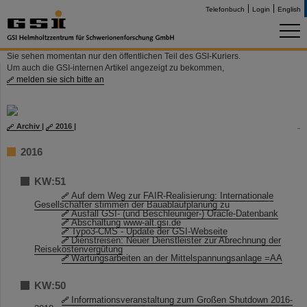
Telefonbuch
Login
English
Sie sehen momentan nur den öffentlichen Teil des GSI-Kuriers.
Um auch die GSI-internen Artikel angezeigt zu bekommen,
melden sie sich bitte an
Archiv
|
2016
|
2016
KW:51
Auf dem Weg zur FAIR-Realisierung: Internationale
Gesellschafter stimmen der Bauablaufplanung zu
Ausfall GSI- (und Beschleuniger-) Oracle-Datenbank
Abschaltung www-alt.gsi.de
Typo3-CMS - Update der GSI-Webseite
Dienstreisen: Neuer Dienstleister zur Abrechnung der
Reisekostenvergütung
Wartungsarbeiten an der Mittelspannungsanlage =AA
KW:50
Informationsveranstaltung zum Großen Shutdown 2016-