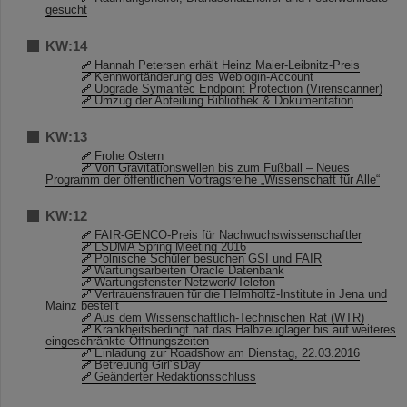
gesucht
KW:14
Hannah Petersen erhält Heinz Maier-Leibnitz-Preis
Kennwortänderung des Weblogin-Account
Upgrade Symantec Endpoint Protection (Virenscanner)
Umzug der Abteilung Bibliothek & Dokumentation
KW:13
Frohe Ostern
Von Gravitationswellen bis zum Fußball – Neues
Programm der öffentlichen Vortragsreihe „Wissenschaft für Alle“
KW:12
FAIR-GENCO-Preis für Nachwuchswissenschaftler
LSDMA Spring Meeting 2016
Polnische Schüler besuchen GSI und FAIR
Wartungsarbeiten Oracle Datenbank
Wartungsfenster Netzwerk/Telefon
Vertrauensfrauen für die Helmholtz-Institute in Jena und
Mainz bestellt
Aus dem Wissenschaftlich-Technischen Rat (WTR)
Krankheitsbedingt hat das Halbzeuglager bis auf weiteres
eingeschränkte Öffnungszeiten
Einladung zur Roadshow am Dienstag, 22.03.2016
Betreuung Girl´sDay
Geänderter Redaktionsschluss