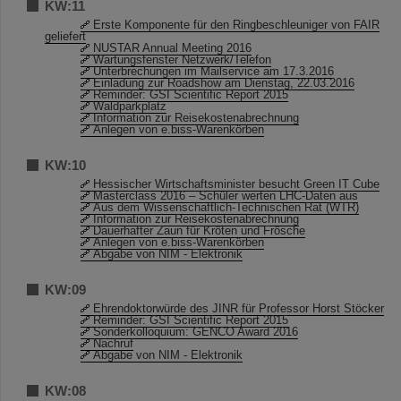
KW:11
Erste Komponente für den Ringbeschleuniger von FAIR
geliefert
NUSTAR Annual Meeting 2016
Wartungsfenster Netzwerk/Telefon
Unterbrechungen im Mailservice am 17.3.2016
Einladung zur Roadshow am Dienstag, 22.03.2016
Reminder: GSI Scientific Report 2015
Waldparkplatz
Information zur Reisekostenabrechnung
Anlegen von e.biss-Warenkörben
KW:10
Hessischer Wirtschaftsminister besucht Green IT Cube
Masterclass 2016 – Schüler werten LHC-Daten aus
Aus dem Wissenschaftlich-Technischen Rat (WTR)
Information zur Reisekostenabrechnung
Dauerhafter Zaun für Kröten und Frösche
Anlegen von e.biss-Warenkörben
Abgabe von NIM - Elektronik
KW:09
Ehrendoktorwürde des JINR für Professor Horst Stöcker
Reminder: GSI Scientific Report 2015
Sonderkolloquium: GENCO Award 2016
Nachruf
Abgabe von NIM - Elektronik
KW:08