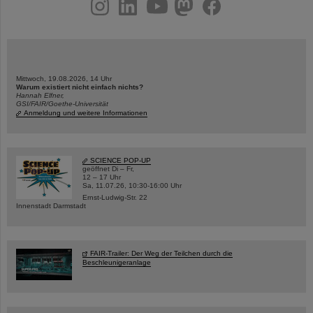
instagram
linkedin
youtube
helmholtz.social
facebook
Mittwoch, 19.08.2026, 14 Uhr
Warum existiert nicht einfach nichts?
Hannah Elfner,
GSI/FAIR/Goethe-Universität
Anmeldung und weitere Informationen
SCIENCE POP-UP
geöffnet Di – Fr,
12 – 17 Uhr
Sa, 11.07.26, 10:30-16:00 Uhr
Ernst-Ludwig-Str. 22
Innenstadt Darmstadt
FAIR-Trailer: Der Weg der Teilchen durch die
Beschleunigeranlage