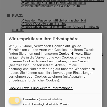
Umnutzung Bibliothek in zwei Gruppenbüros
Videokonferenzraum SB1.3.105a - Büro
KW:21
Aus dem Wissenschaftlich-Technischen Rat
Neue Webseite zum IT-Status
Neue Checkliste für einen internen Umzug im Intranet
erhältlich
Wir respektieren Ihre Privatsphäre
KW:20
GREWIS in der Presse und TV
Wir (GSI GmbH) verwenden Cookies auf „gsi.de“.
Betriebsende für Debian 6.x
Einzelheiten zu den Arten von Cookies und ihrem Zweck
CRYRING@ESR Teilchenzähler-Workshop
finden Sie unten und in unserem
Cookie-Hinweis
. Bitte
Anpassungen im Einkauf durch die Vergaberechtsreform
2016
willigen Sie in die Verwendung von Cookies ein, wie in
Richtlinie für Bestellanforderer
unserem Cookie-Hinweis beschrieben, indem Sie auf
Einladung zur Roadshow am Donnerstag, 19.05.2016
„Alle zulassen und fortsetzen“ klicken, um die
Prüfpflichtige Arbeitsmittel
bestmögliche Nutzererfahrung auf unseren Webseiten zu
haben. Sie können auch Ihre bevorzugten Einstellungen
KW:19
vornehmen oder Cookies ablehnen (mit Ausnahme
unbedingt erforderlicher Cookies).
Entwicklung hochpräziser Kernuhr rückt näher
Prüfpflichtige Arbeitsmittel
Cookie-Hinweis und weitere Informationen
.
KW:18
„Ich will Astrophysik studieren!“ – GSI und FAIR
Essentials
(immer erforderlich)
begeistern beim Girls’Day
Zweck
:
Unbedingt erforderliche Cookies
Waldparkplatz