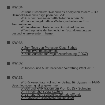
KW:34
Neue Broschüre: "Nachwuchs erfolgreich fördern – Die
Helmholtz-Nachwuchsgruppen bei GSI"
Aus dem Wissenschaftlich-Technischen Rat
Planung regelmäßige Wartungsarbeiten an Citrix
Terminalservern
Dienstreisen: Nutzung von GSI-Kreditkarten
Vortragsreihe der betrieblichen Sozialberatung zu
gesundheitsrelevanten Themen
KW:33
Zum Tode von Professor Klaus Bethge
FAIR Eventmanagement
Neue Adresse für Projektzeiterfassung (PROZ)
KW:32
Jugend- und Auszubildenden Vertretung Wahl 2016:
KW:31
Brückenschlag: Polnischer Beitrag für Bypass im FAIR-
Beschleunigerring ist angekommen
GSI und FAIR trauern um Prof. Dr. Dirk Schwalm
IT-Informationsveranstaltung
BS- und TGA-Sanierung: Schadstofffunde
Kronos/Nyx Scheduled Maintenance