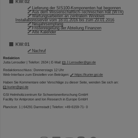
KW:02
Lieferung der SIS100-Komponenten hat begonnen
Aus dem Wissenschaftlich-Technischen Rat (WTR)
Wartungsarbeiten an zentralem Windows
Installationsserver vom 18.01.2016 bis zum 20.01.2016
Neujahrsempfang
Fristenregelung der Abteilung Finanzen
Alte Kalender
KW:01
Nachruf
Redaktion
Jutta Leroudier | Telefon: 2634 | E-Mail:
J.Leroudier@gsi.de
Redaktionsschluss: Donnerstags 12 Uhr
Web-Interface zum Einstellen von Beiträgen:
https://kurier.gsi.de
Haben Sie Kommentare oder Vorschläge zu dieser Seite, wenden Sie sich an:
kurier@gsi.de
GSI Helmholtzzentrum für Schwerionenforschung GmbH
Facility for Antiproton and Ion Research in Europe GmbH
Planckstr. 1 | 64291 Darmstadt | Telefon: +49-6159-71- 0