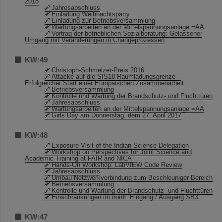
2018
Jahresabschluss
Einladung Weihnachtsparty
Einladung zur Betriebsversammlung
Wartungsarbeiten an der Mittelspannungsanlage =AA
Vortrag der betrieblichen Sozialberatung: Gelassener
Umgang mit Veränderungen in Changeprozessen
KW:49
Christoph-Schmelzer-Preis 2016
Attacke auf die SIS18 Raumladungsgrenze –
Erfolgreicher Start einer Europäischen Zusammenarbeit
Betriebsversammlung
Kontrolle und Wartung der Brandschutz- und Fluchttüren
Jahresabschluss
Wartungsarbeiten an der Mittelspannungsanlage =AA
Girls´Day am Donnerstag, dem 27. April 2017
KW:48
Exposure Visit of the Indian Science Delegation
Workshop on Perspectives for Joint Science and
Academic Training at FAIR and NICA
Hands-On Workshop: LabVIEW Code Review
Jahresabschluss
Umbau Netzwerkverbindung zum Beschleuniger Bereich
Betriebsversammlung
Kontrolle und Wartung der Brandschutz- und Fluchttüren
Einschränkungen im nördl. Eingang / Ausgang SB3
KW:47