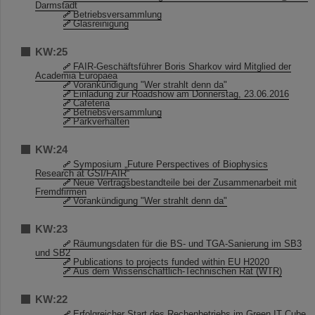
Darmstadt
Betriebsversammlung
Glasreinigung
KW:25
FAIR-Geschäftsführer Boris Sharkov wird Mitglied der
Academia Europaea
Vorankündigung "Wer strahlt denn da"
Einladung zur Roadshow am Donnerstag, 23.06.2016
Cafeteria
Betriebsversammlung
Parkverhalten
KW:24
Symposium „Future Perspectives of Biophysics
Research at GSI/FAIR“
Neue Vertragsbestandteile bei der Zusammenarbeit mit
Fremdfirmen
Vorankündigung "Wer strahlt denn da"
KW:23
Räumungsdaten für die BS- und TGA-Sanierung im SB3
und SB2
Publications to projects funded within EU H2020
Aus dem Wissenschaftlich-Technischen Rat (WTR)
KW:22
Erfolgreicher Start des Rechenbetriebs im Green IT Cube