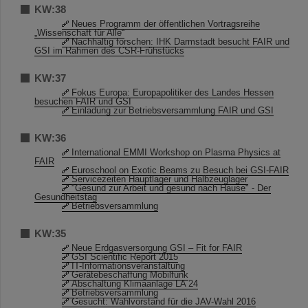
KW:38
Neues Programm der öffentlichen Vortragsreihe
„Wissenschaft für Alle“
Nachhaltig forschen: IHK Darmstadt besucht FAIR und
GSI im Rahmen des CSR-Frühstücks
KW:37
Fokus Europa: Europapolitiker des Landes Hessen
besuchen FAIR und GSI
Einladung zur Betriebsversammlung FAIR und GSI
KW:36
International EMMI Workshop on Plasma Physics at
FAIR
Euroschool on Exotic Beams zu Besuch bei GSI-FAIR
Servicezeiten Hauptlager und Halbzeuglager
"Gesund zur Arbeit und gesund nach Hause" - Der
Gesundheitstag
Betriebsversammlung
KW:35
Neue Erdgasversorgung GSI – Fit for FAIR
GSI Scientific Report 2015
IT-Informationsveranstaltung
Gerätebeschaffung Mobilfunk
Abschaltung Klimaanlage LA 24
Betriebsversammlung
Gesucht: Wahlvorstand für die JAV-Wahl 2016