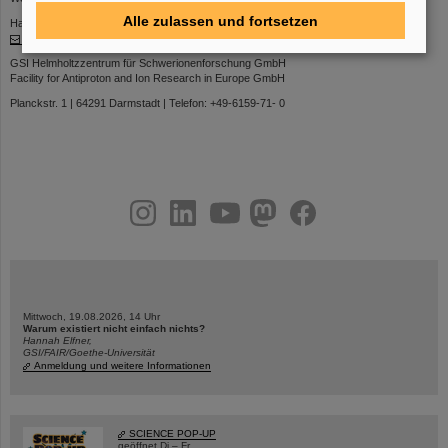
Alle zulassen und fortsetzen
Haben Sie Kommentare oder Vorschläge zu dieser Seite, wenden Sie sich an:
kurier@gsi.de
GSI Helmholtzzentrum für Schwerionenforschung GmbH
Facility for Antiproton and Ion Research in Europe GmbH
Planckstr. 1 | 64291 Darmstadt | Telefon: +49-6159-71- 0
instagram
linkedin
youtube
helmholtz.social
facebook
Mittwoch, 19.08.2026, 14 Uhr
Warum existiert nicht einfach nichts?
Hannah Elfner,
GSI/FAIR/Goethe-Universität
Anmeldung und weitere Informationen
SCIENCE POP-UP
geöffnet Di – Fr,