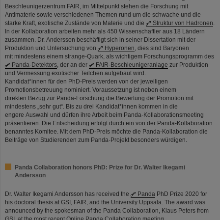
Beschleunigerzentrum FAIR, im Mittelpunkt stehen die Forschung mit
Antimaterie sowie verschiedenen Themen rund um die schwache und die
starke Kraft, exotische Zustände von Materie und die
Struktur von Hadronen
.
In der Kollaboration arbeiten mehr als 450 Wissenschaftler aus 18 Ländern
zusammen. Dr. Andersson beschäftigt sich in seiner Dissertation mit der
Produktion und Untersuchung von
Hyperonen
, dies sind Baryonen
mit mindestens einem strange-Quark, als wichtigem Forschungsprogramm des
Panda-Detektors
, der an der
FAIR-Beschleunigeranlage
zur Produktion
und Vermessung exotischer Teilchen aufgebaut wird.
Kandidat*innen für den PhD-Preis werden von der jeweiligen
Promotionsbetreuung nominiert. Voraussetzung ist neben einem
direkten Bezug zur Panda-Forschung die Bewertung der Promotion mit
mindestens „sehr gut“. Bis zu drei Kandidat*innen kommen in die
engere Auswahl und dürfen ihre Arbeit beim Panda-Kollaborationsmeeting
präsentieren. Die Entscheidung erfolgt durch ein von der Panda-Kollaboration
benanntes Komitee. Mit dem PhD-Preis möchte die Panda-Kollaboration die
Beiträge von Studierenden zum Panda-Projekt besonders würdigen.
Panda Collaboration honors PhD: Prize for Dr. Walter Ikegami
Andersson
Dr. Walter Ikegami Andersson has received the
Panda
PhD Prize 2020 for
his doctoral thesis at GSI, FAIR, and the University Uppsala. The award was
announced by the spokesman of the Panda Collaboration, Klaus Peters from
GSI, at the most recent Online Panda Collaboration meeting.