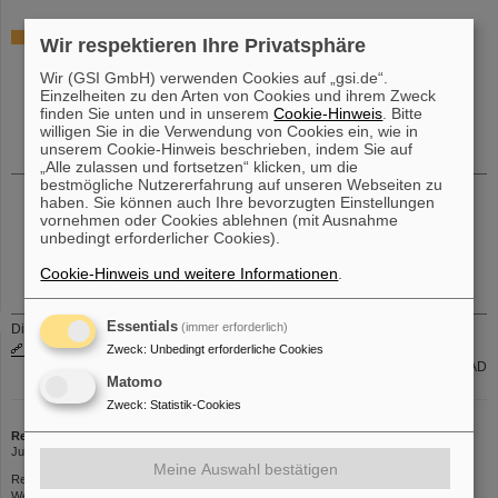
Wissenschaftliche Sitzungen/Seminare bei GSI
Wir respektieren Ihre Privatsphäre
Wir (GSI GmbH) verwenden Cookies auf „gsi.de“.
11.11. 13:15 Uhr, AP-Seminare
Einzelheiten zu den Arten von Cookies und ihrem Zweck
AP-Seminare, 2020-11-11 13:15:00 Uhr
finden Sie unten und in unserem
Cookie-Hinweis
. Bitte
384 670 6358, Zoom
willigen Sie in die Verwendung von Cookies ein, wie in
ONLINE ONLY
Effect of Electron Screening on the α Decay
unserem Cookie-Hinweis beschrieben, indem Sie auf
„Alle zulassen und fortsetzen“ klicken, um die
bestmögliche Nutzererfahrung auf unseren Webseiten zu
12.11. 16:00 Uhr, Accelerator Seminar
haben. Sie können auch Ihre bevorzugten Einstellungen
vornehmen oder Cookies ablehnen (mit Ausnahme
Accelerator Seminar, 2020-11-12 16:00:00 Uhr
KBW Hörsaal & Zoom
unbedingt erforderlicher Cookies).
Simulations on operation of the new UNILAC post-stripper with
intense proton beams: longitudinal phase advances below and
Cookie-Hinweis und weitere Informationen
.
beyond 90
Essentials
(immer erforderlich)
Die aktuellen internen Stellenausschreibungen finden Sie auch unter
www.gsi.de/jobsintern
Zweck
:
Unbedingt erforderliche Cookies
Gruppe PER-PAD
Matomo
Zweck
:
Statistik-Cookies
Redaktion
Jutta Leroudier | Telefon: 2634 | E-Mail:
J.Leroudier@gsi.de
Meine Auswahl bestätigen
Redaktionsschluss: Donnerstags 12 Uhr
Web-Interface zum Einstellen von Beiträgen:
https://kurier.gsi.de