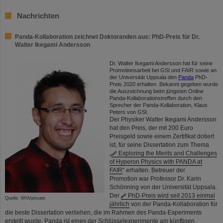
Nachrichten
Panda-Kollaboration zeichnet Doktoranden aus: PhD-Preis für Dr.
Walter Ikegami Andersson
Dr. Walter Ikegami Andersson hat für seine
Promotionsarbeit bei GSI und FAIR sowie an
der Universität Uppsala den
Panda
PhD-
Preis 2020 erhalten. Bekannt gegeben wurde
die Auszeichnung beim jüngsten Online
Panda-Kollaborationstreffen durch den
Sprecher der Panda-Kollaboration, Klaus
Peters von GSI.
Der Physiker Walter Ikegami Andersson
hat den Preis, der mit 200 Euro
Preisgeld sowie einem Zertifikat dotiert
ist, für seine Dissertation zum Thema
„
Exploring the Merits and Challenges
of Hyperon Physics with PANDA at
FAIR
“ erhalten. Betreuer der
Promotion war Professor Dr. Karin
Schönning von der Universität Uppsala.
Der
PhD-Preis wird seit 2013 einmal
Quelle: WIA/private
jährlich
von der Panda-Kollaboration für
die beste Dissertation verliehen, die im Rahmen des Panda-Experiments
erstellt wurde. Panda ist eines der Schlüsselexperimente am künftigen