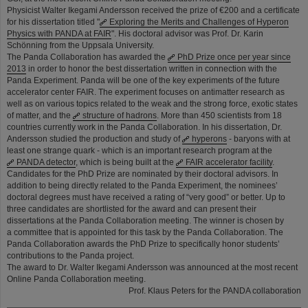
Physicist Walter Ikegami Andersson received the prize of €200 and a certificate
for his dissertation titled "
Exploring the Merits and Challenges of Hyperon
Physics with PANDA at FAIR
". His doctoral advisor was Prof. Dr. Karin
Schönning from the Uppsala University.
The Panda Collaboration has awarded the
PhD Prize once per year since
2013
in order to honor the best dissertation written in connection with the
Panda Experiment. Panda will be one of the key experiments of the future
accelerator center FAIR. The experiment focuses on antimatter research as
well as on various topics related to the weak and the strong force, exotic states
of matter, and the
structure of hadrons
. More than 450 scientists from 18
countries currently work in the Panda Collaboration. In his dissertation, Dr.
Andersson studied the production and study of
hyperons
- baryons with at
least one strange quark - which is an important research program at the
PANDA detector
, which is being built at the
FAIR accelerator facility
.
Candidates for the PhD Prize are nominated by their doctoral advisors. In
addition to being directly related to the Panda Experiment, the nominees’
doctoral degrees must have received a rating of “very good” or better. Up to
three candidates are shortlisted for the award and can present their
dissertations at the Panda Collaboration meeting. The winner is chosen by
a committee that is appointed for this task by the Panda Collaboration. The
Panda Collaboration awards the PhD Prize to specifically honor students’
contributions to the Panda project.
The award to Dr. Walter Ikegami Andersson was announced at the most recent
Online Panda Collaboration meeting.
Prof. Klaus Peters for the PANDA collaboration