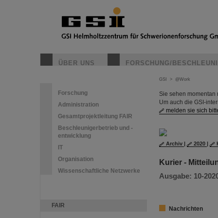
ÜBER UNS
FORSCHUNG/BESCHLEUN
GSI
>
@Work
Forschung
Sie sehen momentan nu
Um auch die GSI-inte
Administration
melden sie sich bitt
Gesamtprojektleitung FAIR
Beschleunigerbetrieb und -
entwicklung
Archiv
|
2020
|
IT
Organisation
Kurier - Mitteil
Wissenschaftliche Netzwerke
Ausgabe: 10-2020 
FAIR
Nachrichten