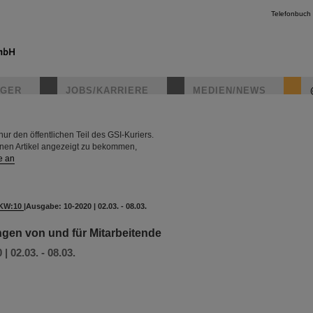
Telefonbuch
IGER
JOBS/KARRIERE
MEDIEN/NEWS
r den öffentlichen Teil des GSI-Kuriers.
instagr
rnen Artikel angezeigt zu bekommen,
e an
KW:10
|
Ausgabe: 10-2020 | 02.03. - 08.03.
ungen von und für Mitarbeitende
| 02.03. - 08.03.