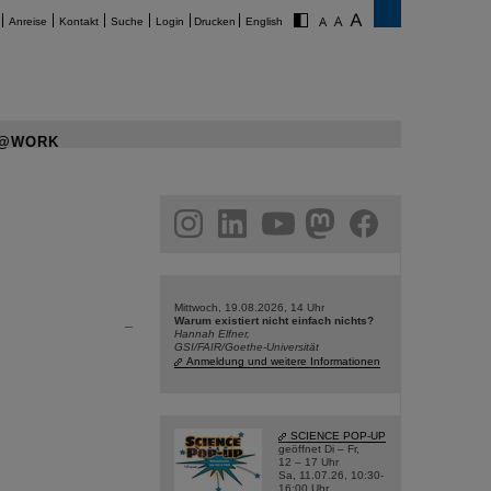
Anreise
Kontakt
Suche
Login
Drucken
English
@WORK
am
linkedin
youtube
helmholtz.social
facebook
Mittwoch, 19.08.2026, 14 Uhr
Warum existiert nicht einfach nichts?
Hannah Elfner,
GSI/FAIR/Goethe-Universität
Anmeldung und weitere Informationen
SCIENCE POP-UP
geöffnet Di – Fr,
12 – 17 Uhr
Sa, 11.07.26, 10:30-
16:00 Uhr