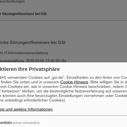
enauschreibungen
e Sitzungen/Seminare bei GSI
iche Sitzungen/Seminare bei GSI
hr, IT-Informationsveranstaltung
nsveranstaltung, 2020-03-05 13:00:00 Uhr
TEE-Diskussionsraum, GSI
en rund um die IT für neue Kollegen und Kolleginnen
ktieren Ihre Privatsphäre
H) verwenden Cookies auf „gsi.de“. Einzelheiten zu den Arten von Co
hr, Biophysics Seminar
 finden Sie unten und in unserem
Cookie-Hinweis
. Bitte willigen Sie in 
on Cookies ein, wie in unserem Cookie-Hinweis beschrieben, indem Si
minar, 2020-03-05 14:00:00 Uhr
 fortsetzen“ klicken, um die bestmögliche Nutzererfahrung auf unsere
, Theory SB3 3.170a, GSI Helmholtzzentrum für Schwerionenforschung GmbH
e können auch Ihre bevorzugten Einstellungen vornehmen oder Cooki
of lung metastases in a mouse osteosarcoma model treated with carbon ions
e unbedingt erforderlicher Cookies).
ibitors
is und weitere Informationen
.
n Stellenausschreibungen finden Sie auch unter
www.gsi.de/jobsintern
entials
(immer erforderlich)