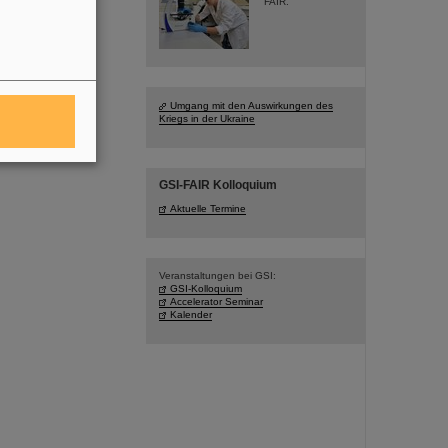
FAIR.
Umgang mit den Auswirkungen des
Kriegs in der Ukraine
GSI-FAIR Kolloquium
Aktuelle Termine
Veranstaltungen bei GSI:
GSI-Kolloquium
Accelerator Seminar
Kalender