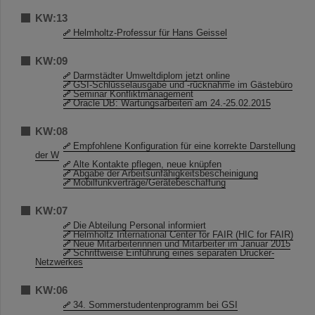
KW:13
Helmholtz-Professur für Hans Geissel
KW:09
Darmstädter Umweltdiplom jetzt online
GSI-Schlüsselausgabe und -rücknahme im Gästebüro
Seminar Konfliktmanagement
Oracle DB: Wartungsarbeiten am 24.-25.02.2015
KW:08
Empfohlene Konfiguration für eine korrekte Darstellung
der W
Alte Kontakte pflegen, neue knüpfen
Abgabe der Arbeitsunfähigkeitsbescheinigung
Mobilfunkverträge/Gerätebeschaffung
KW:07
Die Abteilung Personal informiert
Helmholtz International Center for FAIR (HIC for FAIR)
Neue Mitarbeiterinnen und Mitarbeiter im Januar 2015
Schrittweise Einführung eines separaten Drucker-
Netzwerkes
KW:06
34. Sommerstudentenprogramm bei GSI