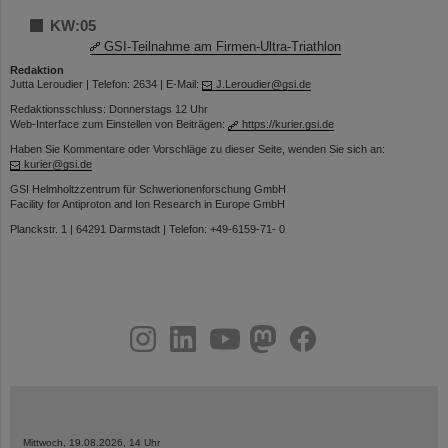
KW:05
GSI-Teilnahme am Firmen-Ultra-Triathlon
Redaktion
Jutta Leroudier | Telefon: 2634 | E-Mail:
J.Leroudier@gsi.de
Redaktionsschluss: Donnerstags 12 Uhr
Web-Interface zum Einstellen von Beiträgen:
https://kurier.gsi.de
Haben Sie Kommentare oder Vorschläge zu dieser Seite, wenden Sie sich an:
kurier@gsi.de
GSI Helmholtzzentrum für Schwerionenforschung GmbH
Facility for Antiproton and Ion Research in Europe GmbH
Planckstr. 1 | 64291 Darmstadt | Telefon: +49-6159-71- 0
instagram
linkedin
youtube
helmholtz.social
facebook
Mittwoch, 19.08.2026, 14 Uhr