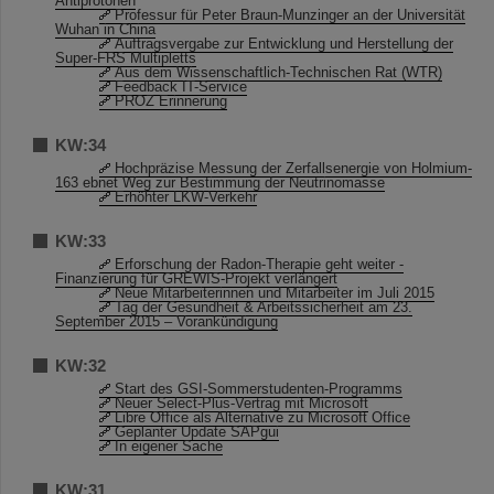
Antiprotonen
Professur für Peter Braun-Munzinger an der Universität
Wuhan in China
Auftragsvergabe zur Entwicklung und Herstellung der
Super-FRS Multipletts
Aus dem Wissenschaftlich-Technischen Rat (WTR)
Feedback IT-Service
PROZ Erinnerung
KW:34
Hochpräzise Messung der Zerfallsenergie von Holmium-
163 ebnet Weg zur Bestimmung der Neutrinomasse
Erhöhter LKW-Verkehr
KW:33
Erforschung der Radon-Therapie geht weiter -
Finanzierung für GREWIS-Projekt verlängert
Neue Mitarbeiterinnen und Mitarbeiter im Juli 2015
Tag der Gesundheit & Arbeitssicherheit am 23.
September 2015 – Vorankündigung
KW:32
Start des GSI-Sommerstudenten-Programms
Neuer Select-Plus-Vertrag mit Microsoft
Libre Office als Alternative zu Microsoft Office
Geplanter Update SAPgui
In eigener Sache
KW:31