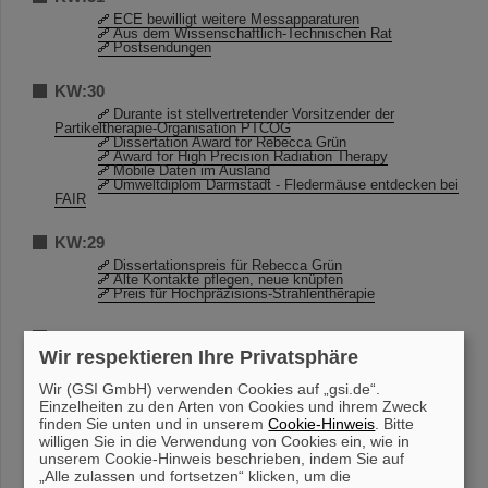
ECE bewilligt weitere Messapparaturen
Aus dem Wissenschaftlich-Technischen Rat
Postsendungen
KW:30
Durante ist stellvertretender Vorsitzender der
Partikeltherapie-Organisation PTCOG
Dissertation Award for Rebecca Grün
Award for High Precision Radiation Therapy
Mobile Daten im Ausland
Umweltdiplom Darmstadt - Fledermäuse entdecken bei
FAIR
KW:29
Dissertationspreis für Rebecca Grün
Alte Kontakte pflegen, neue knüpfen
Preis für Hochpräzisions-Strahlentherapie
KW:28
Wir respektieren Ihre Privatsphäre
Auffrischung der Kenntnisse für Kranführer
Wer strahlt denn da?
Wir (GSI GmbH) verwenden Cookies auf „gsi.de“.
Wiederbelebung des GSI/FAIR-Festkomitees
Es sind noch Plätze frei für den Triathlon “10 Freunde”
Einzelheiten zu den Arten von Cookies und ihrem Zweck
ALICE collaboration week bei GSI
finden Sie unten und in unserem
Cookie-Hinweis
. Bitte
Abteilung BAU macht Begehungen zur
willigen Sie in die Verwendung von Cookies ein, wie in
Raumdatenaufnahme
unserem Cookie-Hinweis beschrieben, indem Sie auf
„Alle zulassen und fortsetzen“ klicken, um die