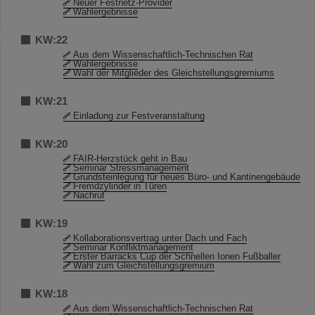
Neuer Festnetz-Provider
Wahlergebnisse
KW:22
Aus dem Wissenschaftlich-Technischen Rat
Wahlergebnisse
Wahl der Mitglieder des Gleichstellungsgremiums
KW:21
Einladung zur Festveranstaltung
KW:20
FAIR-Herzstück geht in Bau
Seminar Stressmanagement
Grundsteinlegung für neues Büro- und Kantinengebäude
Fremdzylinder in Türen
Nachruf
KW:19
Kollaborationsvertrag unter Dach und Fach
Seminar Konfliktmanagement
Erster Barracks Cup der Schnellen Ionen Fußballer
Wahl zum Gleichstellungsgremium
KW:18
Aus dem Wissenschaftlich-Technischen Rat