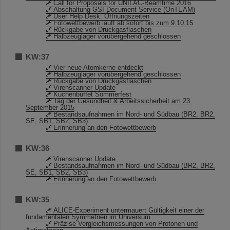
Call for Proposals for UNILAC-Beamtime 2016
Abschaltung GSI Document Service (OnTEAM)
User Help Desk: Öffnungszeiten
Fotowettbewerb läuft ab sofort bis zum 9.10.15
Rückgabe von Druckgasflaschen
Halbzeuglager vorübergehend geschlossen
KW:37
Vier neue Atomkerne entdeckt
Halbzeuglager vorübergehend geschlossen
Rückgabe von Druckgasflaschen
Virenscanner Update
Kuchenbuffet Sommerfest
Tag der Gesundheit & Arbeitssicherheit am 23.
September 2015
Bestandsaufnahmen im Nord- und Südbau (BR2, BR2,
SE, SB1, SB2, SB3)
Erinnerung an den Fotowettbewerb
KW:36
Virenscanner Update
Bestandsaufnahmen im Nord- und Südbau (BR2, BR2,
SE, SB1, SB2, SB3)
Erinnerung an den Fotowettbewerb
KW:35
ALICE-Experiment untermauert Gültigkeit einer der
fundamentalen Symmetrien im Universum
Präzise Vergleichsmessungen von Protonen und