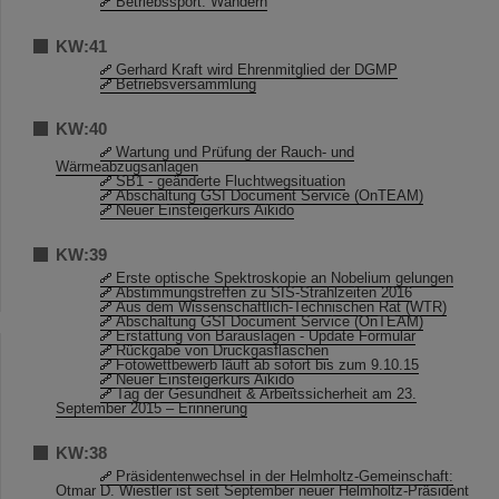
Betriebssport: Wandern
KW:41
Gerhard Kraft wird Ehrenmitglied der DGMP
Betriebsversammlung
KW:40
Wartung und Prüfung der Rauch- und
Wärmeabzugsanlagen
SB1 - geänderte Fluchtwegsituation
Abschaltung GSI Document Service (OnTEAM)
Neuer Einsteigerkurs Aikido
KW:39
Erste optische Spektroskopie an Nobelium gelungen
Abstimmungstreffen zu SIS-Strahlzeiten 2016
Aus dem Wissenschaftlich-Technischen Rat (WTR)
Abschaltung GSI Document Service (OnTEAM)
Erstattung von Barauslagen - Update Formular
Rückgabe von Druckgasflaschen
Fotowettbewerb läuft ab sofort bis zum 9.10.15
Neuer Einsteigerkurs Aikido
Tag der Gesundheit & Arbeitssicherheit am 23.
September 2015 – Erinnerung
KW:38
Präsidentenwechsel in der Helmholtz-Gemeinschaft:
Otmar D. Wiestler ist seit September neuer Helmholtz-Präsident