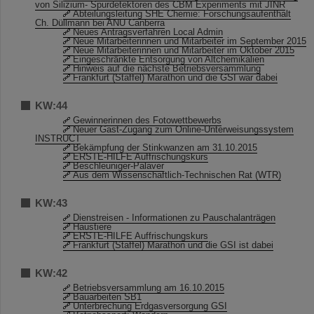
von Silizium- Spurdetektoren des CBM Experiments mit JINR
Abteilungsleitung SHE Chemie: Forschungsaufenthalt
Ch. Düllmann bei ANU Canberra
Neues Antragsverfahren Local Admin
Neue Mitarbeiterinnen und Mitarbeiter im September 2015
Neue Mitarbeiterinnen und Mitarbeiter im Oktober 2015
Eingeschränkte Entsorgung von Altchemikalien
Hinweis auf die nächste Betriebsversammlung
Frankfurt (Staffel) Marathon und die GSI war dabei
KW:44
Gewinnerinnen des Fotowettbewerbs
Neuer Gast-Zugang zum Online-Unterweisungssystem
INSTRUCT
Bekämpfung der Stinkwanzen am 31.10.2015
ERSTE-HILFE Auffrischungskurs
Beschleuniger-Palaver
Aus dem Wissenschaftlich-Technischen Rat (WTR)
KW:43
Dienstreisen - Informationen zu Pauschalanträgen
Haustiere
ERSTE-HILFE Auffrischungskurs
Frankfurt (Staffel) Marathon und die GSI ist dabei
KW:42
Betriebsversammlung am 16.10.2015
Bauarbeiten SB1
Unterbrechung Erdgasversorgung GSI