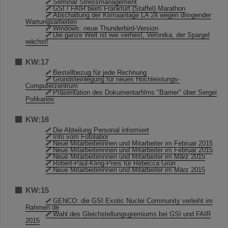
Seminar Stressmanagement
GSI / FAIR beim Frankfurt (Staffel) Marathon
Abschaltung der Klimaanlage LA 24 wegen dringender
Wartungsarbeiten
Windows: neue Thunderbird-Version
Die ganze Welt ist wie verhext, Veronika, der Spargel
wächst!
KW:17
Bestellbezug für jede Rechnung
Grundsteinlegung für neues Hochleistungs-
Computerzentrum
Präsentation des Dokumentarfilms "Barrier" über Sergei
Polikanov
KW:16
Die Abteilung Personal informiert
Info vom Fotolabor
Neue Mitarbeiterinnen und Mitarbeiter im Februar 2015
Neue Mitarbeiterinnen und Mitarbeiter im Februar 2015
Neue Mitarbeiterinnen und Mitarbeiter im März 2015
Robert-Paul-Kling-Preis für Rebecca Grün
Neue Mitarbeiterinnen und Mitarbeiter im März 2015
KW:15
GENCO: die GSI Exotic Nuclei Community verleiht im
Rahmen de
Wahl des Gleichstellungsgremiums bei GSI und FAIR
2015