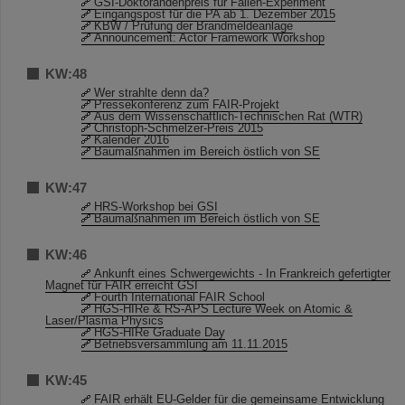
GSI-Doktorandenpreis für Fallen-Experiment
Eingangspost für die PA ab 1. Dezember 2015
KBW / Prüfung der Brandmeldeanlage
Announcement: Actor Framework Workshop
KW:48
Wer strahlte denn da?
Pressekonferenz zum FAIR-Projekt
Aus dem Wissenschaftlich-Technischen Rat (WTR)
Christoph-Schmelzer-Preis 2015
Kalender 2016
Baumaßnahmen im Bereich östlich von SE
KW:47
HRS-Workshop bei GSI
Baumaßnahmen im Bereich östlich von SE
KW:46
Ankunft eines Schwergewichts - In Frankreich gefertigter
Magnet für FAIR erreicht GSI
Fourth International FAIR School
HGS-HIRe & RS-APS Lecture Week on Atomic &
Laser/Plasma Physics
HGS-HIRe Graduate Day
Betriebsversammlung am 11.11.2015
KW:45
FAIR erhält EU-Gelder für die gemeinsame Entwicklung