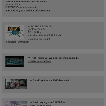
Warum existiert nicht einfach nichts?
Hannah Elfner,
GSI/FAIR/Goethe-Universität
Anmeldung und weitere Informationen
SCIENCE POP-UP
geöffnet Di – Fr,
12 – 17 Uhr
Sa, 11.07.26, 10:30-16:00 Uhr
Ernst-Ludwig-Str. 22
Innenstadt Darmstadt
FAIR-Trailer: Der Weg der Teilchen durch die
Beschleunigeranlage
Rundflug über die FAIR-Baustelle
Besichtigung von GSI/FAIR –
jetzt Termin buchen!