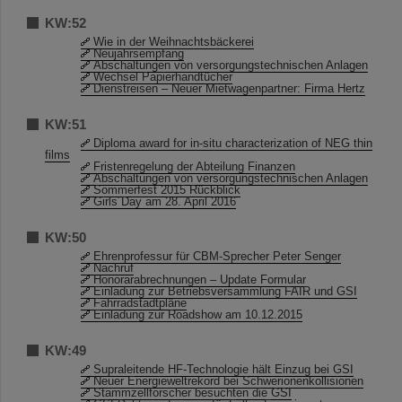
KW:52
Wie in der Weihnachtsbäckerei
Neujahrsempfang
Abschaltungen von versorgungstechnischen Anlagen
Wechsel Papierhandtücher
Dienstreisen – Neuer Mietwagenpartner: Firma Hertz
KW:51
Diploma award for in-situ characterization of NEG thin
films
Fristenregelung der Abteilung Finanzen
Abschaltungen von versorgungstechnischen Anlagen
Sommerfest 2015 Rückblick
Girls´Day am 28. April 2016
KW:50
Ehrenprofessur für CBM-Sprecher Peter Senger
Nachruf
Honorarabrechnungen – Update Formular
Einladung zur Betriebsversammlung FAIR und GSI
Fahrradstadtpläne
Einladung zur Roadshow am 10.12.2015
KW:49
Supraleitende HF-Technologie hält Einzug bei GSI
Neuer Energieweltrekord bei Schwerionenkollisionen
Stammzellforscher besuchten die GSI