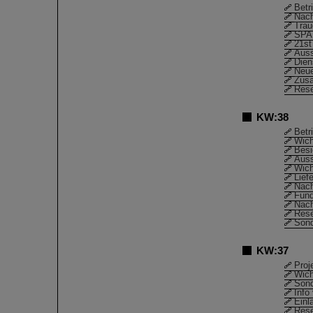
Betr
Nach
Trau
SPA
21st
Auss
Dien
Neue
Zusa
Rese
KW:38
Betr
Wich
Besi
Auss
Wich
Lief
Nach
Fund
Nach
Rese
Sond
KW:37
Proj
Wich
Sond
Info
Einl
Rese