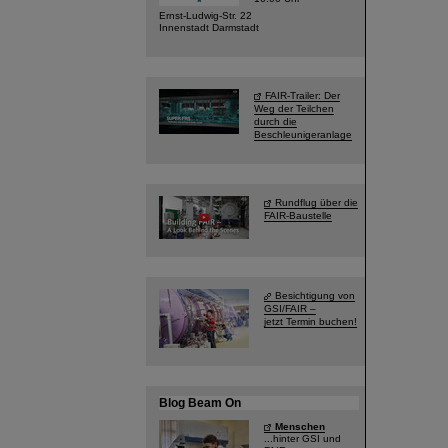
Ernst-Ludwig-Str. 22
Innenstadt Darmstadt
FAIR-Trailer: Der
Weg der Teilchen
durch die
Beschleunigeranlage
Rundflug über die
FAIR-Baustelle
Besichtigung von
GSI/FAIR –
jetzt Termin buchen!
Blog Beam On
Menschen
...hinter GSI und