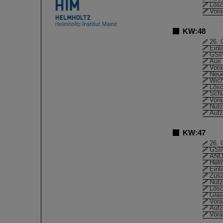
Lösc
Vor
KW:48
26. 
Einl
GSI/
Aus 
Vor
Neue
Wich
Lösc
Schu
Vora
Nutz
Aufz
KW:47
26. 
GSI/
ANOM
Helm
Einl
Zusa
Nutz
Lösc
Glas
Vora
Aufz
Vor