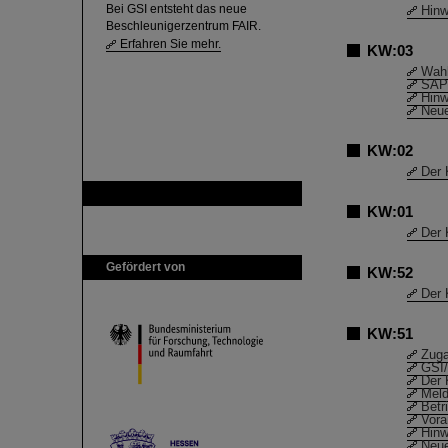
Bei GSI entsteht das neue
Hinw
Beschleunigerzentrum FAIR.
Erfahren Sie mehr.
KW:03
Wahl
SAP
Hinw
Neue
KW:02
Der 
GSI ist Mitglied bei
KW:01
Der 
Gefördert von
KW:52
Der 
KW:51
Zuga
GSI/
Der 
Meld
Betr
Vor
Hinw
Neue