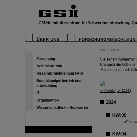
ÜBER UNS
FORSCHUNG/BESCHLEUN
GSI
>
@Work
Forschung
Sie sehen momentan nu
Um auch die GSI-inte
Administration
melden sie sich bitt
Gesamtprojektleitung FAIR
Beschleunigerbetrieb und -
entwicklung
Archiv
|
2024
|
IT
Organisation
2024
Wissenschaftliche Netzwerke
KW:05
Hinw
FAIR
KW:04