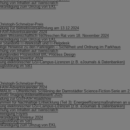
hung von Inhalten auf \\winscratch
ankündigung zum Umzug von EKL
Christoph-Schmelzer-Preis
adung zur Betriebsversammlung am 13.12.2024
FAIR-Adventskalender 2024
dem Wissenschaftlich-Technischen Rat vom 18. November 2024
ankündigung zum Umzug von EKL
r Standorte IT-Werkstatt und IT-Helpdesk
tige Hinweise zu den Parkregeln – Sicherheit und Ordnung im Parkhaus
hung von Inhalten auf \\winscratch
lungsvideo Prozesstool BIC Process Design
nkündigung Inventur 2024
ung elektronischer GSI-Campus-Lizenzen (z.B. eJournals & Datenbanken)
ugsstörung im SB1
Christoph-Schmelzer-Preis
FAIR-Adventskalender 2024
ALIE – Öffentliches Screening der Darmstädter Science-Fiction-Serie am 2
holtz Imaging-Bilderwettbewerb 2025
adung zur GSI/FAIR Roadshow
mmen für Nachhaltige Entwicklung (Teil 3): Energieeffizienzmaßnahmen an
ung elektronischer GSI-Campus-Lizenzen (z.B. eJournals & Datenbanken)
hung von Inhalten auf \\winscratch
reinigung Foyers
nkündigung Inventur 2024
ugsstörung im SB1
ankündigung zum Umzug von EKL