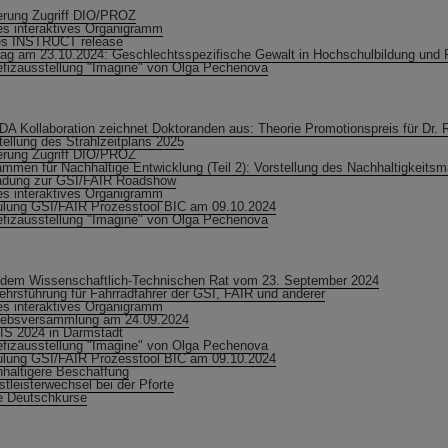
rung Zugriff DIO/PROZ
s interaktives Organigramm
es INSTRUCT release
rag am 23.10.2024: Geschlechtsspezifische Gewalt in Hochschulbildung und
fizausstellung "Imagine" von Olga Pechenova
A Kollaboration zeichnet Doktoranden aus: Theorie Promotionspreis für Dr. 
tellung des Strahlzeitplans 2025
rung Zugriff DIO/PROZ
mmen für Nachhaltige Entwicklung (Teil 2): Vorstellung des Nachhaltigkei
adung zur GSI/FAIR Roadshow
s interaktives Organigramm
lung GSI/FAIR Prozesstool BIC am 09.10.2024
fizausstellung "Imagine" von Olga Pechenova
dem Wissenschaftlich-Technischen Rat vom 23. September 2024
ehrsführung für Fahrradfahrer der GSI, FAIR und anderer
s interaktives Organigramm
iebsversammlung am 24.09.2024
S 2024 in Darmstadt
fizausstellung "Imagine" von Olga Pechenova
lung GSI/FAIR Prozesstool BIC am 09.10.2024
haltigere Beschaffung
stleisterwechsel bei der Pforte
 Deutschkurse