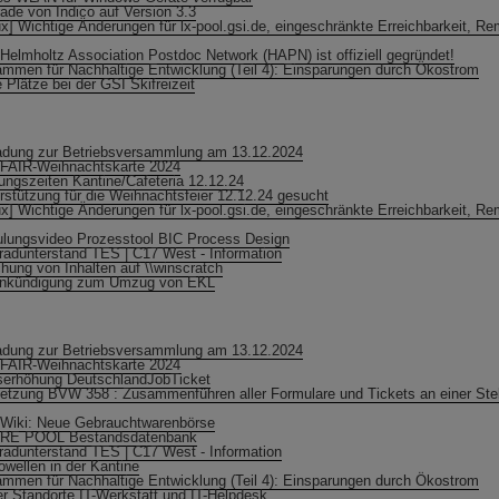
ade von Indico auf Version 3.3
ux] Wichtige Änderungen für lx-pool.gsi.de, eingeschränkte Erreichbarkeit, R
Helmholtz Association Postdoc Network (HAPN) ist offiziell gegründet!
mmen für Nachhaltige Entwicklung (Teil 4): Einsparungen durch Ökostrom
e Plätze bei der GSI Skifreizeit
adung zur Betriebsversammlung am 13.12.2024
FAIR-Weihnachtskarte 2024
ungszeiten Kantine/Cafeteria 12.12.24
rstützung für die Weihnachtsfeier 12.12.24 gesucht
ux] Wichtige Änderungen für lx-pool.gsi.de, eingeschränkte Erreichbarkeit, R
lungsvideo Prozesstool BIC Process Design
radunterstand TES | C17 West - Information
hung von Inhalten auf \\winscratch
ankündigung zum Umzug von EKL
adung zur Betriebsversammlung am 13.12.2024
FAIR-Weihnachtskarte 2024
serhöhung DeutschlandJobTicket
tzung BVW 358 : Zusammenführen aller Formulare und Tickets an einer Stell
Wiki: Neue Gebrauchtwarenbörse
RE POOL Bestandsdatenbank
radunterstand TES | C17 West - Information
owellen in der Kantine
mmen für Nachhaltige Entwicklung (Teil 4): Einsparungen durch Ökostrom
r Standorte IT-Werkstatt und IT-Helpdesk