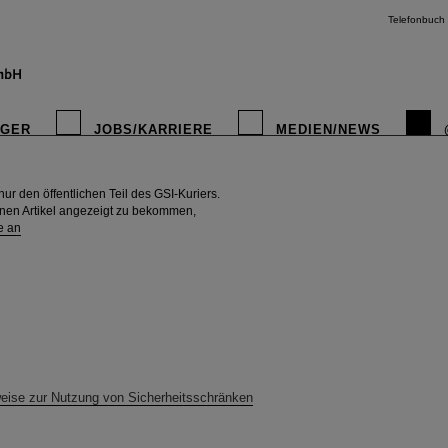
Telefonbuch
IGER
JOBS/KARRIERE
MEDIEN/NEWS
r den öffentlichen Teil des GSI-Kuriers.
instagr
rnen Artikel angezeigt zu bekommen,
e an
eise zur Nutzung von Sicherheitsschränken