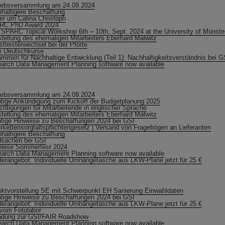
iebsversammlung am 24.09.2024
haltigere Beschaffung
er um Calina Christoph
RC PhD Award 2024
 SPARC Topical Workshop 6th – 10th, Sept. 2024 at the University of Münste
tellung des ehemaligen Mitarbeiters Eberhard Malwitz
stleisterwechsel bei der Pforte
 Deutschkurse
mmen für Nachhaltige Entwicklung (Teil 1): Nachhaltigkeitsverständnis bei 
arch Data Management Planning software now available
iebsversammlung am 24.09.2024
tige Ankündigung zum Kickoff der Budgetplanung 2025
chtigungen für Mitarbeitende in englischer Sprache
tellung des ehemaligen Mitarbeiters Eberhard Malwitz
tige Hinweise zu Beschaffungen 2024 bei GSI
erkettensorgfaltspflichtengesetz | Versand von Fragebögen an Lieferanten
haltigere Beschaffung
sachen bei GSI
lese Sommerfest 2024
arch Data Management Planning software now available
erangebot: Individuelle Umhängetasche aus LKW-Plane jetzt für 25 €
ektvorstellung SE mit Schwerpunkt EH Sanierung Einwahldaten
tige Hinweise zu Beschaffungen 2024 bei GSI
erangebot: Individuelle Umhängetasche aus LKW-Plane jetzt für 25 €
 vom Fotolabor
adung zur GSI/FAIR Roadshow
arch Data Management Planning software now available