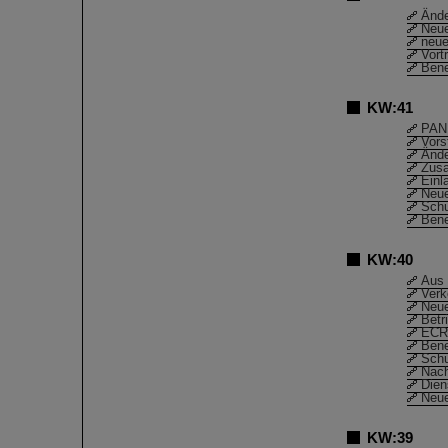
Ände
Neue
neu
Vort
Bene
KW:41
PAND
Vors
Ände
Zusa
Einl
Neue
Schu
Bene
KW:40
Aus 
Verk
Neue
Betr
ECRI
Bene
Schu
Nach
Dien
Neue
KW:39