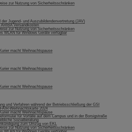
eise zur Nutzung von Sicherheitsschränken
 der Jugend- und Auszubildendenvertretung (JAV)
 ARIBA Versandkosten
eise zur Nutzung von Sicherheitsschränken
s WLAN für Windows Geräte verfügbar
Kurier macht Weihnachtspause
Kurier macht Weihnachtspause
Kurier macht Weihnachtspause
ng und Verfahren während der Betriebsschließung der GSI
FAIR-Weihnachtskarte 2024
Kurier macht Weihnachtspause
eformular für Vorfälle auf dem Campus und in der Borsigstraße
iebliche Sozialberatung
ankündigung zum Umzug von EKL
eise zur Nutzung von Sicherheitsschränken
s WLAN für Windows Geräte verfügbar