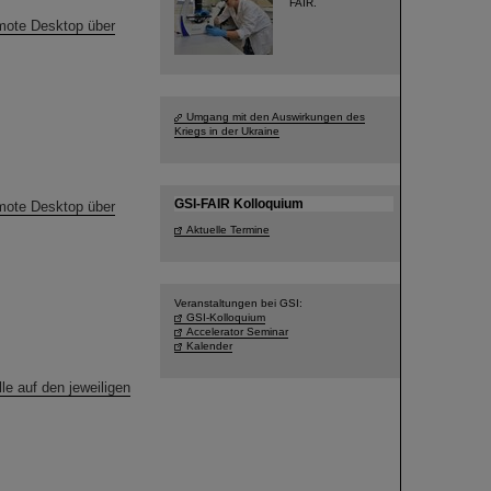
FAIR.
emote Desktop über
Umgang mit den Auswirkungen des
Kriegs in der Ukraine
GSI-FAIR Kolloquium
emote Desktop über
Aktuelle Termine
Veranstaltungen bei GSI:
GSI-Kolloquium
Accelerator Seminar
Kalender
e auf den jeweiligen