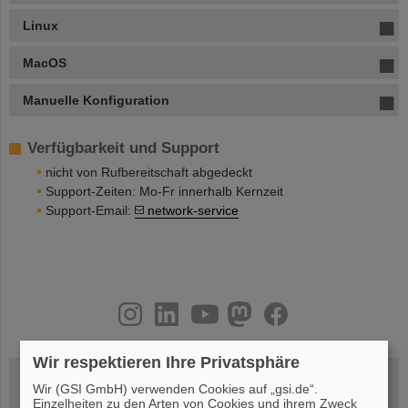
Linux
MacOS
Manuelle Konfiguration
Verfügbarkeit und Support
nicht von Rufbereitschaft abgedeckt
Support-Zeiten: Mo-Fr innerhalb Kernzeit
Support-Email:
network-service
instagram
linkedin
youtube
helmholtz.social
facebook
Wir respektieren Ihre Privatsphäre
Wir (GSI GmbH) verwenden Cookies auf „gsi.de“.
Einzelheiten zu den Arten von Cookies und ihrem Zweck