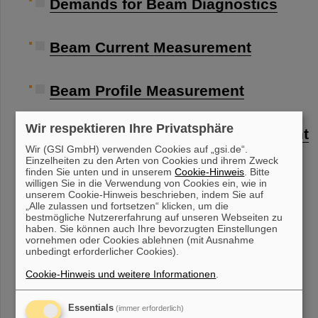
Demands for Beam Diagnostics
Beam Current Measurement
Beam Profile Measurement
Wir respektieren Ihre Privatsphäre
Transverse Emittance Measurement
Wir (GSI GmbH) verwenden Cookies auf „gsi.de“.
Einzelheiten zu den Arten von Cookies und ihrem Zweck
finden Sie unten und in unserem
Cookie-Hinweis
. Bitte
Pick-Ups for bunched Beams
willigen Sie in die Verwendung von Cookies ein, wie in
unserem Cookie-Hinweis beschrieben, indem Sie auf
„Alle zulassen und fortsetzen“ klicken, um die
bestmögliche Nutzererfahrung auf unseren Webseiten zu
Longitudinal Measurements
haben. Sie können auch Ihre bevorzugten Einstellungen
vornehmen oder Cookies ablehnen (mit Ausnahme
unbedingt erforderlicher Cookies).
Beam Loss Monitors
Cookie-Hinweis und weitere Informationen
.
Conclusion
Essentials
(immer erforderlich)