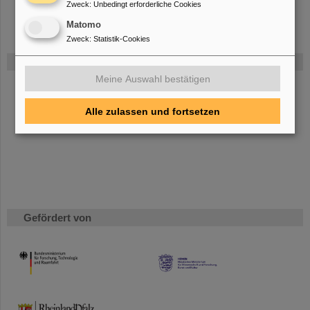
Zweck
:
Unbedingt erforderliche Cookies
Matomo
Zweck
:
Statistik-Cookies
FAIR
Meine Auswahl bestätigen
Bei GSI entsteht das neue Beschleunigerzentrum FAIR.
Erfahren Sie mehr.
Alle zulassen und fortsetzen
Gefördert von
HMWK
TMWWDG