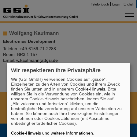
Telefonbuch
Login
English
Wolfgang Kaufmann
Electronics Development
Telefon: +49-6159-71-2288
Room: BR3 1.157
Email:
w.kaufmann(at)gsi.de
Wir respektieren Ihre Privatsphäre
Wir (GSI GmbH) verwenden Cookies auf „gsi.de“.
Einzelheiten zu den Arten von Cookies und ihrem Zweck
finden Sie unten und in unserem
Cookie-Hinweis
. Bitte
willigen Sie in die Verwendung von Cookies ein, wie in
unserem Cookie-Hinweis beschrieben, indem Sie auf
Cookie Einstellungen
Cookie-Hinweise
Sitemap
„Alle zulassen und fortsetzen“ klicken, um die
Impressum
Datenschutz
Haftungsausschluss
bestmögliche Nutzererfahrung auf unseren Webseiten zu
haben. Sie können auch Ihre bevorzugten Einstellungen
Urheberrecht
Erklärung zur Barrierefreiheit
vornehmen oder Cookies ablehnen (mit Ausnahme
unbedingt erforderlicher Cookies).
Cookie-Hinweis und weitere Informationen
.