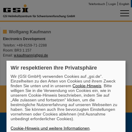
Telefonbuch
Login
English
Wolfgang Kaufmann
Electronics Development
Telefon: +49-6159-71-2288
Room: BR3 1.157
Email:
w.kaufmann(at)gsi.de
Wir respektieren Ihre Privatsphäre
Wir (GSI GmbH) verwenden Cookies auf „gsi.de“.
Einzelheiten zu den Arten von Cookies und ihrem Zweck
finden Sie unten und in unserem
Cookie-Hinweis
. Bitte
willigen Sie in die Verwendung von Cookies ein, wie in
Cookie Einstellungen
Cookie-Hinweise
Sitemap
unserem Cookie-Hinweis beschrieben, indem Sie auf
Impressum
Datenschutz
Haftungsausschluss
„Alle zulassen und fortsetzen“ klicken, um die
bestmögliche Nutzererfahrung auf unseren Webseiten zu
Urheberrecht
Erklärung zur Barrierefreiheit
haben. Sie können auch Ihre bevorzugten Einstellungen
vornehmen oder Cookies ablehnen (mit Ausnahme
unbedingt erforderlicher Cookies).
Cookie-Hinweis und weitere Informationen
.