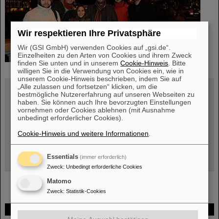
Wir respektieren Ihre Privatsphäre
Wir (GSI GmbH) verwenden Cookies auf „gsi.de“.
Einzelheiten zu den Arten von Cookies und ihrem Zweck
finden Sie unten und in unserem
Cookie-Hinweis
. Bitte
willigen Sie in die Verwendung von Cookies ein, wie in
unserem Cookie-Hinweis beschrieben, indem Sie auf
„Alle zulassen und fortsetzen“ klicken, um die
Wissenschaftlicher Jahresbericht
bestmögliche Nutzererfahrung auf unseren Webseiten zu
haben. Sie können auch Ihre bevorzugten Einstellungen
Herunterladen der neuesten Ausgabe
vornehmen oder Cookies ablehnen (mit Ausnahme
Internationales Sommerstudenten -Programm
unbedingt erforderlicher Cookies).
Stellenangebote
Cookie-Hinweis und weitere Informationen
.
Doktor- und Diplom- arbeiten
Wissenschaftliche Sitzungen/Seminare bei GSI
Essentials
(immer erforderlich)
Zweck
:
Unbedingt erforderliche Cookies
Matomo
Zweck
:
Statistik-Cookies
FAIR