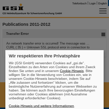
Telefonbuch
Login
English
Publications 2011-2012
Transfer Error
An network transfer error is occurred! The message was ...
CURL ( 35 ) = Unknown SSL protocol error in connection to
repository.gsi.de:443
Wir respektieren Ihre Privatsphäre
Wir (GSI GmbH) verwenden Cookies auf „gsi.de“.
Einzelheiten zu den Arten von Cookies und ihrem Zweck
finden Sie unten und in unserem
Cookie-Hinweis
. Bitte
willigen Sie in die Verwendung von Cookies ein, wie in
unserem Cookie-Hinweis beschrieben, indem Sie auf
„Alle zulassen und fortsetzen“ klicken, um die
bestmögliche Nutzererfahrung auf unseren Webseiten zu
Cookie Einstellungen
Cookie-Hinweise
Sitemap
haben. Sie können auch Ihre bevorzugten Einstellungen
vornehmen oder Cookies ablehnen (mit Ausnahme
Impressum
Datenschutz
Haftungsausschluss
unbedingt erforderlicher Cookies).
Urheberrecht
Erklärung zur Barrierefreiheit
Cookie-Hinweis und weitere Informationen
.