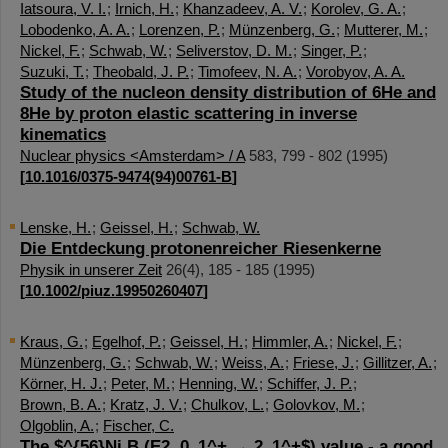
Iatsoura, V. I.
;
Irnich, H.
;
Khanzadeev, A. V.
;
Korolev, G. A.
;
Lobodenko, A. A.
;
Lorenzen, P.
;
Münzenberg, G.
;
Mutterer, M.
;
Nickel, F.
;
Schwab, W.
;
Seliverstov, D. M.
;
Singer, P.
;
Suzuki, T.
;
Theobald, J. P.
;
Timofeev, N. A.
;
Vorobyov, A. A.
Study of the nucleon density distribution of 6He and
8He by proton elastic scattering in inverse
kinematics
Nuclear physics <Amsterdam> / A
583
,
799 - 802
(
1995
)
[
10.1016/0375-9474(94)00761-B
]
Lenske, H.
;
Geissel, H.
;
Schwab, W.
Die Entdeckung protonenreicher Riesenkerne
Physik in unserer Zeit
26
(
4
),
185 - 185
(
1995
)
[
10.1002/piuz.19950260407
]
Kraus, G.
;
Egelhof, P.
;
Geissel, H.
;
Himmler, A.
;
Nickel, F.
;
Münzenberg, G.
;
Schwab, W.
;
Weiss, A.
;
Friese, J.
;
Gillitzer, A.
;
Körner, H. J.
;
Peter, M.
;
Henning, W.
;
Schiffer, J. P.
;
Brown, B. A.
;
Kratz, J. V.
;
Chulkov, L.
;
Golovkov, M.
;
Olgoblin, A.
;
Fischer, C.
The $^{56}Ni B (E2, 0_1^+ → 2_1^+$) value - a good