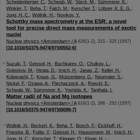
Scheidenberger, C.
;
Schwab, W.
;
Steck, M.
;
Sümmerer, K.
;
Winkler, T.
;
Beha, T.
;
Falch, M.
;
Kerscher, T.
;
Löbner, K. E. G.
;
Jung, H. C.
;
Wollnik, H.
;
Novikov, Y.
Schottky mass spectrometry at the ESR: a novel
tool for precise direct mass measurements of exotic
nuclei
Nuclear physics <Amsterdam> / A
626
(
1-2
),
315 - 325
(
1997
)
[
10.1016/S0375-9474(97)00552-6
]
Suzuki, T.
;
Geissel, H.
;
Bochkarev, O.
;
Chulkov, L.
;
Golovkov, M.
;
Hirata, D.
;
Irnich, H.
;
Janas, Z.
;
Keller, H.
;
Kobayashi, T.
;
Kraus, G.
;
Münzenberg, G.
;
Neumaier, S.
;
Nickel, F.
;
Ozawa, A.
;
Piechaczeck, A.
;
Roeckl, E.
;
Schwab, W.
;
Sümmerer, K.
;
Yoshida, K.
;
Tanihata, I.
Matter radii of Na and Mg isotopes
Nuclear physics <Amsterdam> / A
616
(
1-2
),
286 - 292
(
1997
)
[
10.1016/S0375-9474(97)00099-7
]
Wollnik, H.
;
Beckert, K.
;
Beha, T.
;
Bosch, F.
;
Eickhoff, H.
;
Franzke, B.
;
Fujita, Y.
;
Geissel, H.
;
Haussmann, M.
;
Irnich, H.
;
Jung, H. C.
;
Kerscher, T.
;
Klepper, O.
;
Kluge, H. -.
;