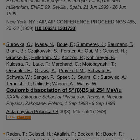
Experimental nuclear physics in europe: Facing the next
millennium
,
ENPE 99
,
Sevilla
,
Spain
, 21 Jun 1999 - 26 Jun
1999
New York, NY : AIP, AIP CONFERENCE PROCEEDINGS
495
,
29 -32
(
1999
)
[
10.1063/1.1301730
]
Surowka, G.
;
Iwasa, N.
;
Boue, F.
;
Sümmerer, K.
;
Baumann, T.
;
Blank, B.
;
Czajkowski, S.
;
Forster, A.
;
Gai, M.
;
Geissel, H.
;
Grosse, E.
;
Hellström, M.
;
Koczon, P.
;
Kohlmeyer, B.
;
Kulessa, R.
;
Laue, F.
;
Marchand, C.
;
Motobayashi, T.
;
Oeschler, H.
;
Ozawa, A.
;
Pravikoff, M.
;
Schwab, E.
;
Schwab, W.
;
Senger, P.
;
Speer, J.
;
Sturm, C.
;
Surowiec, A.
;
Teranishi, T.
;
Uhlig, F.
;
Wagner, A.
;
Walus, W.
Coulomb dissociation of $^{8}B$ at 254 MeV/u
XXXIII Zakopane School of Physics on Trends in Nuclear
Physics
,
Zakopane
,
Poland
, 1 Sep 1998 - 9 Sep 1998
Acta physica Polonica / B
30
(
3
),
549 - 554
(
1999
)
Radon, T.
;
Geissel, H.
;
Attallah, F.
;
Beckert, K.
;
Bosch, F.
;