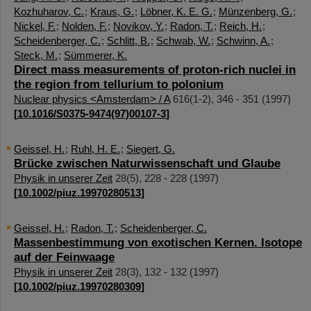
Kozhuharov, C.
;
Kraus, G.
;
Löbner, K. E. G.
;
Münzenberg, G.
;
Nickel, F.
;
Nolden, F.
;
Novikov, Y.
;
Radon, T.
;
Reich, H.
;
Scheidenberger, C.
;
Schlitt, B.
;
Schwab, W.
;
Schwinn, A.
;
Steck, M.
;
Sümmerer, K.
Direct mass measurements of proton-rich nuclei in
the region from tellurium to polonium
Nuclear physics <Amsterdam> / A
616
(
1-2
),
346 - 351
(
1997
)
[
10.1016/S0375-9474(97)00107-3
]
Geissel, H.
;
Ruhl, H. E.
;
Siegert, G.
Brücke zwischen Naturwissenschaft und Glaube
Physik in unserer Zeit
28
(
5
),
228 - 228
(
1997
)
[
10.1002/piuz.19970280513
]
Geissel, H.
;
Radon, T.
;
Scheidenberger, C.
Massenbestimmung von exotischen Kernen. Isotope
auf der Feinwaage
Physik in unserer Zeit
28
(
3
),
132 - 132
(
1997
)
[
10.1002/piuz.19970280309
]