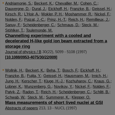
Andriamonje, S.
;
Beckert, K.
;
Chevallier, M.
;
Cohen, C.
;
Dauvergne, D.
;
Dural, J.
;
Eickhoff, H.
;
Franzke, B.
;
Geissel, H.
;
Kirsch, R.
;
L'Hoir, A.
;
Mokler, P. H.
;
Moshammer, R.
;
Nickel, F.
;
Nolden, F.
;
Poizat, J.-C.
;
Prinz, H.-T.
;
Reich, H.
;
Remillieux, J.
;
Sanuy, F.
;
Scheidenberger, C.
;
Schmaus, D.
;
Steck, M.
;
Stöhlker, T.
;
Toulemonde, M.
Channelling experiment with a cooled and
decelerated H-like gold ion beam extracted from a
storage ring
Journal of physics / B
30
(
22
),
5099 - 5108
(
1997
)
[
10.1088/0953-4075/30/22/009
]
Wollnik, H.
;
Beckert, K.
;
Beha, T.
;
Bosch, F.
;
Eickhoff, H.
;
Franzke, B.
;
Fujita, Y.
;
Geissel, H.
;
Hausmann, M.
;
Irnich, H.
;
Jung, H.
;
Kerscher, T.
;
Kluge, H.-J.
;
Kozhuharov, C.
;
Kraus, G.
;
Lobner, K.
;
Munzenberg, G.
;
Novikov, Y.
;
Nickel, F.
;
Nolden, F.
;
Patyk, Z.
;
Radon, T.
;
Reich, H.
;
Scheidenberger, C.
;
Schlitt, B.
;
Schwab, W.
;
Steck, M.
;
Summerer, K.
;
Klepper, O.
Mass measurements of short lived nuclei at GSI
Abstracts of papers
213
,
13 - NUCL
(
1997
)