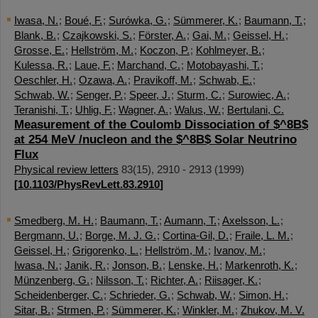
Iwasa, N.
;
Boué, F.
;
Surówka, G.
;
Sümmerer, K.
;
Baumann, T.
;
Blank, B.
;
Czajkowski, S.
;
Förster, A.
;
Gai, M.
;
Geissel, H.
;
Grosse, E.
;
Hellström, M.
;
Koczon, P.
;
Kohlmeyer, B.
;
Kulessa, R.
;
Laue, F.
;
Marchand, C.
;
Motobayashi, T.
;
Oeschler, H.
;
Ozawa, A.
;
Pravikoff, M.
;
Schwab, E.
;
Schwab, W.
;
Senger, P.
;
Speer, J.
;
Sturm, C.
;
Surowiec, A.
;
Teranishi, T.
;
Uhlig, F.
;
Wagner, A.
;
Walus, W.
;
Bertulani, C.
Measurement of the Coulomb Dissociation of $^8B$
at 254 MeV /nucleon and the $^8B$ Solar Neutrino
Flux
Physical review letters
83
(
15
),
2910 - 2913
(
1999
)
[
10.1103/PhysRevLett.83.2910
]
Smedberg, M. H.
;
Baumann, T.
;
Aumann, T.
;
Axelsson, L.
;
Bergmann, U.
;
Borge, M. J. G.
;
Cortina-Gil, D.
;
Fraile, L. M.
;
Geissel, H.
;
Grigorenko, L.
;
Hellström, M.
;
Ivanov, M.
;
Iwasa, N.
;
Janik, R.
;
Jonson, B.
;
Lenske, H.
;
Markenroth, K.
;
Münzenberg, G.
;
Nilsson, T.
;
Richter, A.
;
Riisager, K.
;
Scheidenberger, C.
;
Schrieder, G.
;
Schwab, W.
;
Simon, H.
;
Sitar, B.
;
Strmen, P.
;
Sümmerer, K.
;
Winkler, M.
;
Zhukov, M. V.