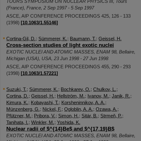
TOURS SYMPOSIUM ON NUCLEAR PHYSICS III
,
Tours
(France)
,
France
, 2 Sep 1997 - 5 Sep 1997
ASCE, AIP CONFERENCE PROCEEDINGS
425
,
126 - 133
(
1998
)
[
10.1063/1.55146
]
Cortina-Gil, D.
;
Sümmerer, K.
;
Baumann, T.
;
Geissel, H.
Cross-section studies of light exotic nuclei
EXOTIC NUCLEI AND ATOMIC MASSES
,
ENAM 98
,
Bellaire,
Michigan (USA)
,
USA
, 23 Jun 1998 - 27 Jun 1998
ASCE, AIP CONFERENCE PROCEEDINGS
455
,
290 - 293
(
1998
)
[
10.1063/1.57221
]
Suzuki, T.
;
Sümmerer, K.
;
Bochkarev, O.
;
Chulkov, L.
;
Cortina, D.
;
Geissel, H.
;
Hellström, M.
;
Ivanov, M.
;
Janik, R.
;
Kimura, K.
;
Kobayashi, T.
;
Korsheninnikov, A. A.
;
Münzenberg, G.
;
Nickel, F.
;
Ogloblin, A. A.
;
Ozawa, A.
;
Pfützner, M.
;
Pribora, V.
;
Simon, H.
;
Sitár, B.
;
Strmeň, P.
;
Tanihata, I.
;
Winkler, M.
;
Yoshida, K.
Nuclear radii of $^{14}Be$ and $^{17,19}B$
EXOTIC NUCLEI AND ATOMIC MASSES
,
ENAM 98
,
Bellaire,