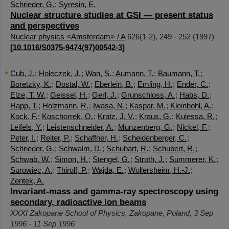
Schrieder, G.
;
Syresin, E.
Nuclear structure studies at GSI — present status
and perspectives
Nuclear physics <Amsterdam> / A
626
(
1-2
),
249 - 252
(
1997
)
[
10.1016/S0375-9474(97)00542-3
]
Cub, J.
;
Holeczek, J.
;
Wan, S.
;
Aumann, T.
;
Baumann, T.
;
Boretzky, K.
;
Dostal, W.
;
Eberlein, B.
;
Emling, H.
;
Ender, C.
;
Elze, T. W.
;
Geissel, H.
;
Gerl, J.
;
Grunschloss, A.
;
Habs, D.
;
Happ, T.
;
Holzmann, R.
;
Iwasa, N.
;
Kaspar, M.
;
Kleinbohl, A.
;
Kock, F.
;
Koschorrek, O.
;
Kratz, J. V.
;
Kraus, G.
;
Kulessa, R.
;
Leifels, Y.
;
Leistenschneider, A.
;
Munzenberg, G.
;
Nickel, F.
;
Peter, I.
;
Reiter, P.
;
Schaffner, H.
;
Scheidenberger, C.
;
Schrieder, G.
;
Schwalm, D.
;
Schubart, R.
;
Schubert, R.
;
Schwab, W.
;
Simon, H.
;
Stengel, G.
;
Stroth, J.
;
Summerer, K.
;
Surowiec, A.
;
Thirolf, P.
;
Wajda, E.
;
Wollersheim, H.-J.
;
Zentek, A.
Invariant-mass and gamma-ray spectroscopy using
secondary, radioactive ion beams
XXXI Zakopane School of Physics
,
Zakopane
,
Poland
, 3 Sep
1996 - 11 Sep 1996