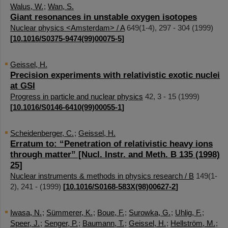
Walus, W.
;
Wan, S.
Giant resonances in unstable oxygen isotopes
Nuclear physics <Amsterdam> / A
649
(
1-4
),
297 - 304
(
1999
)
[
10.1016/S0375-9474(99)00075-5
]
Geissel, H.
Precision experiments with relativistic exotic nuclei
at GSI
Progress in particle and nuclear physics
42
,
3 - 15
(
1999
)
[
10.1016/S0146-6410(99)00055-1
]
Scheidenberger, C.
;
Geissel, H.
Erratum to: “Penetration of relativistic heavy ions
through matter” [Nucl. Instr. and Meth. B 135 (1998)
25]
Nuclear instruments & methods in physics research / B
149
(
1-
2
),
241 -
(
1999
)
[
10.1016/S0168-583X(98)00627-2
]
Iwasa, N.
;
Sümmerer, K.
;
Boue, F.
;
Surowka, G.
;
Uhlig, F.
;
Speer, J.
;
Senger, P.
;
Baumann, T.
;
Geissel, H.
;
Hellström, M.
;