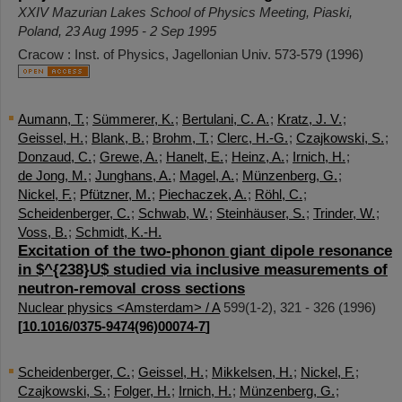
XXIV Mazurian Lakes School of Physics Meeting
,
Piaski
,
Poland
, 23 Aug 1995 - 2 Sep 1995
Cracow : Inst. of Physics, Jagellonian Univ.
573-579
(
1996
)
Aumann, T.
;
Sümmerer, K.
;
Bertulani, C. A.
;
Kratz, J. V.
;
Geissel, H.
;
Blank, B.
;
Brohm, T.
;
Clerc, H.-G.
;
Czajkowski, S.
;
Donzaud, C.
;
Grewe, A.
;
Hanelt, E.
;
Heinz, A.
;
Irnich, H.
;
de Jong, M.
;
Junghans, A.
;
Magel, A.
;
Münzenberg, G.
;
Nickel, F.
;
Pfützner, M.
;
Piechaczek, A.
;
Röhl, C.
;
Scheidenberger, C.
;
Schwab, W.
;
Steinhäuser, S.
;
Trinder, W.
;
Voss, B.
;
Schmidt, K.-H.
Excitation of the two-phonon giant dipole resonance
in $^{238}U$ studied via inclusive measurements of
neutron-removal cross sections
Nuclear physics <Amsterdam> / A
599
(
1-2
),
321 - 326
(
1996
)
[
10.1016/0375-9474(96)00074-7
]
Scheidenberger, C.
;
Geissel, H.
;
Mikkelsen, H.
;
Nickel, F.
;
Czajkowski, S.
;
Folger, H.
;
Irnich, H.
;
Münzenberg, G.
;