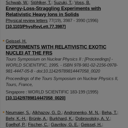
Schwab, W.
;
Stöhlker, T.
;
Suzuki, T.
;
Voss, B.
Energy-Loss-Straggling Experiments with
Relativistic Heavy Ions in Solids
Physical review letters
77
(
19
),
3987 - 3990
(
1996
)
[
10.1103/PhysRevLett.77.3987
]
Geissel, H.
EXPERIMENTS WITH RELATIVISTIC EXOTIC
NUCLEI AT THE FRS
Tours Symposium on Nuclear Physics II : [Proceedings] -
WORLD SCIENTIFIC, 1995. - ISBN 978-981-02-2156-0978-
981-4447-05-8 - doi:10.1142/9789814447058_0020
Proceedings of the Tours Symposium on Nuclear Physics II
,
Tours
,
France
,
Singapore : WORLD SCIENTIFIC
183-199
(
1995
)
[
10.1142/9789814447058_0020
]
Neumaier, S.
;
Alkhazov, G. D.
;
Andronenko, M. N.
;
Beha, T.
;
Behr, K.-H.
;
Brünle, A.
;
Burkhard, K.
;
Dobrovolsky, A. V.
;
Egelhof, P.
;
Fischer, C.
;
Gavrilov, G. E.
;
Geissel, H.
;