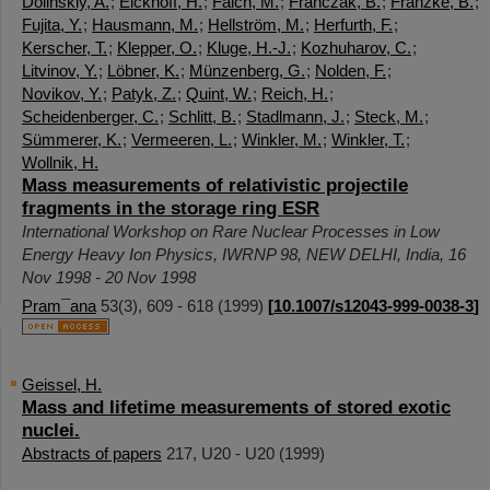
Dolinskiy, A.
;
Eickhoff, H.
;
Falch, M.
;
Franczak, B.
;
Franzke, B.
;
Fujita, Y.
;
Hausmann, M.
;
Hellström, M.
;
Herfurth, F.
;
Kerscher, T.
;
Klepper, O.
;
Kluge, H.-J.
;
Kozhuharov, C.
;
Litvinov, Y.
;
Löbner, K.
;
Münzenberg, G.
;
Nolden, F.
;
Novikov, Y.
;
Patyk, Z.
;
Quint, W.
;
Reich, H.
;
Scheidenberger, C.
;
Schlitt, B.
;
Stadlmann, J.
;
Steck, M.
;
Sümmerer, K.
;
Vermeeren, L.
;
Winkler, M.
;
Winkler, T.
;
Wollnik, H.
Mass measurements of relativistic projectile
fragments in the storage ring ESR
International Workshop on Rare Nuclear Processes in Low
Energy Heavy Ion Physics
,
IWRNP 98
,
NEW DELHI
,
India
, 16
Nov 1998 - 20 Nov 1998
Pram¯ana
53
(
3
),
609 - 618
(
1999
)
[
10.1007/s12043-999-0038-3
]
Geissel, H.
Mass and lifetime measurements of stored exotic
nuclei.
Abstracts of papers
217
,
U20 - U20
(
1999
)