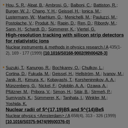
Hou, S. R.
;
Alpat, B.
;
Ambrosi, G.
;
Balboni, C.
;
Battiston, R.
;
Burger, W. J.
;
Chang, Y. H.
;
Geissel, H.
;
Ionica, M.
;
Lustermann, W.
;
Maehlum, G.
;
Menichelli, M.
;
Pauluzzi, M.
;
Postolache, V.
;
Produit, N.
;
Rapin, D.
;
Ren, D.
;
Ribordy, M.
;
Sann, H.
;
Schardt, D.
;
Sümmerer, K.
;
Viertel, G.
High-resolution tracking with silicon strip detectors
for relativistic ions
Nuclear instruments & methods in physics research / A
435
(
1-
2
),
169 - 177
(
1999
)
[
10.1016/S0168-9002(99)00428-3
]
Suzuki, T.
;
Kanungo, R.
;
Bochkarev, O.
;
Chulkov, L.
;
Cortina, D.
;
Fukuda, M.
;
Geissel, H.
;
Hellström, M.
;
Ivanov, M.
;
Janik, R.
;
Kimura, K.
;
Kobayashi, T.
;
Korsheninnikov, A. A.
;
Münzenberg, G.
;
Nickel, F.
;
Ogloblin, A. A.
;
Ozawa, A.
;
Pfützner, M.
;
Pribora, V.
;
Simon, H.
;
Sitár, B.
;
Strmeň, P.
;
Sumiyoshi, K.
;
Sümmerer, K.
;
Tanihata, I.
;
Winkler, M.
;
Yoshida, K.
Nuclear radii of $^{17,19}B$ and $^{14}Be$
Nuclear physics <Amsterdam> / A
658
(
4
),
313 - 326
(
1999
)
[
10.1016/S0375-9474(99)00376-0
]