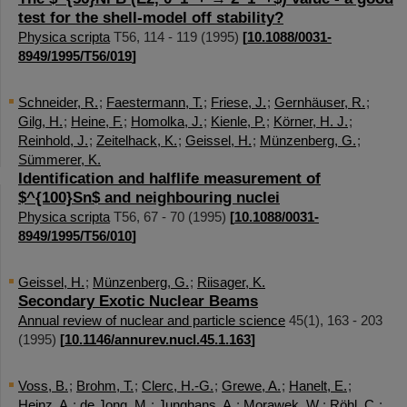
test for the shell-model off stability?
Physica scripta
T56
,
114 - 119
(
1995
)
[
10.1088/0031-
8949/1995/T56/019
]
Schneider, R.
;
Faestermann, T.
;
Friese, J.
;
Gernhäuser, R.
;
Gilg, H.
;
Heine, F.
;
Homolka, J.
;
Kienle, P.
;
Körner, H. J.
;
Reinhold, J.
;
Zeitelhack, K.
;
Geissel, H.
;
Münzenberg, G.
;
Sümmerer, K.
Identification and halflife measurement of
$^{100}Sn$ and neighbouring nuclei
Physica scripta
T56
,
67 - 70
(
1995
)
[
10.1088/0031-
8949/1995/T56/010
]
Geissel, H.
;
Münzenberg, G.
;
Riisager, K.
Secondary Exotic Nuclear Beams
Annual review of nuclear and particle science
45
(
1
),
163 - 203
(
1995
)
[
10.1146/annurev.nucl.45.1.163
]
Voss, B.
;
Brohm, T.
;
Clerc, H.-G.
;
Grewe, A.
;
Hanelt, E.
;
Heinz, A.
;
de Jong, M.
;
Junghans, A.
;
Morawek, W.
;
Röhl, C.
;