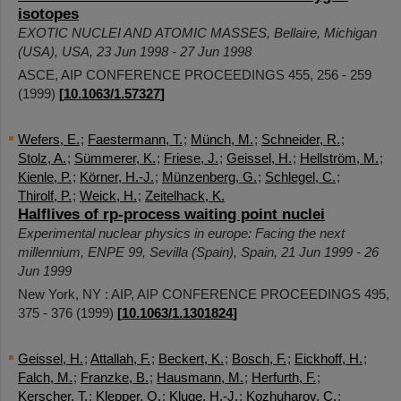
isotopes
EXOTIC NUCLEI AND ATOMIC MASSES
,
Bellaire, Michigan
(USA)
,
USA
, 23 Jun 1998 - 27 Jun 1998
ASCE, AIP CONFERENCE PROCEEDINGS
455
,
256 - 259
(
1999
)
[
10.1063/1.57327
]
Wefers, E.
;
Faestermann, T.
;
Münch, M.
;
Schneider, R.
;
Stolz, A.
;
Sümmerer, K.
;
Friese, J.
;
Geissel, H.
;
Hellström, M.
;
Kienle, P.
;
Körner, H.-J.
;
Münzenberg, G.
;
Schlegel, C.
;
Thirolf, P.
;
Weick, H.
;
Zeitelhack, K.
Halflives of rp-process waiting point nuclei
Experimental nuclear physics in europe: Facing the next
millennium
,
ENPE 99
,
Sevilla (Spain)
,
Spain
, 21 Jun 1999 - 26
Jun 1999
New York, NY : AIP, AIP CONFERENCE PROCEEDINGS
495
,
375 - 376
(
1999
)
[
10.1063/1.1301824
]
Geissel, H.
;
Attallah, F.
;
Beckert, K.
;
Bosch, F.
;
Eickhoff, H.
;
Falch, M.
;
Franzke, B.
;
Hausmann, M.
;
Herfurth, F.
;
Kerscher, T.
;
Klepper, O.
;
Kluge, H.-J.
;
Kozhuharov, C.
;