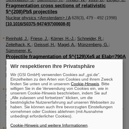
Fragmentation cross sections of relativistic
$^{208}Pb$ projectiles
Nuclear physics <Amsterdam> / A
628
(
3
),
479 - 492
(
1998
)
[
10.1016/S0375-9474(97)00608-8
]
Reinhold, J.
;
Friese, J.
;
Körner, H.-J.
;
Schneider, R.
;
Zeitelhack, K.
;
Geissel, H.
;
Magel, A.
;
Münzenberg, G.
;
Sümmerer, K.
Projectile fragmentation of $^{129}Xe$ at Elab=790A
MeV
Wir respektieren Ihre Privatsphäre
Physical review / C
58
(
1
),
247-255
(
1998
)
Wir (GSI GmbH) verwenden Cookies auf „gsi.de“.
[
10.1103/PhysRevC.58.247
]
Einzelheiten zu den Arten von Cookies und ihrem Zweck
finden Sie unten und in unserem
Cookie-Hinweis
. Bitte
willigen Sie in die Verwendung von Cookies ein, wie in
G Vorobiev, L.
;
Wollnik, H.
;
Winkler, M.
;
G Kalimov, A.
unserem Cookie-Hinweis beschrieben, indem Sie auf
Concepts of a compact achromatic proton gantry
„Alle zulassen und fortsetzen“ klicken, um die
with a wide scanning field
bestmögliche Nutzererfahrung auf unseren Webseiten zu
haben. Sie können auch Ihre bevorzugten Einstellungen
Nuclear instruments & methods in physics research / A
406
(
2
),
vornehmen oder Cookies ablehnen (mit Ausnahme
307 - 310
(
1998
)
[
10.1016/S0168-9002(97)01207-2
]
unbedingt erforderlicher Cookies).
Cookie-Hinweis und weitere Informationen
.
Emling, H.