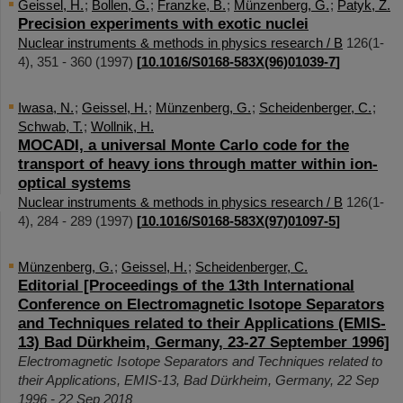
Geissel, H.
;
Bollen, G.
;
Franzke, B.
;
Münzenberg, G.
;
Patyk, Z.
Precision experiments with exotic nuclei
Nuclear instruments & methods in physics research / B
126
(
1-
4
),
351 - 360
(
1997
)
[
10.1016/S0168-583X(96)01039-7
]
Iwasa, N.
;
Geissel, H.
;
Münzenberg, G.
;
Scheidenberger, C.
;
Schwab, T.
;
Wollnik, H.
MOCADI, a universal Monte Carlo code for the
transport of heavy ions through matter within ion-
optical systems
Nuclear instruments & methods in physics research / B
126
(
1-
4
),
284 - 289
(
1997
)
[
10.1016/S0168-583X(97)01097-5
]
Münzenberg, G.
;
Geissel, H.
;
Scheidenberger, C.
Editorial [Proceedings of the 13th International
Conference on Electromagnetic Isotope Separators
and Techniques related to their Applications (EMIS-
13) Bad Dürkheim, Germany, 23-27 September 1996]
Electromagnetic Isotope Separators and Techniques related to
their Applications
,
EMIS-13
,
Bad Dürkheim
,
Germany
, 22 Sep
1996 - 22 Sep 2018