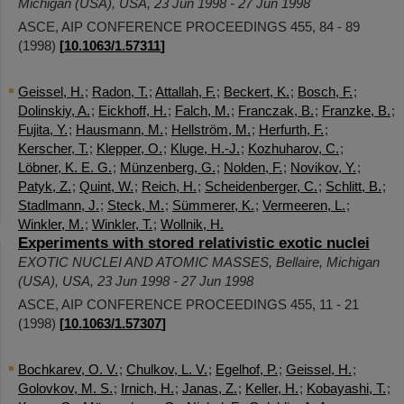
Michigan (USA)
,
USA
, 23 Jun 1998 - 27 Jun 1998
ASCE, AIP CONFERENCE PROCEEDINGS
455
,
84 - 89
(
1998
)
[
10.1063/1.57311
]
Geissel, H.
;
Radon, T.
;
Attallah, F.
;
Beckert, K.
;
Bosch, F.
;
Dolinskiy, A.
;
Eickhoff, H.
;
Falch, M.
;
Franczak, B.
;
Franzke, B.
;
Fujita, Y.
;
Hausmann, M.
;
Hellström, M.
;
Herfurth, F.
;
Kerscher, T.
;
Klepper, O.
;
Kluge, H.-J.
;
Kozhuharov, C.
;
Löbner, K. E. G.
;
Münzenberg, G.
;
Nolden, F.
;
Novikov, Y.
;
Patyk, Z.
;
Quint, W.
;
Reich, H.
;
Scheidenberger, C.
;
Schlitt, B.
;
Stadlmann, J.
;
Steck, M.
;
Sümmerer, K.
;
Vermeeren, L.
;
Winkler, M.
;
Winkler, T.
;
Wollnik, H.
Experiments with stored relativistic exotic nuclei
EXOTIC NUCLEI AND ATOMIC MASSES
,
Bellaire, Michigan
(USA)
,
USA
, 23 Jun 1998 - 27 Jun 1998
ASCE, AIP CONFERENCE PROCEEDINGS
455
,
11 - 21
(
1998
)
[
10.1063/1.57307
]
Bochkarev, O. V.
;
Chulkov, L. V.
;
Egelhof, P.
;
Geissel, H.
;
Golovkov, M. S.
;
Irnich, H.
;
Janas, Z.
;
Keller, H.
;
Kobayashi, T.
;