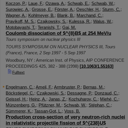
Koczon, P.
;
Laue, F.
;
Ozawa, A.
;
Schwab, E.
;
Schwab, W.
;
Surowiec, A.
;
Grosse, E.
;
Förster, A.
;
Oeschler, H.
;
Sturm, C.
;
Wagner, A.
;
Kohlmeyer, B.
;
Blank, B.
;
Marchand, C.
;
Pravikoff, M. S.
;
Czajkowsky, S.
;
Kulessa, R.
;
Walus, W.
;
Motobayashi, T.
;
Teranishi, T.
;
Gai, M.
Coulomb dissociation of $^{8}B$ at 254 MeV/u
Tours symposium on nuclear physics III
TOURS SYMPOSIUM ON NUCLEAR PHYSICS III
,
Tours
(France)
,
France
, 2 Sep 1997 - 5 Sep 1997
Woodbury, NY : American Inst. of Physics, AIP CONFERENCE
PROCEEDINGS
425
,
382 - 388
(
1998
)
[
10.1063/1.55163
]
Fulltext
Engelmann, C.
;
Ameil, F.
;
Armbruster, P.
;
Bernas, M.
;
Böckstiegel, C.
;
Czajkowski, S.
;
Dessagne, P.
;
Donzaud, C.
;
Geissel, H.
;
Heinz, A.
;
Janas, Z.
;
Kozhuharov, C.
;
Miehé, C.
;
Münzenberg, G.
;
Pfützner, M.
;
Schwab, W.
;
Stéphan, C.
;
Sümmerer, K.
;
Tassan-Got, L.
;
Voss, B.
Production cross-section of very neutron-rich nuclei
in relativistic projectile fission of $^{238}U$