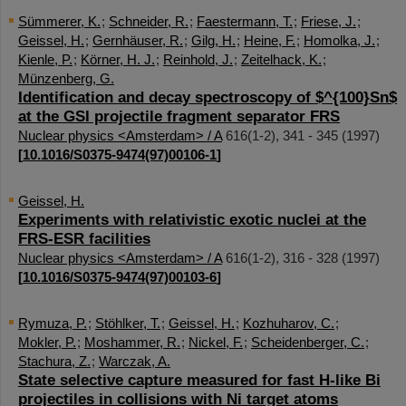
Sümmerer, K.
;
Schneider, R.
;
Faestermann, T.
;
Friese, J.
;
Geissel, H.
;
Gernhäuser, R.
;
Gilg, H.
;
Heine, F.
;
Homolka, J.
;
Kienle, P.
;
Körner, H. J.
;
Reinhold, J.
;
Zeitelhack, K.
;
Münzenberg, G.
Identification and decay spectroscopy of $^{100}Sn$
at the GSI projectile fragment separator FRS
Nuclear physics <Amsterdam> / A
616
(
1-2
),
341 - 345
(
1997
)
[
10.1016/S0375-9474(97)00106-1
]
Geissel, H.
Experiments with relativistic exotic nuclei at the
FRS-ESR facilities
Nuclear physics <Amsterdam> / A
616
(
1-2
),
316 - 328
(
1997
)
[
10.1016/S0375-9474(97)00103-6
]
Rymuza, P.
;
Stöhlker, T.
;
Geissel, H.
;
Kozhuharov, C.
;
Mokler, P.
;
Moshammer, R.
;
Nickel, F.
;
Scheidenberger, C.
;
Stachura, Z.
;
Warczak, A.
State selective capture measured for fast H-like Bi
projectiles in collisions with Ni target atoms