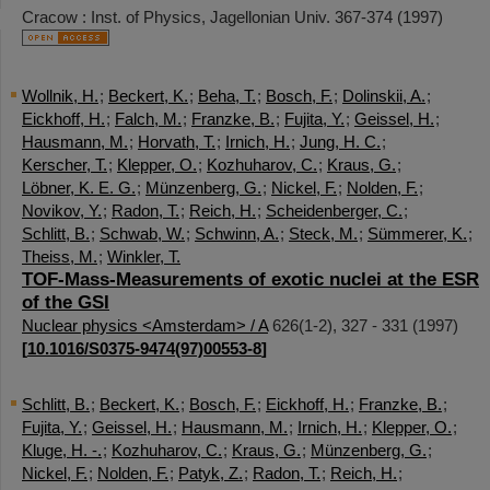
Cracow : Inst. of Physics, Jagellonian Univ.
367-374
(
1997
)
Wollnik, H.
;
Beckert, K.
;
Beha, T.
;
Bosch, F.
;
Dolinskii, A.
;
Eickhoff, H.
;
Falch, M.
;
Franzke, B.
;
Fujita, Y.
;
Geissel, H.
;
Hausmann, M.
;
Horvath, T.
;
Irnich, H.
;
Jung, H. C.
;
Kerscher, T.
;
Klepper, O.
;
Kozhuharov, C.
;
Kraus, G.
;
Löbner, K. E. G.
;
Münzenberg, G.
;
Nickel, F.
;
Nolden, F.
;
Novikov, Y.
;
Radon, T.
;
Reich, H.
;
Scheidenberger, C.
;
Schlitt, B.
;
Schwab, W.
;
Schwinn, A.
;
Steck, M.
;
Sümmerer, K.
;
Theiss, M.
;
Winkler, T.
TOF-Mass-Measurements of exotic nuclei at the ESR
of the GSI
Nuclear physics <Amsterdam> / A
626
(
1-2
),
327 - 331
(
1997
)
[
10.1016/S0375-9474(97)00553-8
]
Schlitt, B.
;
Beckert, K.
;
Bosch, F.
;
Eickhoff, H.
;
Franzke, B.
;
Fujita, Y.
;
Geissel, H.
;
Hausmann, M.
;
Irnich, H.
;
Klepper, O.
;
Kluge, H. -.
;
Kozhuharov, C.
;
Kraus, G.
;
Münzenberg, G.
;
Nickel, F.
;
Nolden, F.
;
Patyk, Z.
;
Radon, T.
;
Reich, H.
;