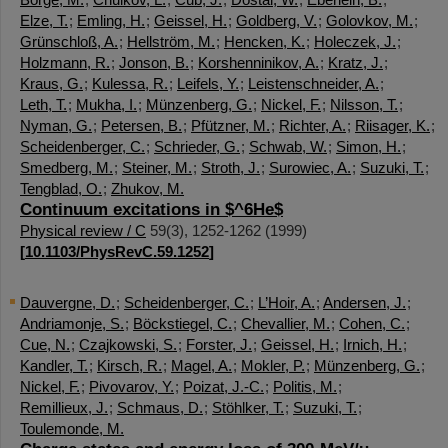
Elze, T.
;
Emling, H.
;
Geissel, H.
;
Goldberg, V.
;
Golovkov, M.
;
Grünschloß, A.
;
Hellström, M.
;
Hencken, K.
;
Holeczek, J.
;
Holzmann, R.
;
Jonson, B.
;
Korshenninikov, A.
;
Kratz, J.
;
Kraus, G.
;
Kulessa, R.
;
Leifels, Y.
;
Leistenschneider, A.
;
Leth, T.
;
Mukha, I.
;
Münzenberg, G.
;
Nickel, F.
;
Nilsson, T.
;
Nyman, G.
;
Petersen, B.
;
Pfützner, M.
;
Richter, A.
;
Riisager, K.
;
Scheidenberger, C.
;
Schrieder, G.
;
Schwab, W.
;
Simon, H.
;
Smedberg, M.
;
Steiner, M.
;
Stroth, J.
;
Surowiec, A.
;
Suzuki, T.
;
Tengblad, O.
;
Zhukov, M.
Continuum excitations in $^6He$
Physical review / C
59
(
3
),
1252-1262
(
1999
)
[
10.1103/PhysRevC.59.1252
]
Dauvergne, D.
;
Scheidenberger, C.
;
L’Hoir, A.
;
Andersen, J.
;
Andriamonje, S.
;
Böckstiegel, C.
;
Chevallier, M.
;
Cohen, C.
;
Cue, N.
;
Czajkowski, S.
;
Forster, J.
;
Geissel, H.
;
Irnich, H.
;
Kandler, T.
;
Kirsch, R.
;
Magel, A.
;
Mokler, P.
;
Münzenberg, G.
;
Nickel, F.
;
Pivovarov, Y.
;
Poizat, J.-C.
;
Politis, M.
;
Remillieux, J.
;
Schmaus, D.
;
Stöhlker, T.
;
Suzuki, T.
;
Toulemonde, M.