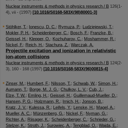
Nuclear instruments & methods in physics research / B
126
(
1-
4
),
vii -
(
1997
)
[
10.1016/S0168-583X(98)80001-3
]
Stöhlker, T.
;
Ionescu, D. C.
;
Rymuza, P.
;
Ludziejewski, T.
;
Mokler, P. H.
;
Scheidenberger, C.
;
Bosch, F.
;
Franzke, B.
;
Geissel, H.
;
Klepper, O.
;
Kozhuharov, C.
;
Moshammer, R.
;
Nickel, F.
;
Reich, H.
;
Stachura, Z.
;
Warczak, A.
Projectile excitation and ionization in relativistic
ion-atom collisions
Nuclear instruments & methods in physics research / B
124
(
2-
3
),
160 - 168
(
1997
)
[
10.1016/S0168-583X(96)00815-4
]
Zinser, M.
;
Humbert, F.
;
Nilsson, T.
;
Schwab, W.
;
Simon, H.
;
Aumann, T.
;
Borge, M. J. G.
;
Chulkov, L. V.
;
Cub, J.
;
Elze, T. W.
;
Emling, H.
;
Geissel, H.
;
Guillemaud-Mueller, D.
;
Hansen, P. G.
;
Holzmann, R.
;
Irnich, H.
;
Jonson, B.
;
Kratz, J. V.
;
Kulessa, R.
;
Leifels, Y.
;
Lenske, H.
;
Magel, A.
;
Mueller, A. C.
;
Münzenberg, G.
;
Nickel, F.
;
Nyman, G.
;
Richter, A.
;
Riisager, K.
;
Scheidenberger, C.
;
Schrieder, G.
;
Stelzer, K.
;
Stroth, J.
;
Surowiec, A.
;
Tengblad, O.
;
Wajda, E.
;