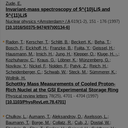
Zude, E.
Invariant-mass spectroscopy of $^{10}Li$ and
$^{11}Li$
Nuclear physics <Amsterdam> / A
619
(
1-2
),
151 - 176
(
1997
)
[
10.1016/S0375-9474(97)00134-6
]
Radon, T.
;
Kerscher, T.
;
Schlitt, B.
;
Beckert, K.
;
Beha, T.
;
Bosch, F.
;
Eickhoff, H.
;
Franzke, B.
;
Fujita, Y.
;
Geissel, H.
;
Hausmann, M.
;
Irnich, H.
;
Jung, H.
;
Klepper, O.
;
Kluge, H. -.
;
Kozhuharov, C.
;
Kraus, G.
;
Löbner, K.
;
Münzenberg, G.
;
Novikov, Y.
;
Nickel, F.
;
Nolden, F.
;
Patyk, Z.
;
Reich, H.
;
Scheidenberger, C.
;
Schwab, W.
;
Steck, M.
;
Sümmerer, K.
;
Wollnik, H.
Schottky Mass Measurements of Cooled Proton-
Rich Nuclei at the GSI Experimental Storage Ring
Physical review letters
78
(
25
),
4701 - 4704
(
1997
)
[
10.1103/PhysRevLett.78.4701
]
Chulkov, L.
;
Aumann, T.
;
Aleksandrov, D.
;
Axelsson, L.
;
Baumann, T.
;
Borge, M.
;
Collatz, R.
;
Cub, J.
;
Dostal, W.
;