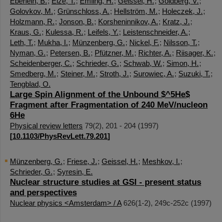
Eberlein, B.
;
Elze, T.
;
Emling, H.
;
Geissel, H.
;
Goldberg, V.
;
Golovkov, M.
;
Grünschloss, A.
;
Hellström, M.
;
Holeczek, J.
;
Holzmann, R.
;
Jonson, B.
;
Korsheninnikov, A.
;
Kratz, J.
;
Kraus, G.
;
Kulessa, R.
;
Leifels, Y.
;
Leistenschneider, A.
;
Leth, T.
;
Mukha, I.
;
Münzenberg, G.
;
Nickel, F.
;
Nilsson, T.
;
Nyman, G.
;
Petersen, B.
;
Pfützner, M.
;
Richter, A.
;
Riisager, K.
;
Scheidenberger, C.
;
Schrieder, G.
;
Schwab, W.
;
Simon, H.
;
Smedberg, M.
;
Steiner, M.
;
Stroth, J.
;
Surowiec, A.
;
Suzuki, T.
;
Tengblad, O.
Large Spin Alignment of the Unbound $^5He$
Fragment after Fragmentation of 240 MeV/nucleon
6He
Physical review letters
79
(
2
),
201 - 204
(
1997
)
[
10.1103/PhysRevLett.79.201
]
Münzenberg, G.
;
Friese, J.
;
Geissel, H.
;
Meshkov, I.
;
Schrieder, G.
;
Syresin, E.
Nuclear structure studies at GSI - present status
and perspectives
Nuclear physics <Amsterdam> / A
626
(
1-2
),
249c-252c
(
1997
)