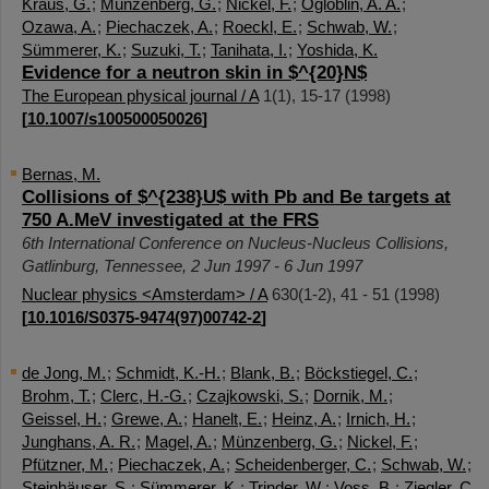
Kraus, G.
;
Münzenberg, G.
;
Nickel, F.
;
Ogloblin, A. A.
;
Ozawa, A.
;
Piechaczek, A.
;
Roeckl, E.
;
Schwab, W.
;
Sümmerer, K.
;
Suzuki, T.
;
Tanihata, I.
;
Yoshida, K.
Evidence for a neutron skin in $^{20}N$
The European physical journal / A
1
(
1
),
15-17
(
1998
)
[
10.1007/s100500050026
]
Bernas, M.
Collisions of $^{238}U$ with Pb and Be targets at
750 A.MeV investigated at the FRS
6th International Conference on Nucleus-Nucleus Collisions
,
Gatlinburg
,
Tennessee
, 2 Jun 1997 - 6 Jun 1997
Nuclear physics <Amsterdam> / A
630
(
1-2
),
41 - 51
(
1998
)
[
10.1016/S0375-9474(97)00742-2
]
de Jong, M.
;
Schmidt, K.-H.
;
Blank, B.
;
Böckstiegel, C.
;
Brohm, T.
;
Clerc, H.-G.
;
Czajkowski, S.
;
Dornik, M.
;
Geissel, H.
;
Grewe, A.
;
Hanelt, E.
;
Heinz, A.
;
Irnich, H.
;
Junghans, A. R.
;
Magel, A.
;
Münzenberg, G.
;
Nickel, F.
;
Pfützner, M.
;
Piechaczek, A.
;
Scheidenberger, C.
;
Schwab, W.
;
Steinhäuser, S.
;
Sümmerer, K.
;
Trinder, W.
;
Voss, B.
;
Ziegler, C.