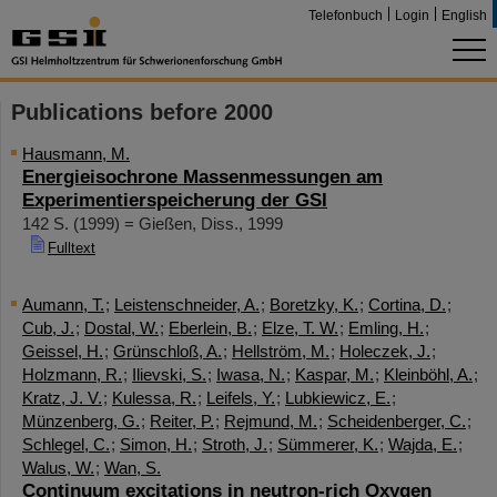
Telefonbuch
Login
English
Publications before 2000
Hausmann, M.
Energieisochrone Massenmessungen am
Experimentierspeicherung der GSI
142 S.
(
1999
)
= Gießen, Diss., 1999
Fulltext
Aumann, T.
;
Leistenschneider, A.
;
Boretzky, K.
;
Cortina, D.
;
Cub, J.
;
Dostal, W.
;
Eberlein, B.
;
Elze, T. W.
;
Emling, H.
;
Geissel, H.
;
Grünschloß, A.
;
Hellström, M.
;
Holeczek, J.
;
Holzmann, R.
;
Ilievski, S.
;
Iwasa, N.
;
Kaspar, M.
;
Kleinböhl, A.
;
Kratz, J. V.
;
Kulessa, R.
;
Leifels, Y.
;
Lubkiewicz, E.
;
Münzenberg, G.
;
Reiter, P.
;
Rejmund, M.
;
Scheidenberger, C.
;
Schlegel, C.
;
Simon, H.
;
Stroth, J.
;
Sümmerer, K.
;
Wajda, E.
;
Walus, W.
;
Wan, S.
Continuum excitations in neutron-rich Oxygen