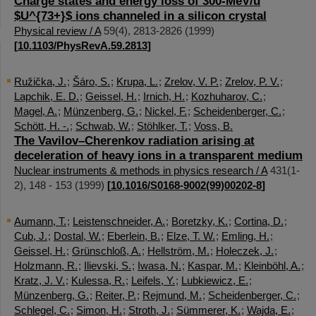
Charge states and energy loss of 300-MeV/u
$U^{73+}$ ions channeled in a silicon crystal
Physical review / A
59
(
4
),
2813-2826
(
1999
)
[
10.1103/PhysRevA.59.2813
]
Ružička, J.
;
Šáro, S.
;
Krupa, L.
;
Zrelov, V. P.
;
Zrelov, P. V.
;
Lapchik, E. D.
;
Geissel, H.
;
Irnich, H.
;
Kozhuharov, C.
;
Magel, A.
;
Münzenberg, G.
;
Nickel, F.
;
Scheidenberger, C.
;
Schött, H. -.
;
Schwab, W.
;
Stöhlker, T.
;
Voss, B.
The Vavilov–Cherenkov radiation arising at
deceleration of heavy ions in a transparent medium
Nuclear instruments & methods in physics research / A
431
(
1-
2
),
148 - 153
(
1999
)
[
10.1016/S0168-9002(99)00202-8
]
Aumann, T.
;
Leistenschneider, A.
;
Boretzky, K.
;
Cortina, D.
;
Cub, J.
;
Dostal, W.
;
Eberlein, B.
;
Elze, T. W.
;
Emling, H.
;
Geissel, H.
;
Grünschloß, A.
;
Hellström, M.
;
Holeczek, J.
;
Holzmann, R.
;
Ilievski, S.
;
Iwasa, N.
;
Kaspar, M.
;
Kleinböhl, A.
;
Kratz, J. V.
;
Kulessa, R.
;
Leifels, Y.
;
Lubkiewicz, E.
;
Münzenberg, G.
;
Reiter, P.
;
Rejmund, M.
;
Scheidenberger, C.
;
Schlegel, C.
;
Simon, H.
;
Stroth, J.
;
Sümmerer, K.
;
Wajda, E.
;