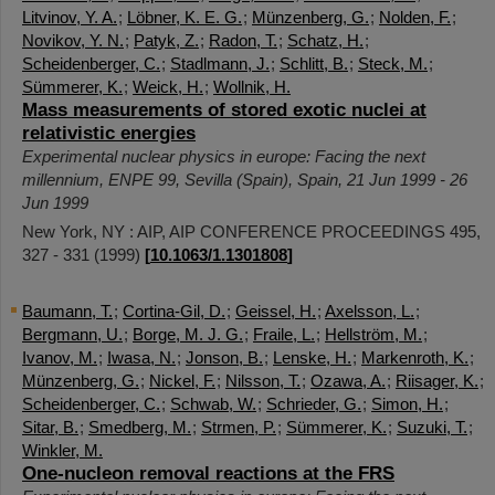
Litvinov, Y. A.
;
Löbner, K. E. G.
;
Münzenberg, G.
;
Nolden, F.
;
Novikov, Y. N.
;
Patyk, Z.
;
Radon, T.
;
Schatz, H.
;
Scheidenberger, C.
;
Stadlmann, J.
;
Schlitt, B.
;
Steck, M.
;
Sümmerer, K.
;
Weick, H.
;
Wollnik, H.
Mass measurements of stored exotic nuclei at
relativistic energies
Experimental nuclear physics in europe: Facing the next
millennium
,
ENPE 99
,
Sevilla (Spain)
,
Spain
, 21 Jun 1999 - 26
Jun 1999
New York, NY : AIP, AIP CONFERENCE PROCEEDINGS
495
,
327 - 331
(
1999
)
[
10.1063/1.1301808
]
Baumann, T.
;
Cortina-Gil, D.
;
Geissel, H.
;
Axelsson, L.
;
Bergmann, U.
;
Borge, M. J. G.
;
Fraile, L.
;
Hellström, M.
;
Ivanov, M.
;
Iwasa, N.
;
Jonson, B.
;
Lenske, H.
;
Markenroth, K.
;
Münzenberg, G.
;
Nickel, F.
;
Nilsson, T.
;
Ozawa, A.
;
Riisager, K.
;
Scheidenberger, C.
;
Schwab, W.
;
Schrieder, G.
;
Simon, H.
;
Sitar, B.
;
Smedberg, M.
;
Strmen, P.
;
Sümmerer, K.
;
Suzuki, T.
;
Winkler, M.
One-nucleon removal reactions at the FRS