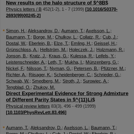
New results on the halo structure of $^8B$
Physics letters / B
452
(
1-2
),
1 - 7
(
1999
)
[
10.1016/S0370-
2693(99)00245-2
]
Simon, H.
;
Aleksandrov, D.
;
Aumann, T.
;
Axelsson, L.
;
Baumann, T.
;
Borge, M.
;
Chulkov, L.
;
Collatz, R.
;
Cub, J.
;
Dostal, W.
;
Eberlein, B.
;
Elze, T.
;
Emling, H.
;
Geissel, H.
;
Grünschloss, A.
;
Hellström, M.
;
Holeczek, J.
;
Holzmann, R.
;
Jonson, B.
;
Kratz, J.
;
Kraus, G.
;
Kulessa, R.
;
Leifels, Y.
;
Leistenschneider, A.
;
Leth, T.
;
Mukha, I.
;
Münzenberg, G.
;
Nickel, F.
;
Nilsson, T.
;
Nyman, G.
;
Petersen, B.
;
Pfützner, M.
;
Richter, A.
;
Riisager, K.
;
Scheidenberger, C.
;
Schrieder, G.
;
Schwab, W.
;
Smedberg, M.
;
Stroth, J.
;
Surowiec, A.
;
Tengblad, O.
;
Zhukov, M.
Direct Experimental Evidence for Strong Admixture
of Different Parity States in $^{11}Li$
Physical review letters
83
(
3
),
496 - 499
(
1999
)
[
10.1103/PhysRevLett.83.496
]
Aumann, T.
;
Aleksandrov, D.
;
Axelsson, L.
;
Baumann, T.
;
Borge, M.
;
Chulkov, L.
;
Cub, J.
;
Dostal, W.
;
Eberlein, B.
;